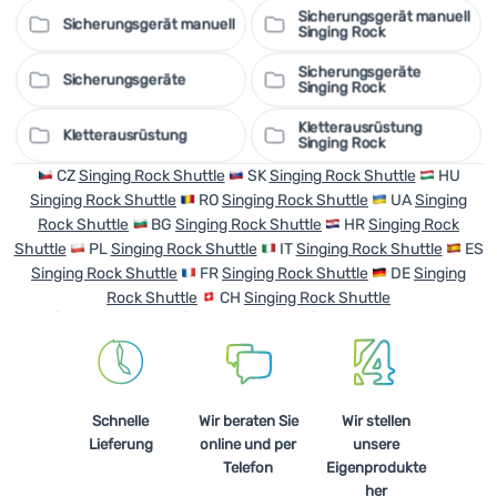
V-Nuten für optimale Reibung beim Sichern des
Sicherungsgerät manuell
Sicherungsgerät manuell
Vorsteigers oder beim Abseilen
Singing Rock
Guide-Modus mit Selbstverriegelungsfunktion beim
Sicherungsgeräte
Sicherungsgeräte
Sichern des Nachsteigers
Singing Rock
gleichzeitiges Sichern eines oder zweier Kletterer möglich
Kletterausrüstung
Öse für kontrolliertes Ablassen unter Last mittels
Kletterausrüstung
Singing Rock
Karabiner oder Schlinge
CZ
Singing Rock Shuttle
SK
Singing Rock Shuttle
HU
Duraluminium-Konstruktion mit geringem Gewicht von 65
Singing Rock Shuttle
RO
Singing Rock Shuttle
UA
Singing
g
Rock Shuttle
BG
Singing Rock Shuttle
HR
Singing Rock
Shuttle
PL
Singing Rock Shuttle
IT
Singing Rock Shuttle
ES
Singing Rock Shuttle
FR
Singing Rock Shuttle
DE
Singing
Rock Shuttle
CH
Singing Rock Shuttle
Schnelle
Wir beraten Sie
Wir stellen
Lieferung
online und per
unsere
Telefon
Eigenprodukte
her