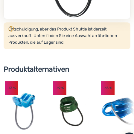
Kochen
Klettern
Produkt wird nicht mehr verkauft.
Entschuldigung, aber das Produkt Shuttle ist derzeit
Ultraleichte
ausverkauft. Unten finden Sie eine Auswahl an ähnlichen
Ausrüstung
Produkten, die auf Lager sind.
Sport
Marken
Produktalternativen
Club
eXtra
-13
%
-19
%
-15
%
Beratung
Kontakte
Über
uns