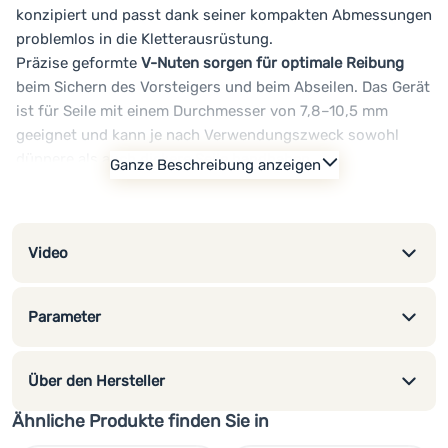
konzipiert und passt dank seiner kompakten Abmessungen
problemlos in die Kletterausrüstung.
Präzise geformte
V-Nuten sorgen für optimale Reibung
beim Sichern des Vorsteigers und beim Abseilen. Das Gerät
ist für Seile mit einem Durchmesser von 7,8–10,5 mm
geeignet und kann je nach Verwendungszweck sowohl
dünnere als auch dickere Seile handhaben.
Ganze Beschreibung anzeigen
Im Guide-Modus
ermöglicht es das bequeme
und
sichere
Sichern
eines oder zweier Nachsteiger. Die Öse zur
Befestigung eines Karabiners oder einer Schlinge hilft, den
Video
Hebel zu erhöhen und ein reibungsloses, kontrolliertes
Ablassen unter Last zu gewährleisten.
Das Gerät besteht aus Duraluminium, wiegt nur 65 g und
Parameter
ist in mehreren Farbvarianten erhältlich.
Haupteigenschaften:
leichtes und kompaktes Sicherungs- und Abseilgerät
Über den Hersteller
für Halbseile, Zwillingsseile und Einfachseile mit einem
Ähnliche Produkte finden Sie in
Durchmesser von 7,8–10,5 mm