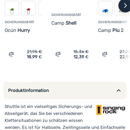
Anmelden /
w
Registrieren
SICHERUNGSGERÄT
Camp
Shell
SICHERUNGSGERÄT
SICHERUNGSGERÄT
Ocún
Hurry
Camp
Piu 2
21,95
€
15,36
€
27,2
18,99
€
12,39
€
22,9
Vergleichen
Vergleichen
Vergleichen
Produktinformation
Shuttle ist ein vielseitiges Sicherungs- und
Abseilgerät, das Sie bei verschiedenen
Klettersituationen zu schätzen wissen
werden. Es ist für Halbseile, Zwillingsseile und Einfachseile