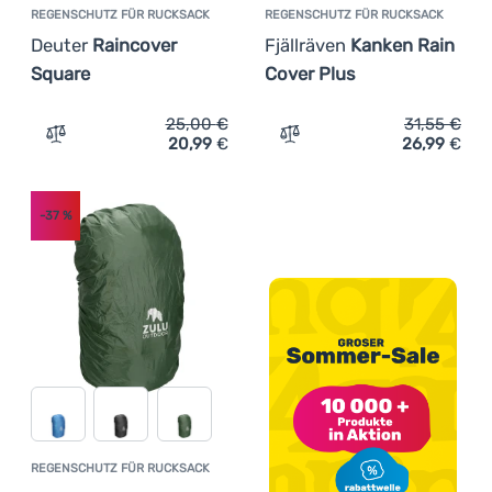
REGENSCHUTZ FÜR RUCKSACK
REGENSCHUTZ FÜR RUCKSACK
Deuter
Raincover
Fjällräven
Kanken Rain
Square
Cover Plus
25,00
€
31,55
€
20,99
€
26,99
€
Zum Vergleich 'Regenschutz für Rucksack Deuter Rainco
Zum Vergleich 'Regenschut
-37
%
REGENSCHUTZ FÜR RUCKSACK
Kundenbewertung