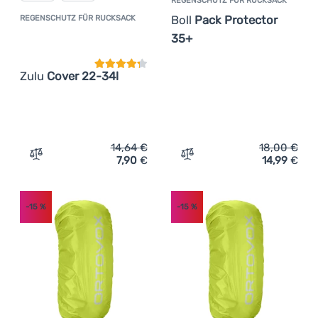
REGENSCHUTZ FÜR RUCKSACK
Boll
Pack Protector
REGENSCHUTZ FÜR RUCKSACK
Kundenbewertung
35+
Zulu
Cover 22-34l
14,64
€
18,00
€
7,90
€
14,99
€
Zum Vergleich 'Regenschutz für Rucksack Zulu Cover 22
Zum Vergleich 'Regenschut
-15
%
-15
%