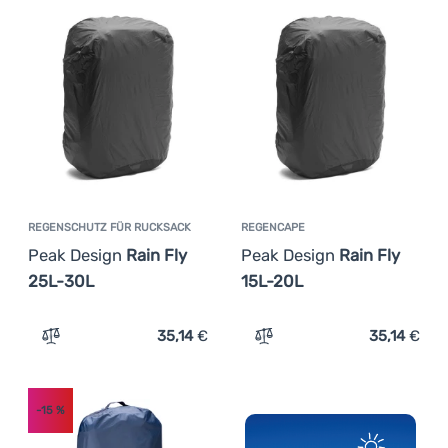
REGENSCHUTZ FÜR RUCKSACK
REGENCAPE
Peak Design
Rain Fly
Peak Design
Rain Fly
25L-30L
15L-20L
35,14
€
35,14
€
Zum Vergleich 'Regenschutz für Rucksack Peak Design R
Zum Vergleich 'Regencape 
-15
%