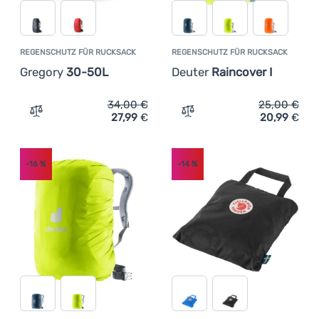
REGENSCHUTZ FÜR RUCKSACK
REGENSCHUTZ FÜR RUCKSACK
Gregory
30-50L
Deuter
Raincover I
34,00
€
25,00
€
27,99
€
20,99
€
Zum Vergleich 'Regenschutz für Rucksack Gregory 30-5
Zum Vergleich 'Regenschut
-16
%
-14
%