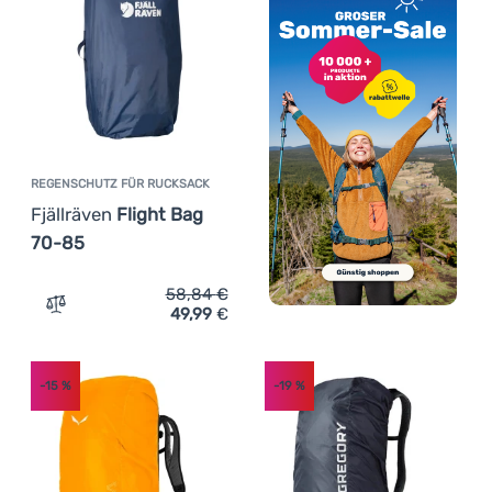
REGENSCHUTZ FÜR RUCKSACK
Fjällräven
Flight Bag
70-85
58,84
€
49,99
€
Zum Vergleich 'Regenschutz für Rucksack Fjällräven Fli
-15
%
-19
%