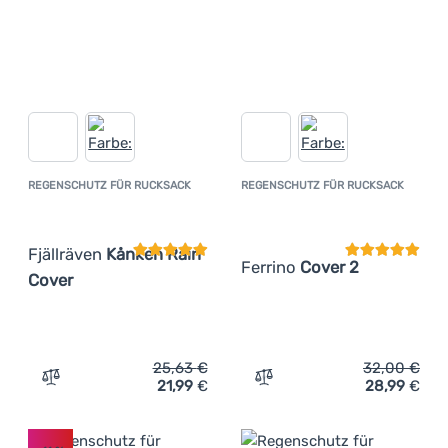
REGENSCHUTZ FÜR RUCKSACK
REGENSCHUTZ FÜR RUCKSACK
Kundenbewertung
Kundenbewer
Fjällräven
Kånken Rain
Ferrino
Cover 2
Cover
25,63
€
32,00
€
21,99
€
28,99
€
Zum Vergleich 'Regenschutz für Rucksack Fjällräven Kå
Zum Vergleich 'Regenschut