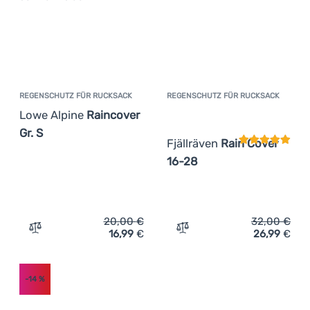
REGENSCHUTZ FÜR RUCKSACK
REGENSCHUTZ FÜR RUCKSACK
Kundenbewer
Lowe Alpine
Raincover
Gr. S
Fjällräven
Rain Cover
16-28
20,00
€
32,00
€
16,99
€
26,99
€
Zum Vergleich 'Regenschutz für Rucksack Lowe Alpine Ra
Zum Vergleich 'Regenschut
-14
%