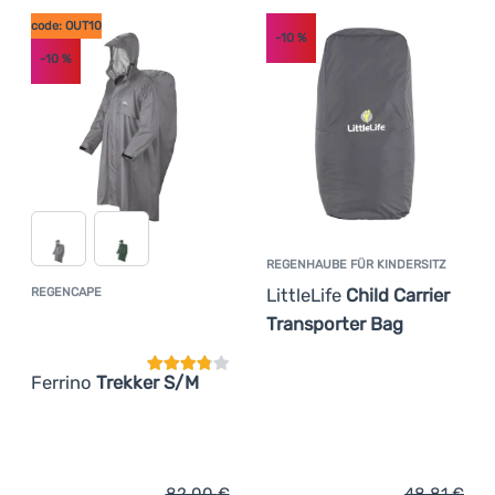
code: OUT10
-10
%
-10
%
REGENHAUBE FÜR KINDERSITZ
LittleLife
Child Carrier
REGENCAPE
Kundenbewertung
Transporter Bag
Ferrino
Trekker S/M
82,00
€
48,81
€