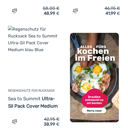
58,00
€
46,95
€
48,99
€
41,99
€
Zum Vergleich 'Regenschutz für Rucksack Osprey Ul Rai
Zum Vergleich 'Regenschut
REGENSCHUTZ FÜR RUCKSACK
Sea to Summit
Ultra-
Sil Pack Cover Medium
42,95
€
38,99
€
Zum Vergleich 'Regenschutz für Rucksack Sea to Summit