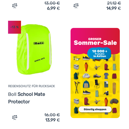
13,00
€
21,12
€
6,99
€
14,99
€
Zum Vergleich 'Regenschutz für Rucksack Regatta 20 35
Zum Vergleich 'Regenschu
-13
%
REGENSCHUTZ FÜR RUCKSACK
Boll
School Mate
Protector
16,00
€
13,99
€
Zum Vergleich 'Regenschutz für Rucksack Boll School M