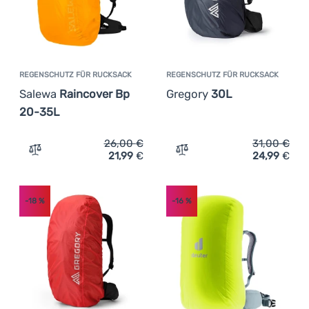
REGENSCHUTZ FÜR RUCKSACK
REGENSCHUTZ FÜR RUCKSACK
Salewa
Raincover Bp
Gregory
30L
20-35L
26,00
€
31,00
€
21,99
€
24,99
€
Zum Vergleich 'Regenschutz für Rucksack Salewa Rainc
Zum Vergleich 'Regenschu
-18
%
-16
%