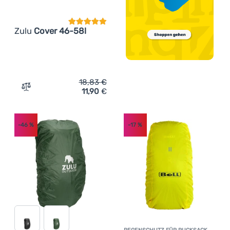
Zulu
Cover 46-58l
18,83
€
11,90
€
Zum Vergleich 'Regenschutz für Rucksack Zulu Cover 46
-46
%
-17
%