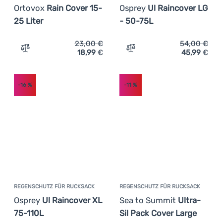
Ortovox
Rain Cover 15-
Osprey
Ul Raincover LG
25 Liter
- 50-75L
23,00
€
54,00
€
18,99
€
45,99
€
Zum Vergleich 'Regenschutz für Rucksack Ortovox Rain C
Zum Vergleich 'Regenschut
-16
%
-11
%
REGENSCHUTZ FÜR RUCKSACK
REGENSCHUTZ FÜR RUCKSACK
Osprey
Ul Raincover XL
Sea to Summit
Ultra-
75-110L
Sil Pack Cover Large