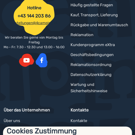
Häufig gestellte Fragen
Hotline
Kauf, Transport, Lieferung
+43 144 203 86
bestellungen@4camping.at
Rückgabe und Warenumtausch
Reklamation
Wir beraten Sie gerne von Montag bis
Freitag
Kundenprogramm eXtra
Mo - Fr: 7:30 - 12:30 und 13:00 - 16:00
Geschäftsbedingungen
Reklamationsordnung
YouTube
Facebook
Datenschutzerklärung
Wartung und
Sicherheitshinweise
Über das Unternehmen
Kontakte
Über uns
Kontakte
Cookies Zustimmung
Impressum
Angebote für Firmen und Vereine