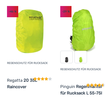
(
4
)
Regatta
Anmelden /
(
1
)
Salewa
Registrieren
-46
%
-29
%
(
4
)
Sea to Summit
REGENSCHUTZ FÜR RUCKSACK
Kundenbewertung
REGENSCHUTZ FÜR RUCKSACK
Kundenbewer
Regatta
20 35L
Pinguin
Regenmantel
Raincover
für Rucksack L 55-75l