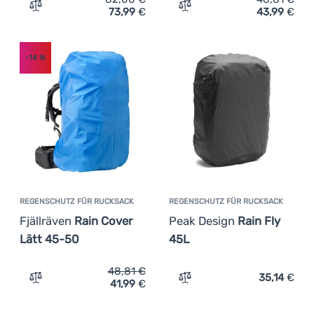
73,99
€
43,99
€
Zum Vergleich 'Regencape Ferrino Trekker S/M' hinzufü
Zum Vergleich 'Regenhaube 
-14
%
REGENSCHUTZ FÜR RUCKSACK
REGENSCHUTZ FÜR RUCKSACK
Fjällräven
Rain Cover
Peak Design
Rain Fly
Lätt 45-50
45L
48,81
€
35,14
€
41,99
€
Zum Vergleich 'Regenschutz für Rucksack Fjällräven Rai
Zum Vergleich 'Regenschut