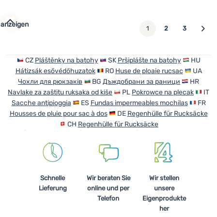
 anzeigen
weiter
1
2
3
CZ
Pláštěnky na batohy
SK
Pršiplášte na batohy
HU
Hátizsák esővédőhuzatok
RO
Huse de ploaie rucsac
UA
Чохли для рюкзаків
BG
Дъждобрани за раници
HR
Navlake za zaštitu ruksaka od kiše
PL
Pokrowce na plecak
IT
Sacche antipioggia
ES
Fundas impermeables mochilas
FR
Housses de pluie pour sac à dos
DE
Regenhülle für Rucksäcke
CH
Regenhülle für Rucksäcke
Schnelle
Wir beraten Sie
Wir stellen
Lieferung
online und per
unsere
Telefon
Eigenprodukte
her