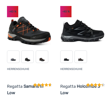
-40
%
-40
%
HERRENSCHUHE
HERRENSCHUHE
Kundenbewertung
Kundenbewer
Regatta
Samaris III
Regatta
Holcombe 3
Low
Low