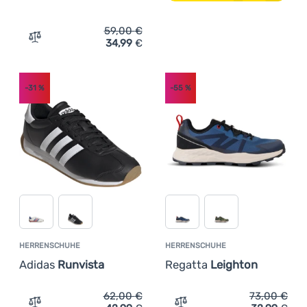
59,00
€
34,99
€
Zum Vergleich 'Herrensandalen Regatta Haris' hinzufüg
-31
%
-55
%
HERRENSCHUHE
HERRENSCHUHE
Adidas
Runvista
Regatta
Leighton
62,00
€
73,00
€