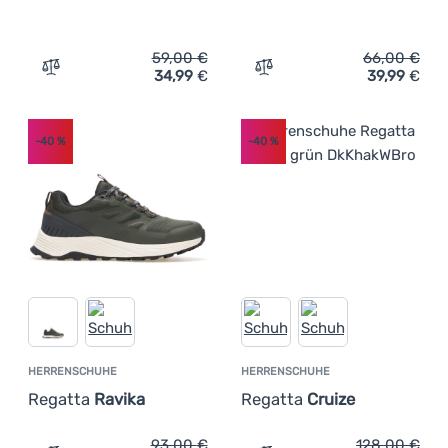
59,00
€
66,00
€
34,99
€
39,99
€
Zum Vergleich 'Herrensandalen Regatta Haris' hinzufüg
Zum Vergleich 'Herrenschu
-40
%
-40
%
HERRENSCHUHE
HERRENSCHUHE
Regatta
Ravika
Regatta
Cruize
93,00
€
128,00
€