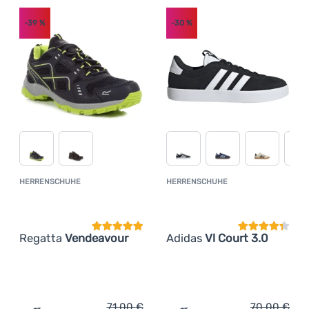
-39
%
-30
%
HERRENSCHUHE
HERRENSCHUHE
Kundenbewertung
Kundenbewer
Regatta
Vendeavour
Adidas
Vl Court 3.0
71,00
€
70,00
€