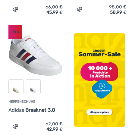
66,00
€
98,00
€
45,99
€
58,99
€
Zum Vergleich 'Herrenschuhe Adidas Barreda' hinzufüge
Zum Vergleich 'Herrenschu
-31
%
HERRENSCHUHE
Adidas
Breaknet 3.0
62,00
€
42,99
€
Zum Vergleich 'Herrenschuhe Adidas Breaknet 3.0' hinz