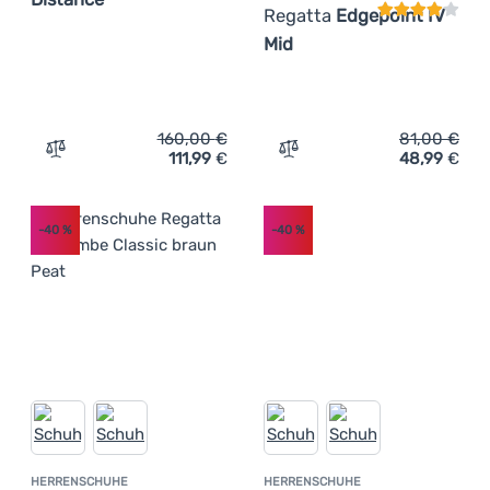
Regatta
Edgepoint IV
Mid
160,00
€
81,00
€
111,99
€
48,99
€
Zum Vergleich 'Herrenschuhe Under Armour Velociti Dis
Zum Vergleich 'Herrensch
-40
%
-40
%
HERRENSCHUHE
HERRENSCHUHE
Kundenbewertung