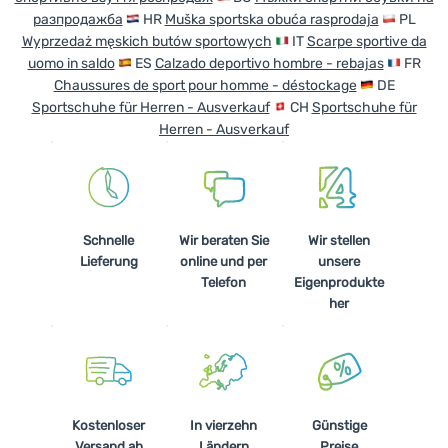
разпродажба
HR
Muška sportska obuća rasprodaja
PL
Wyprzedaż męskich butów sportowych
IT
Scarpe sportive da
uomo in saldo
ES
Calzado deportivo hombre - rebajas
FR
Chaussures de sport pour homme - déstockage
DE
Sportschuhe für Herren - Ausverkauf
CH
Sportschuhe für
Herren - Ausverkauf
Schnelle
Wir beraten Sie
Wir stellen
Lieferung
online und per
unsere
Telefon
Eigenprodukte
her
Kostenloser
In vierzehn
Günstige
Versand ab
Ländern
Preise