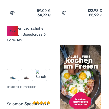
59,00
€
122,98
€
34,99
€
85,99
€
Zum Vergleich 'Herrensandalen Regatta Haris' hinzufüg
Zum Vergleich 'Herrensch
-30
%
HERREN LAUFSCHUHE
Kundenbewertung
Salomon
Speedcross 6