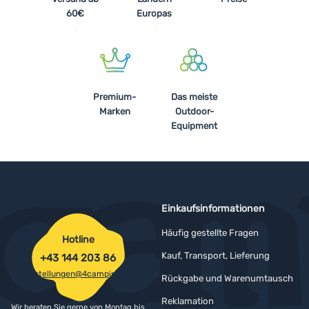
60€
Europas
Premium-
Das meiste
Marken
Outdoor-
Equipment
Einkaufsinformationen
Häufig gestellte Fragen
Hotline
Kauf, Transport, Lieferung
+43 144 203 86
bestellungen@4camping.at
Rückgabe und Warenumtausch
Reklamation
Wir beraten Sie gerne von Montag bis