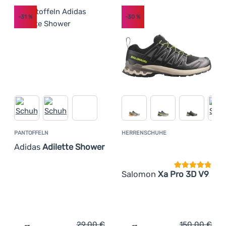
-31
%
-30
%
PANTOFFELN
HERRENSCHUHE
Kundenbewer
Adidas
Adilette Shower
Salomon
Xa Pro 3D V9
29,00
€
150,00
€