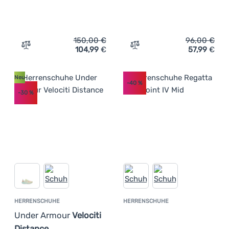
150,00
€
96,00
€
104,99
€
57,99
€
Zum Vergleich 'Herren Trekkingschuhe The North Face F
Zum Vergleich 'Herrenschu
Neu
-40
%
-30
%
HERRENSCHUHE
HERRENSCHUHE
Kundenbewer
Under Armour
Velociti
Distance