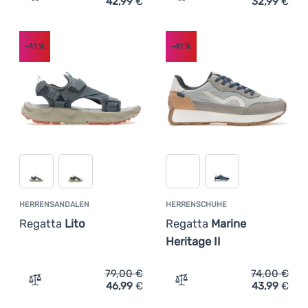
42,99
€
32,99
€
Zum Vergleich 'Herrenschuhe Adidas Runvista' hinzufüg
Zum Vergleich 'Herrensch
-41
%
-41
%
HERRENSANDALEN
HERRENSCHUHE
Regatta
Lito
Regatta
Marine
Heritage II
79,00
€
74,00
€
46,99
€
43,99
€
Zum Vergleich 'Herrensandalen Regatta Lito' hinzufügen
Zum Vergleich 'Herrenschu