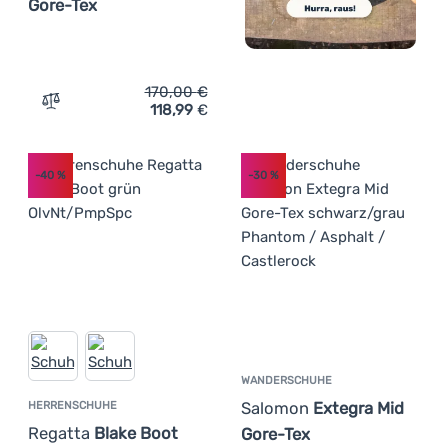
Gore-Tex
170,00
€
118,99
€
Zum Vergleich 'Herren Laufschuhe Salomon Speedcross 
-40
%
-30
%
WANDERSCHUHE
Salomon
Extegra Mid
HERRENSCHUHE
Regatta
Blake Boot
Gore-Tex