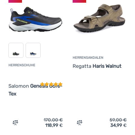
HERRENSANDALEN
Regatta
Haris Walnut
HERRENSCHUHE
Kundenbewertung
Salomon
Genesis Gore-
Tex
170,00
€
59,00
€
118,99
€
34,99
€
Zum Vergleich 'Herrenschuhe Salomon Genesis Gore-Tex
Zum Vergleich 'Herrensand