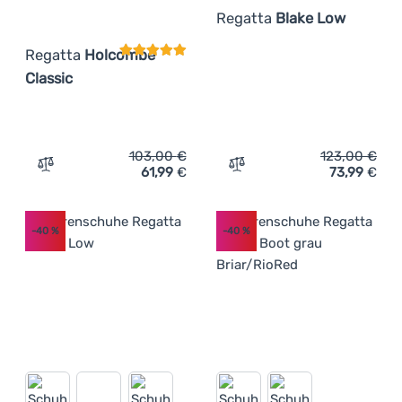
Regatta
Blake Low
Regatta
Holcombe
Classic
103,00
€
123,00
€
61,99
€
73,99
€
Zum Vergleich 'Herrenschuhe Regatta Holcombe Classic
Zum Vergleich 'Herrensch
-40
%
-40
%