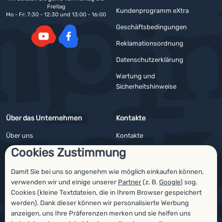
Freitag
Kundenprogramm eXtra
Mo - Fr: 7:30 - 12:30 und 13:00 - 16:00
Geschäftsbedingungen
Reklamationsordnung
YouTube
Facebook
Datenschutzerklärung
Wartung und
Sicherheitshinweise
Über das Unternehmen
Kontakte
Über uns
Kontakte
Cookies Zustimmung
Impressum
Angebote für Firmen und Vereine
4camping4nature
Newsletter
Damit Sie bei uns so angenehm wie möglich einkaufen können,
verwenden wir und einige unserer
Partner
(z. B.
Google
) sog.
Unsere Tester
Cookies (kleine Textdateien, die in Ihrem Browser gespeichert
werden). Dank dieser können wir personalisierte Werbung
anzeigen, uns Ihre Präferenzen merken und sie helfen uns