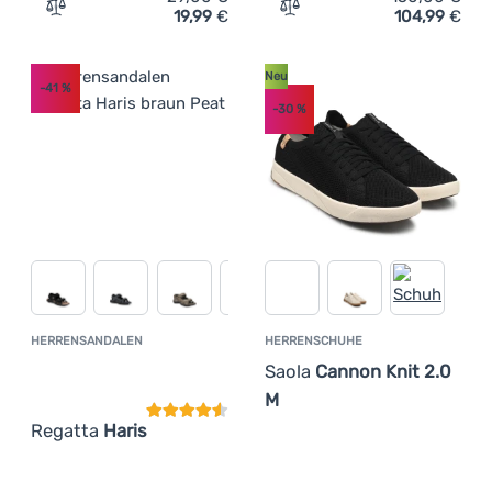
19,99
€
104,99
€
Zum Vergleich 'Pantoffeln Adidas Adilette Shower' hinz
Zum Vergleich 'Herrensch
Neu
-41
%
-30
%
HERRENSANDALEN
HERRENSCHUHE
Kundenbewertung
Saola
Cannon Knit 2.0
M
Regatta
Haris