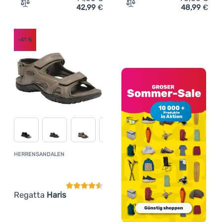
42,99
€
48,99
€
Zum Vergleich 'Herrenschuhe Regatta Vendeavour' hinz
Zum Vergleich 'Herrenschu
-41
%
HERRENSANDALEN
Kundenbewertung
Regatta
Haris