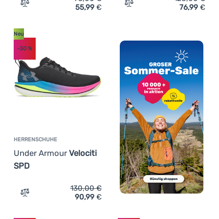
55,99
€
76,99
€
Zum Vergleich 'Herrenschuhe Regatta Ravika' hinzufüge
Zum Vergleich 'Herrensch
Neu
-30
%
HERRENSCHUHE
Under Armour
Velociti
SPD
130,00
€
90,99
€
Zum Vergleich 'Herrenschuhe Under Armour Velociti SPD