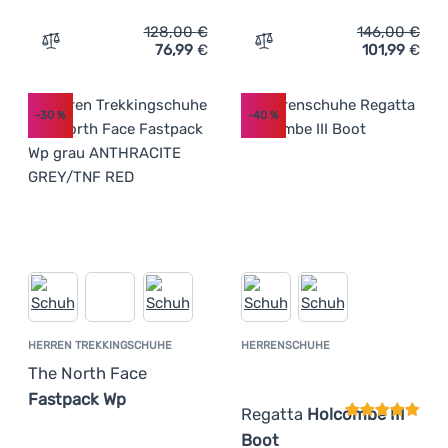
128,00
€
146,00
€
76,99
€
101,99
€
Zum Vergleich 'Herrenschuhe Regatta Blake Boot' hinzu
Zum Vergleich 'Wandersch
-30
%
-40
%
HERREN TREKKINGSCHUHE
HERRENSCHUHE
Kundenbewer
The North Face
Fastpack Wp
Regatta
Holcombe III
Boot