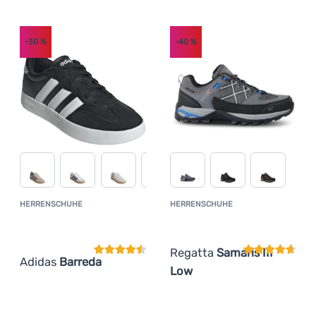
(
2
)
Lizard
Anmelden /
(
2
)
Registrieren
Loap
-30
%
-40
%
(
19
)
Merrell
(
1
)
NNormal
(
15
)
Puma
(
5
)
Salewa
(
4
)
Saola
(
4
)
Source
(
9
)
The North Face
HERRENSCHUHE
HERRENSCHUHE
Kundenbewertung
Kundenbewer
(
2
)
Vans
Regatta
Samaris III
Adidas
Barreda
Low