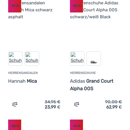
-31
%
-30
%
HERRENSANDALEN
HERRENSCHUHE
Hannah
Mica
Adidas
Grand Court
Alpha 00S
34,95
€
90,00
€
23,99
€
62,99
€
Zum Vergleich 'Herrensandalen Hannah Mica' hinzufüge
Zum Vergleich 'Herrensch
-30
%
-41
%