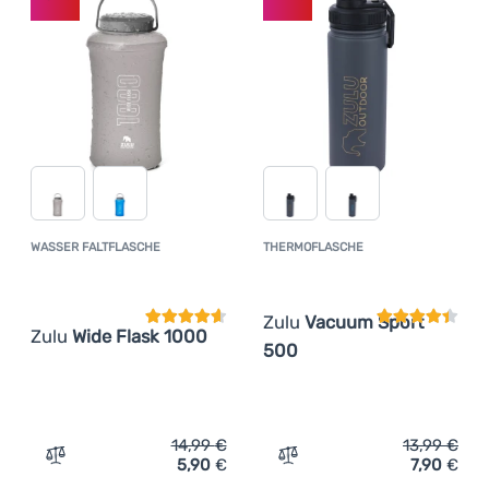
WASSER FALTFLASCHE
THERMOFLASCHE
Kundenbewertung
Kundenbewer
Zulu
Vacuum Sport
Zulu
Wide Flask 1000
500
14,99
€
13,99
€
5,90
€
7,90
€
Zum Vergleich 'Wasser Faltflasche Zulu Wide Flask 1000
Zum Vergleich 'Thermofla