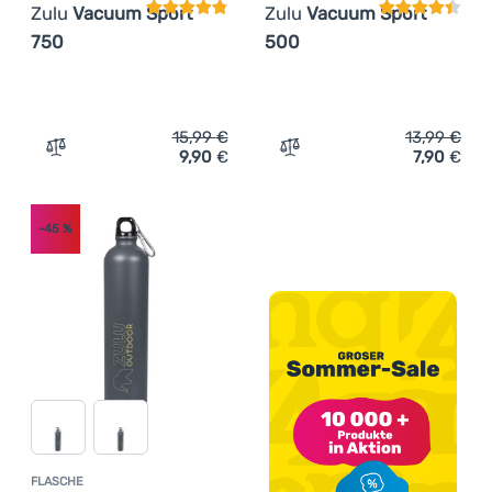
Zulu
Vacuum Sport
Zulu
Vacuum Sport
750
500
15,99
€
13,99
€
9,90
€
7,90
€
Zum Vergleich 'Thermoflasche Zulu Vacuum Sport 750' 
Zum Vergleich 'Thermofla
-45
%
FLASCHE
Kundenbewertung