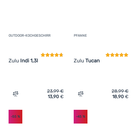
OUTDOOR-KOCHGESCHIRR
PFANNE
Kundenbewertung
Kundenbewer
Zulu
Indi 1,3l
Zulu
Tucan
23,99
€
28,99
€
13,90
€
18,90
€
Zum Vergleich 'Outdoor-Kochgeschirr Zulu Indi 1,3l' hin
Zum Vergleich 'Pfanne Zul
-55
%
-45
%