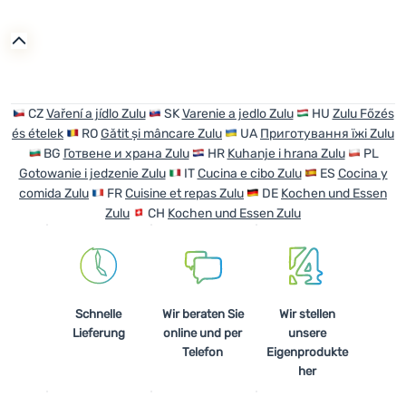
CZ
Vaření a jídlo Zulu
SK
Varenie a jedlo Zulu
HU
Zulu Főzés
és ételek
RO
Gătit și mâncare Zulu
UA
Приготування їжі Zulu
BG
Готвене и храна Zulu
HR
Kuhanje i hrana Zulu
PL
Gotowanie i jedzenie Zulu
IT
Cucina e cibo Zulu
ES
Cocina y
comida Zulu
FR
Cuisine et repas Zulu
DE
Kochen und Essen
Zulu
CH
Kochen und Essen Zulu
Schnelle
Wir beraten Sie
Wir stellen
Lieferung
online und per
unsere
Telefon
Eigenprodukte
her