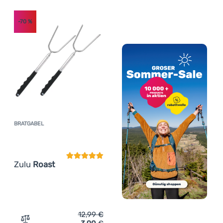
-70
%
BRATGABEL
Kundenbewertung
Zulu
Roast
12,99
€