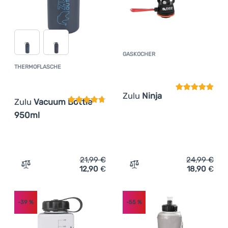
GASKOCHER
Kundenbewer
THERMOFLASCHE
Kundenbewertung
Zulu
Ninja
Zulu
Vacuum Bottle
950ml
21,99
€
24,99
€
12,90
€
18,90
€
Zum Vergleich 'Thermoflasche Zulu Vacuum Bottle 950m
Zum Vergleich 'Gaskocher 
-39
%
-55
%