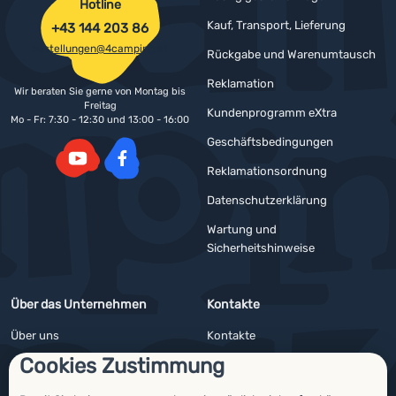
Hotline
Kauf, Transport, Lieferung
+43 144 203 86
bestellungen@4camping.at
Rückgabe und Warenumtausch
Reklamation
Wir beraten Sie gerne von Montag bis
Freitag
Kundenprogramm eXtra
Mo - Fr: 7:30 - 12:30 und 13:00 - 16:00
Geschäftsbedingungen
Reklamationsordnung
YouTube
Facebook
Datenschutzerklärung
Wartung und
Sicherheitshinweise
Über das Unternehmen
Kontakte
Über uns
Kontakte
Cookies Zustimmung
Impressum
Angebote für Firmen und Vereine
4camping4nature
Newsletter