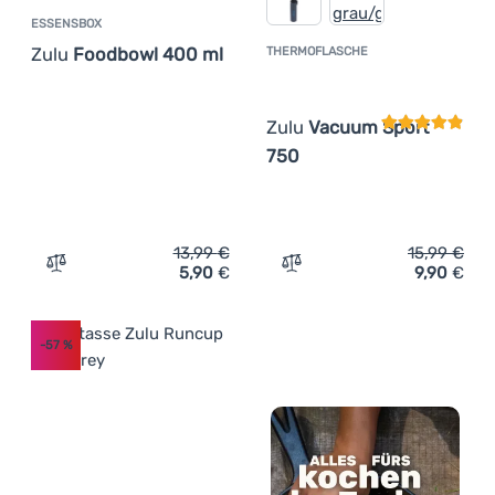
ESSENSBOX
Zulu
Foodbowl 400 ml
THERMOFLASCHE
Kundenbewer
Zulu
Vacuum Sport
750
13,99
€
15,99
€
5,90
€
9,90
€
Zum Vergleich 'Essensbox Zulu Foodbowl 400 ml' hinzu
Zum Vergleich 'Thermofla
-57
%