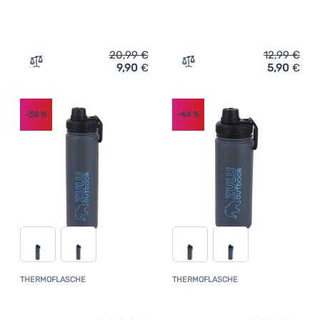
20,99
€
12,99
€
9,90
€
5,90
€
Zum Vergleich 'Thermokanne Zulu Vacuum Flask 0,5L' h
Zum Vergleich 'Wasser Fal
-38
%
-44
%
THERMOFLASCHE
THERMOFLASCHE
Kundenbewertung
Kundenbewer