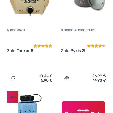
Anmelden /
Registrieren
WASSERSACK
OUTDOOR-KOCHGESCHIRR
Kundenbewertung
Kundenbewer
Zulu
Tanker 8l
Zulu
Pyxis 2l
10,44
€
26,99
€
5,90
€
14,90
€
Zum Vergleich 'Wassersack Zulu Tanker 8l' hinzufügen
Zum Vergleich 'Outdoor-Ko
-36
%