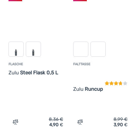
FLASCHE
FALTTASSE
Kundenbewer
Zulu
Steel Flask 0,5 L
Zulu
Runcup
8,36
€
8,99
€
4,90
€
3,90
€
Zum Vergleich 'Flasche Zulu Steel Flask 0,5 L' hinzufüge
Zum Vergleich 'Falttasse 