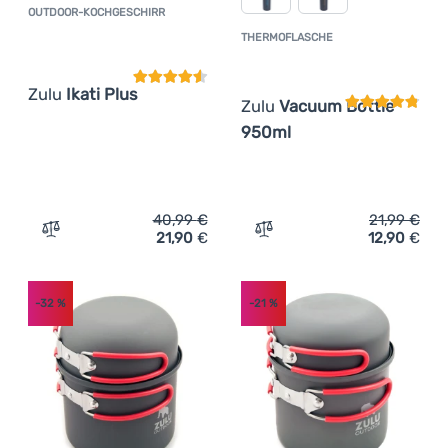
OUTDOOR-KOCHGESCHIRR
Kundenbewertung
THERMOFLASCHE
Kundenbewer
Zulu
Ikati Plus
Zulu
Vacuum Bottle
950ml
40,99
€
21,99
€
21,90
€
12,90
€
Zum Vergleich 'Outdoor-Kochgeschirr Zulu Ikati Plus' hi
Zum Vergleich 'Thermofla
-32
%
-21
%