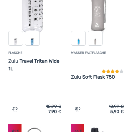
FLASCHE
WASSER FALTFLASCHE
Kundenbewer
Zulu
Travel Tritan Wide
1L
Zulu
Soft Flask 750
12,99
€
12,99
€
7,90
€
5,90
€
Zum Vergleich 'Flasche Zulu Travel Tritan Wide 1L' hinzu
Zum Vergleich 'Wasser Fal
-61
%
-44
%