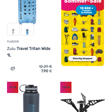
FLASCHE
Zulu
Travel Tritan Wide
1L
12,29
€
7,90
€
Zum Vergleich 'Flasche Zulu Travel Tritan Wide 1L' hinzu
-41
%
-24
%