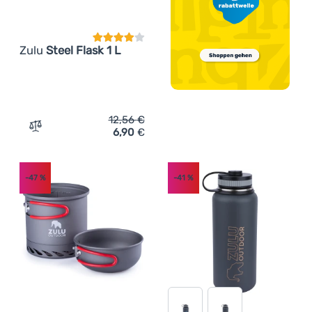
Zulu
Steel Flask 1 L
12,56
€
6,90
€
Zum Vergleich 'Flasche Zulu Steel Flask 1 L' hinzufügen
-47
%
-41
%