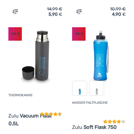
14,99
€
10,99
€
5,90
€
4,90
€
Zum Vergleich 'Wasser Faltflasche Zulu Wide Flask 1000
Zum Vergleich 'Wasser Fal
-53
%
-55
%
THERMOKANNE
Kundenbewertung
WASSER FALTFLASCHE
Kundenbewer
Zulu
Vacuum Flask
0,5L
Zulu
Soft Flask 750