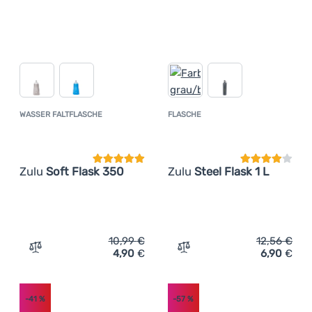
WASSER FALTFLASCHE
FLASCHE
Kundenbewertung
Kundenbewer
Zulu
Soft Flask 350
Zulu
Steel Flask 1 L
10,99
€
12,56
€
4,90
€
6,90
€
Zum Vergleich 'Wasser Faltflasche Zulu Soft Flask 350' 
Zum Vergleich 'Flasche Zul
-41
%
-57
%