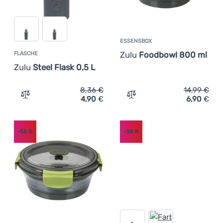
ESSENSBOX
Zulu
Foodbowl 800 ml
FLASCHE
Zulu
Steel Flask 0,5 L
8,36
€
14,99
€
4,90
€
6,90
€
Zum Vergleich 'Flasche Zulu Steel Flask 0,5 L' hinzufüge
Zum Vergleich 'Essensbox
-58
%
-38
%