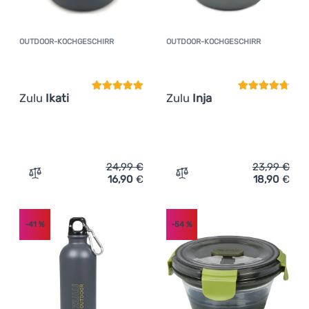
OUTDOOR-KOCHGESCHIRR
OUTDOOR-KOCHGESCHIRR
Kundenbewertung
Kundenbewer
Zulu
Ikati
Zulu
Inja
24,99
€
23,99
€
16,90
€
18,90
€
Zum Vergleich 'Outdoor-Kochgeschirr Zulu Ikati' hinzuf
Zum Vergleich 'Outdoor-Ko
-41
%
-54
%