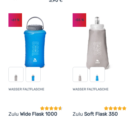
3,90
€
Zum Vergleich 'Bratgabel Zulu Roast' hinzufügen
-61
%
-55
%
WASSER FALTFLASCHE
WASSER FALTFLASCHE
Kundenbewertung
Kundenbewer
Zulu
Wide Flask 1000
Zulu
Soft Flask 350