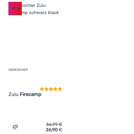
-27
%
GASKOCHER
Kundenbewertung
Zulu
Firecamp
36,99
€
26,90
€
Zum Vergleich 'Gaskocher Zulu Firecamp' hinzufügen