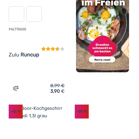
FALTTASSE
Kundenbewertung
Zulu
Runcup
8,99
€
3,90
€
Zum Vergleich 'Falttasse Zulu Runcup' hinzufügen
-42
%
-35
%