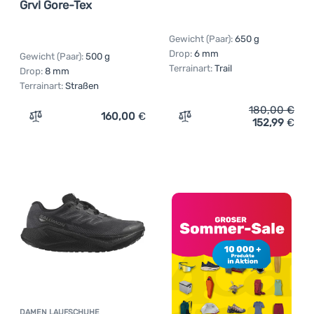
Grvl Gore-Tex
Gewicht (Paar):
650 g
Drop:
6 mm
Gewicht (Paar):
500 g
Terrainart:
Trail
Drop:
8 mm
Terrainart:
Straßen
180,00
€
160,00
€
152,99
€
Zum Vergleich 'Herren Laufschuhe Salomon Aero Blaze 3
Zum Vergleich 'Herren La
DAMEN LAUFSCHUHE