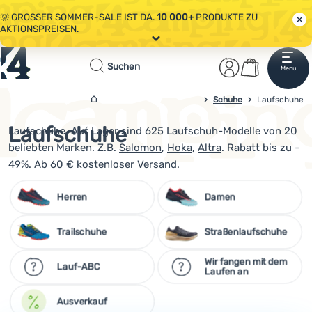
🌞 GROSSER SOMMER-SALE IST DA.
10 000+
PRODUKTE ZU
AKTIONSPREISEN.
Alle Aktionen
Startseite
Benutzerber
Warenkor
🤫 - 10 % AUF AUSGEWÄHLTE CAMPING- & WANDERAUSRÜSTUNG.
Suchen
Menu
Anmelden
Warenkorb
CODE
OUT10
NUTZEN.
Sale
Schuhe
4camping.at
Laufschuhe
🌞 GROSSER SOMMER-SALE IST DA.
10 000+
PRODUKTE ZU
AKTIONSPREISEN.
Laufschuhe
Laufschuhe. Auf Lager sind 625 Laufschuh-Modelle von 20
Kleidung
beliebten Marken. Z.B.
Salomon
,
Hoka
,
Altra
. Rabatt bis zu -
Schuhe
49%. Ab 60 € kostenloser Versand.
Rucksäcke
Herren
Damen
Schlafsäcke
Trailschuhe
Straßenlaufschuhe
Isomatten
Wir fangen mit dem
Lauf-ABC
Zelte
Laufen an
Ausrüstung
Ausverkauf