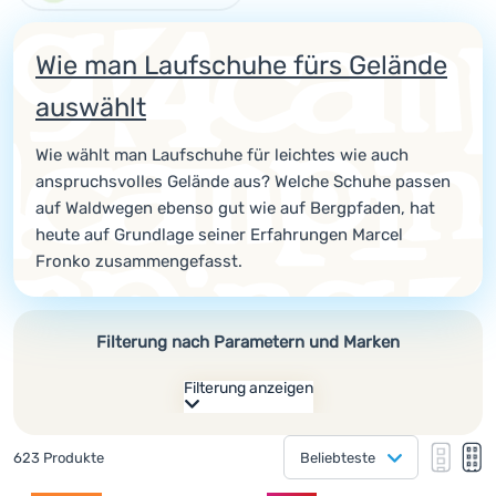
Kochen
Wie man Laufschuhe fürs Gelände
Klettern
auswählt
Ultraleichte
Ausrüstung
Wie wählt man Laufschuhe für leichtes wie auch
anspruchsvolles Gelände aus? Welche Schuhe passen
Sport
auf Waldwegen ebenso gut wie auf Bergpfaden, hat
Marken
heute auf Grundlage seiner Erfahrungen Marcel
Fronko zusammengefasst.
Club
eXtra
Beratung
Filterung nach Parametern und Marken
Kontakte
Filterung anzeigen
Über
Wie anzeigen
uns
Gefundene Produkte
623 Produkte
Beliebteste
eine Kolonne
Hersteller
eine K
zw