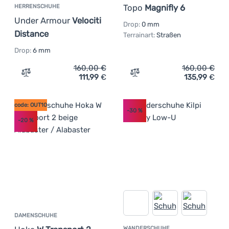
Topo
Magnifly 6
HERRENSCHUHE
Under Armour
Velociti
Drop:
0 mm
Distance
Terrainart:
Straßen
Drop:
6 mm
160,00
€
160,00
€
111,99
€
135,99
€
Zum Vergleich 'Herrenschuhe Under Armour Velociti Dis
Zum Vergleich 'Herren Lau
code: OUT10
-30
%
-20
%
DAMENSCHUHE
WANDERSCHUHE