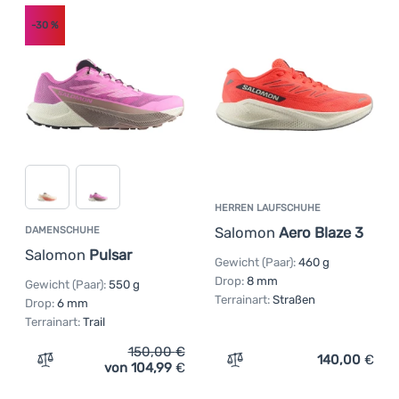
-30
%
HERREN LAUFSCHUHE
Salomon
Aero Blaze 3
DAMENSCHUHE
Salomon
Pulsar
Gewicht (Paar):
460 g
Drop:
8 mm
Gewicht (Paar):
550 g
Terrainart:
Straßen
Drop:
6 mm
Terrainart:
Trail
150,00
€
140,00
€
von 104,99
€
Zum Vergleich 'Damenschuhe Salomon Pulsar' hinzufüg
Zum Vergleich 'Herren La