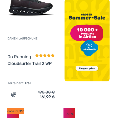
DAMEN LAUFSCHUHE
Kundenbewertung
On Running
Cloudsurfer Trail 2 WP
Terrainart:
Trail
190,00
€
161,99
€
Zum Vergleich 'Damen Laufschuhe On Running Cloudsurfe
code: OUT10
-30
%