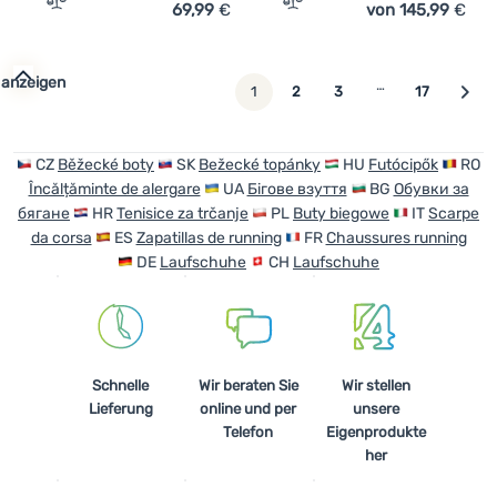
69,99
€
von 145,99
€
Zum Vergleich 'Wanderschuhe Kilpi Mounty Low-U' hinz
Zum Vergleich 'Laufschuh
 anzeigen
…
weiter
1
2
3
17
CZ
Běžecké boty
SK
Bežecké topánky
HU
Futócipők
RO
Încălțăminte de alergare
UA
Бігове взуття
BG
Обувки за
бягане
HR
Tenisice za trčanje
PL
Buty biegowe
IT
Scarpe
da corsa
ES
Zapatillas de running
FR
Chaussures running
DE
Laufschuhe
CH
Laufschuhe
Schnelle
Wir beraten Sie
Wir stellen
Lieferung
online und per
unsere
Telefon
Eigenprodukte
her