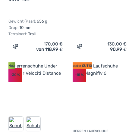
Gewicht (Paar):
656 g
Drop:
10 mm
Terrainart:
Trail
170,00
€
130,00
€
von 118,99
€
90,99
€
Zum Vergleich 'Herren Laufschuhe Salomon Speedcross 
Zum Vergleich 'Damensch
Neu
code: OUT10
-30
%
-15
%
HERREN LAUFSCHUHE