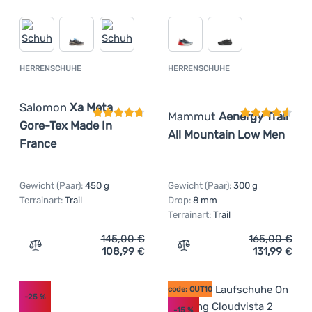
HERRENSCHUHE
HERRENSCHUHE
Kundenbewertung
Kundenbewer
Salomon
Xa Meta
Mammut
Aenergy Trail
Gore-Tex Made In
All Mountain Low Men
France
Gewicht (Paar):
450 g
Gewicht (Paar):
300 g
Terrainart:
Trail
Drop:
8 mm
Terrainart:
Trail
145,00
€
165,00
€
108,99
€
131,99
€
Zum Vergleich 'Herrenschuhe Salomon Xa Meta Gore-Tex
Zum Vergleich 'Herrensch
code: OUT10
-25
%
-15
%