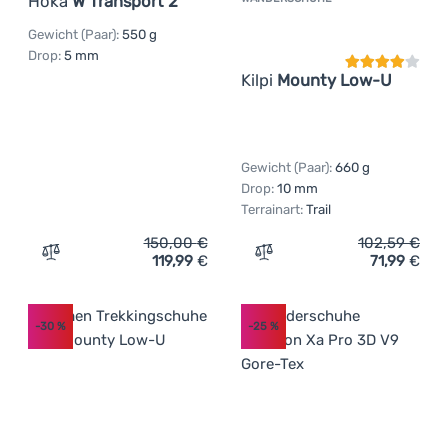
Hoka
W Transport 2
Kundenbewer
Gewicht (Paar):
550 g
Drop:
5 mm
Kilpi
Mounty Low-U
Gewicht (Paar):
660 g
Drop:
10 mm
Terrainart:
Trail
150,00
€
102,59
€
119,99
€
71,99
€
Zum Vergleich 'Damenschuhe Hoka W Transport 2' hinzu
Zum Vergleich 'Wandersch
-30
%
-25
%