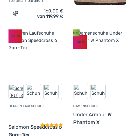
Terrainart:
Straßen
160,00
€
von 119,99
€
Zum Vergleich 'Damen Laufschuhe Salomon Aero Glide 4
Neu
-30
%
-30
%
HERREN LAUFSCHUHE
DAMENSCHUHE
Kundenbewertung
Under Armour
W
Phantom X
Salomon
Speedcross 6
Gore-Tex