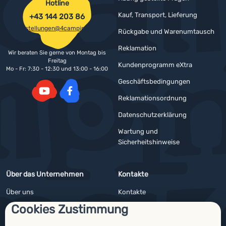
Hotline
Kauf, Transport, Lieferung
+43 144 203 86
bestellungen@4camping.at
Rückgabe und Warenumtausch
Reklamation
Wir beraten Sie gerne von Montag bis
Freitag
Kundenprogramm eXtra
Mo - Fr: 7:30 - 12:30 und 13:00 - 16:00
Geschäftsbedingungen
Reklamationsordnung
YouTube
Facebook
Datenschutzerklärung
Wartung und
Sicherheitshinweise
Über das Unternehmen
Kontakte
Über uns
Kontakte
Cookies Zustimmung
Impressum
Angebote für Firmen und Vereine
4camping4nature
Newsletter