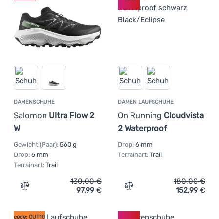
DAMENSCHUHE
DAMEN LAUFSCHUHE
Salomon
Ultra Flow 2
On Running
Cloudvista
W
2 Waterproof
Gewicht (Paar):
560 g
Drop:
6 mm
Drop:
6 mm
Terrainart:
Trail
Terrainart:
Trail
130,00
€
180,00
€
97,99
€
152,99
€
Zum Vergleich 'Damenschuhe Salomon Ultra Flow 2 W' h
Zum Vergleich 'Damen Lau
code: OUT10