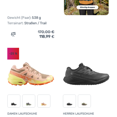
Gewicht (Paar):
538 g
Terrainart:
Straßen / Trail
170,00
€
118,99
€
Zum Vergleich 'Herrenschuhe Salomon Genesis Gore-Tex
-25
%
DAMEN LAUFSCHUHE
HERREN LAUFSCHUHE
Kundenbewertung
Kundenbewer