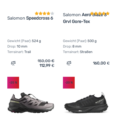
Salomon
Aero Blaze 3
Salomon
Speedcross 6
Grvl Gore-Tex
Gewicht (Paar):
524 g
Gewicht (Paar):
500 g
Drop:
10 mm
Drop:
8 mm
Terrainart:
Trail
Terrainart:
Straßen
150,00
€
160,00
€
112,99
€
Zum Vergleich 'Damen Laufschuhe Salomon Speedcross 
Zum Vergleich 'Herren Lau
-25
%
-20
%