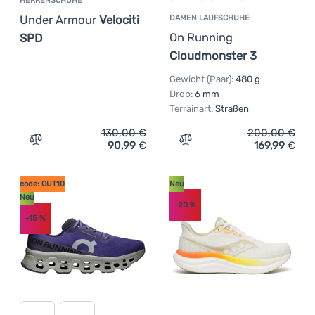
HERRENSCHUHE
Under Armour
Velociti
DAMEN LAUFSCHUHE
On Running
SPD
Cloudmonster 3
Gewicht (Paar):
480 g
Drop:
6 mm
Terrainart:
Straßen
130,00
€
200,00
€
90,99
€
169,99
€
Zum Vergleich 'Herrenschuhe Under Armour Velociti SPD
Zum Vergleich 'Damen Lau
code: OUT10
Neu
Neu
-20
%
-15
%