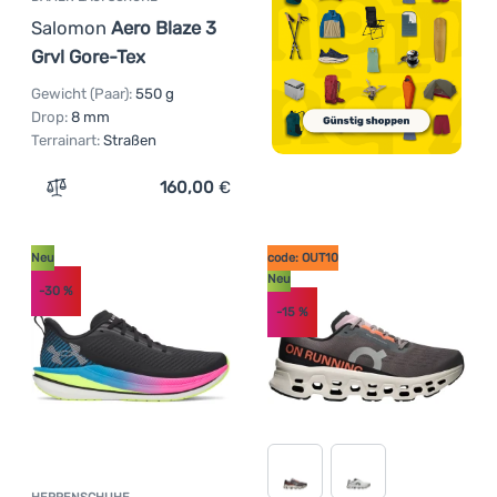
Salomon
Aero Blaze 3
Grvl Gore-Tex
Gewicht (Paar):
550 g
Drop:
8 mm
Terrainart:
Straßen
160,00
€
Zum Vergleich 'Damen Laufschuhe Salomon Aero Blaze 3 
Neu
code: OUT10
Neu
-30
%
-15
%