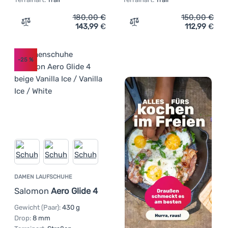
180,00
€
150,00
€
143,99
€
112,99
€
Zum Vergleich 'Damen Laufschuhe Hoka W Speedgoat 6 G
Zum Vergleich 'Herrensch
-25
%
DAMEN LAUFSCHUHE
Salomon
Aero Glide 4
Gewicht (Paar):
430 g
Drop:
8 mm