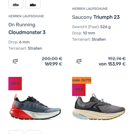
HERREN LAUFSCHUHE
Saucony
Triumph 23
HERREN LAUFSCHUHE
On Running
Gewicht (Paar):
526 g
Cloudmonster 3
Drop:
10 mm
Terrainart:
Straßen
Drop:
6 mm
Terrainart:
Straßen
200,00
€
192,74
€
169,99
€
von 153,99
€
Zum Vergleich 'Herren Laufschuhe On Running Cloudmon
Zum Vergleich 'Herren La
code: OUT10
-20
%
-20
%