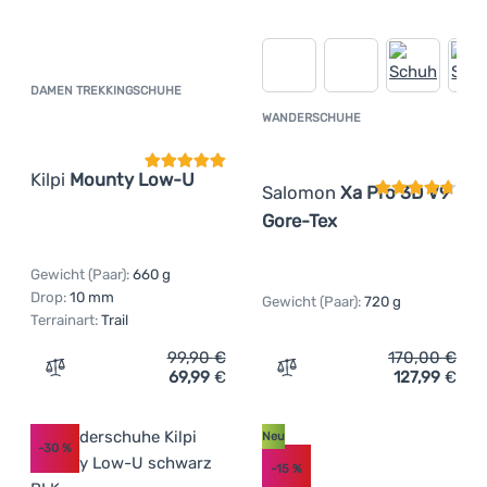
DAMEN TREKKINGSCHUHE
Kundenbewertung
WANDERSCHUHE
Kundenbewer
Kilpi
Mounty Low-U
Salomon
Xa Pro 3D V9
Gore-Tex
Gewicht (Paar):
660 g
Drop:
10 mm
Gewicht (Paar):
720 g
Terrainart:
Trail
99,90
€
170,00
€
69,99
€
127,99
€
Zum Vergleich 'Damen Trekkingschuhe Kilpi Mounty Low
Zum Vergleich 'Wandersch
Neu
-30
%
-15
%