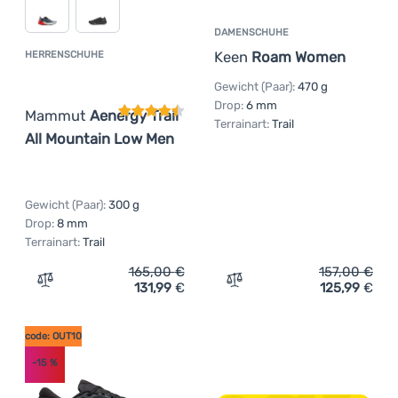
DAMENSCHUHE
Keen
Roam Women
HERRENSCHUHE
Kundenbewertung
Gewicht (Paar):
470 g
Drop:
6 mm
Mammut
Aenergy Trail
Terrainart:
Trail
All Mountain Low Men
Gewicht (Paar):
300 g
Drop:
8 mm
Terrainart:
Trail
165,00
€
157,00
€
131,99
€
125,99
€
Zum Vergleich 'Herrenschuhe Mammut Aenergy Trail All
Zum Vergleich 'Damensch
code: OUT10
-15
%