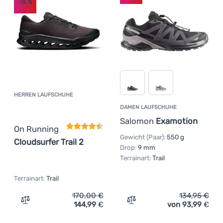
-15
%
HERREN LAUFSCHUHE
Kundenbewertung
DAMEN LAUFSCHUHE
Salomon
Examotion
On Running
Gewicht (Paar):
550 g
Cloudsurfer Trail 2
Drop:
9 mm
Terrainart:
Trail
Terrainart:
Trail
170,00
€
134,95
€
144,99
€
von 93,99
€
Zum Vergleich 'Herren Laufschuhe On Running Cloudsurfe
Zum Vergleich 'Damen La