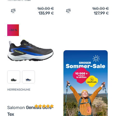
160,00
€
160,00
€
135,99
€
127,99
€
Zum Vergleich 'Damen Laufschuhe On Running Cloudvist
Zum Vergleich 'Herren Lau
-30
%
HERRENSCHUHE
Kundenbewertung
Salomon
Genesis Gore-
Tex