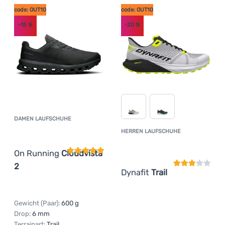
code: OUT10
code: OUT10
-15
%
-20
%
DAMEN LAUFSCHUHE
Kundenbewertung
HERREN LAUFSCHUHE
Kundenbewer
On Running
Cloudvista
2
Dynafit
Trail
Gewicht (Paar):
600 g
Drop:
6 mm
Terrainart:
Trail