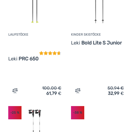
LAUFSTÖCKE
KINDER SKISTÖCKE
Kundenbewertung
Leki
Bold Lite S Junior
Leki
PRC 650
100,00
€
50,94
€
61,79
€
32,99
€
Zum Vergleich 'Laufstöcke Leki PRC 650' hinzufügen
Zum Vergleich 'Kinder Skis
-25
%
-38
%