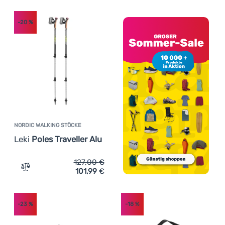
-20
%
NORDIC WALKING STÖCKE
Leki
Poles Traveller Alu
127,00
€
101,99
€
Zum Vergleich 'Nordic Walking Stöcke Leki Poles Travelle
-23
%
-18
%