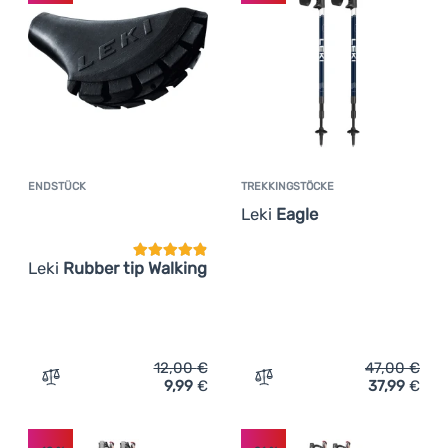
ENDSTÜCK
TREKKINGSTÖCKE
Kundenbewertung
Leki
Eagle
Leki
Rubber tip Walking
12,00
€
47,00
€
9,99
€
37,99
€
Zum Vergleich 'Endstück Leki Rubber tip Walking' hinzu
Zum Vergleich 'Trekkingst