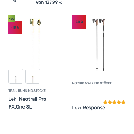
von 137,99
€
Zum Vergleich 'Trail Running Stöcke Leki Neotrail Pro FX
Neu
-38
%
-15
%
NORDIC WALKING STÖCKE
Kundenbewer
TRAIL RUNNING STÖCKE
Leki
Neotrail Pro
FX.One SL
Leki
Response