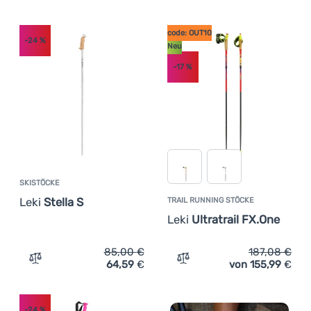
code: OUT10
-24
%
Neu
-17
%
SKISTÖCKE
Leki
Stella S
TRAIL RUNNING STÖCKE
Leki
Ultratrail FX.One
85,00
€
187,08
€
64,59
€
von 155,99
€
Zum Vergleich 'Skistöcke Leki Stella S' hinzufügen
Zum Vergleich 'Trail Runni
-24
%