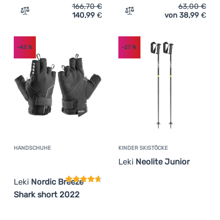
166,70
€
63,00
€
140,99
€
von 38,99
€
Zum Vergleich 'Trail Running Stöcke Leki Neotrail Pro FX
Zum Vergleich 'Nordic Wal
-43
%
-27
%
HANDSCHUHE
KINDER SKISTÖCKE
Kundenbewertung
Leki
Neolite Junior
Leki
Nordic Breeze
Shark short 2022