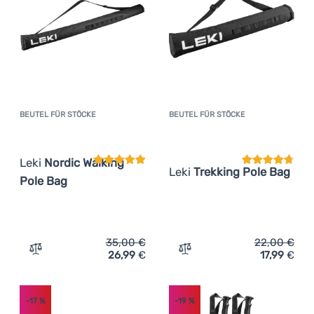
BEUTEL FÜR STÖCKE
BEUTEL FÜR STÖCKE
Kundenbewertung
Kundenbewer
Leki
Nordic Walking
Leki
Trekking Pole Bag
Pole Bag
35,00
€
22,00
€
26,99
€
17,99
€
Zum Vergleich 'Beutel für Stöcke Leki Nordic Walking Po
Zum Vergleich 'Beutel für
-17
%
-19
%