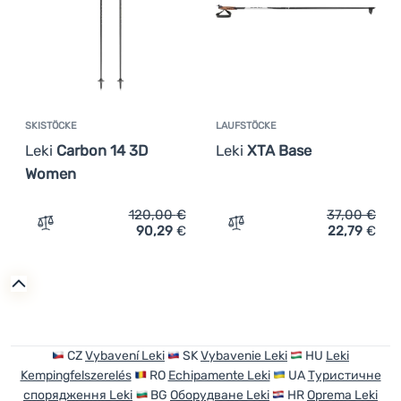
SKISTÖCKE
LAUFSTÖCKE
Leki
Carbon 14 3D
Leki
XTA Base
Women
120,00
€
37,00
€
90,29
€
22,79
€
Zum Vergleich 'Skistöcke Leki Carbon 14 3D Women' hin
Zum Vergleich 'Laufstöcke
CZ
Vybavení Leki
SK
Vybavenie Leki
HU
Leki
Kempingfelszerelés
RO
Echipamente Leki
UA
Туристичне
спорядження Leki
BG
Оборудване Leki
HR
Oprema Leki