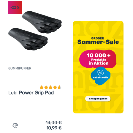
-22
%
GUMMIPUFFER
Kundenbewertung
Leki
Power Grip Pad
14,00
€
10,99
€
Zum Vergleich 'Gummipuffer Leki Power Grip Pad' hinzu