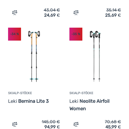
43,04
€
35,14
€
24,69
€
25,69
€
Zum Vergleich 'Handschuhe Leki Nordic Breeze Shark sh
Zum Vergleich 'Kinder Skis
-34
%
-35
%
SKIALP-STÖCKE
SKIALP-STÖCKE
Leki
Bernina Lite 3
Leki
Neolite Airfoil
Women
145,00
€
70,68
€
94,99
€
45,99
€
Zum Vergleich 'Skialp-Stöcke Leki Bernina Lite 3' hinzuf
Zum Vergleich 'Skialp-Stö