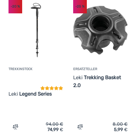
Anmelden /
-20
%
-25
%
Registrieren
TREKKINSTOCK
ERSATZTELLER
Kundenbewertung
Leki
Trekking Basket
2.0
Leki
Legend Series
94,00
€
8,00
€
74,99
€
5,99
€
Zum Vergleich 'Trekkinstock Leki Legend Series' hinzufü
Zum Vergleich 'Ersatztelle