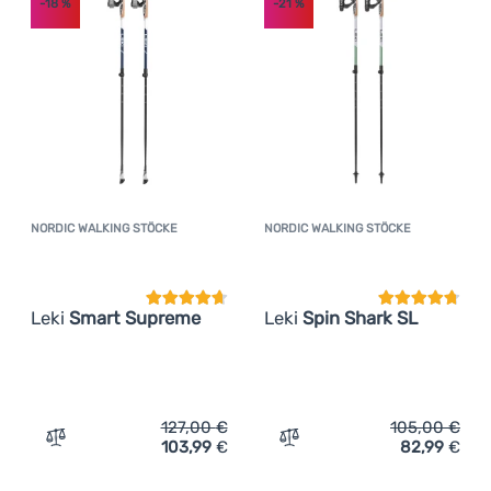
-18
%
-21
%
NORDIC WALKING STÖCKE
NORDIC WALKING STÖCKE
Kundenbewertung
Kundenbewer
Leki
Smart Supreme
Leki
Spin Shark SL
127,00
€
105,00
€
103,99
€
82,99
€
Zum Vergleich 'Nordic Walking Stöcke Leki Smart Supre
Zum Vergleich 'Nordic Wal