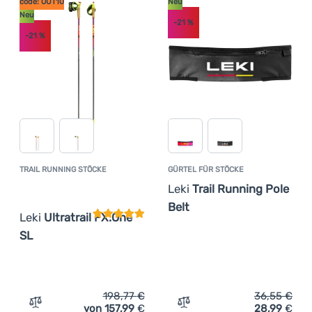
code: OUT10
Neu
Neu
-21
%
-21
%
TRAIL RUNNING STÖCKE
GÜRTEL FÜR STÖCKE
Kundenbewertung
Leki
Trail Running Pole
Belt
Leki
Ultratrail FX.One
SL
198,77
€
36,55
€
von 157,99
€
28,99
€
Zum Vergleich 'Trail Running Stöcke Leki Ultratrail FX.O
Zum Vergleich 'Gürtel für 