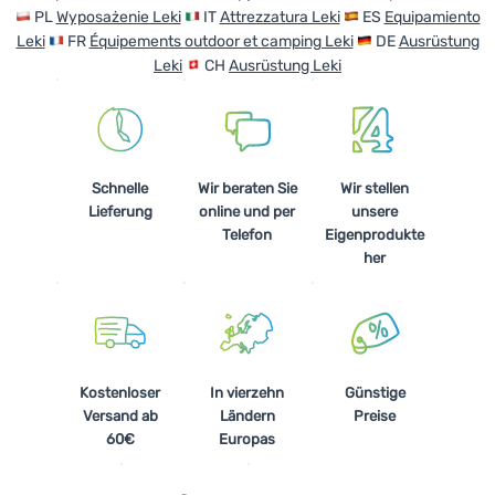
PL
Wyposażenie Leki
IT
Attrezzatura Leki
ES
Equipamiento
Leki
FR
Équipements outdoor et camping Leki
DE
Ausrüstung
Leki
CH
Ausrüstung Leki
Schnelle
Wir beraten Sie
Wir stellen
Lieferung
online und per
unsere
Telefon
Eigenprodukte
her
Kostenloser
In vierzehn
Günstige
Versand ab
Ländern
Preise
60€
Europas