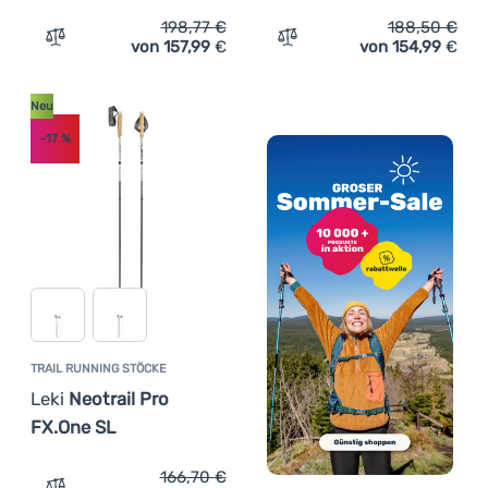
198,77
€
188,50
€
von 157,99
€
von 154,99
€
Zum Vergleich 'Trail Running Stöcke Leki Ultratrail FX.O
Zum Vergleich 'Trail Runni
Neu
-17
%
TRAIL RUNNING STÖCKE
Leki
Neotrail Pro
FX.One SL
166,70
€