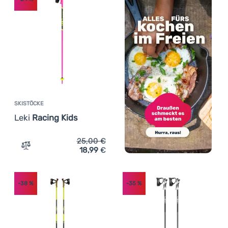
SKISTÖCKE
Leki
Racing Kids
25,00
€
18,99
€
Zum Vergleich 'Skistöcke Leki Racing Kids' hinzufügen
-38
%
-35
%