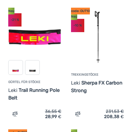
Neu
code: OUT10
Neu
-21
%
-10
%
TREKKINGSTÖCKE
Leki
Sherpa FX Carbon
GÜRTEL FÜR STÖCKE
Leki
Trail Running Pole
Strong
Belt
36,55
€
231,53
€
28,99
€
208,38
€
Zum Vergleich 'Gürtel für Stöcke Leki Trail Running Pole
Zum Vergleich 'Trekkingst