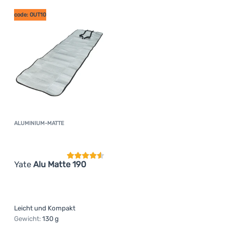
Anmelden /
code: OUT10
Registrieren
ALUMINIUM-MATTE
Kundenbewertung
Yate
Alu Matte 190
Leicht und Kompakt
Gewicht:
130 g