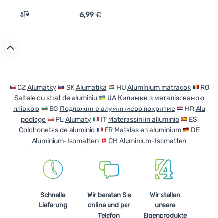
6,99
€
Zum Vergleich 'Aluminium-Matte Yate Alu Matte 190' hi
CZ
Alumatky
SK
Alumatika
HU
Alumínium matracok
RO
Saltele cu strat de aluminiu
UA
Килимки з металізованою
плівкою
BG
Подложки с алуминиево покритие
HR
Alu
podloge
PL
Alumaty
IT
Materassini in alluminio
ES
Colchonetas de aluminio
FR
Matelas en aluminium
DE
Aluminium-Isomatten
CH
Aluminium-Isomatten
Schnelle
Wir beraten Sie
Wir stellen
Lieferung
online und per
unsere
Telefon
Eigenprodukte