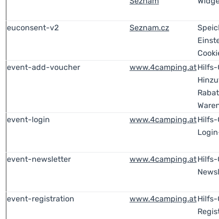
Seznam
Widge
euconsent-v2
Seznam.cz
Speic
Einst
Cooki
event-add-voucher
www.4camping.at
Hilfs
Hinzu
Rabat
Ware
event-login
www.4camping.at
Hilfs
Login
event-newsletter
www.4camping.at
Hilfs-
Newsl
event-registration
www.4camping.at
Hilfs
Regis