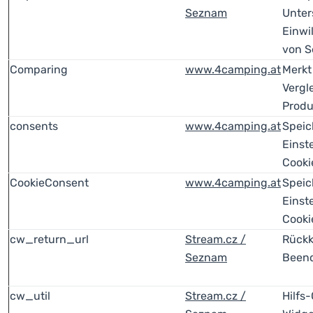
Seznam
Unter
Einwi
von 
Comparing
www.4camping.at
Merkt
Vergl
Produ
consents
www.4camping.at
Speic
Einst
Cooki
CookieConsent
www.4camping.at
Speic
Einst
Cooki
cw_return_url
Stream.cz /
Rückk
Seznam
Beend
cw_util
Stream.cz /
Hilfs