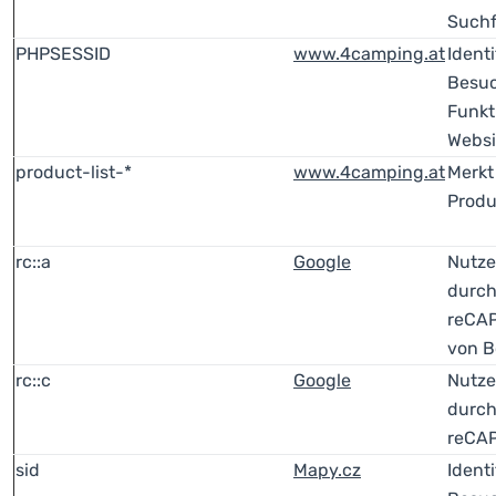
Suchf
PHPSESSID
www.4camping.at
Identi
Besuc
Funkt
Websi
product-list-*
www.4camping.at
Merkt
Produ
rc::a
Google
Nutze
durch
reCA
von B
rc::c
Google
Nutze
durch
reCA
sid
Mapy.cz
Identi