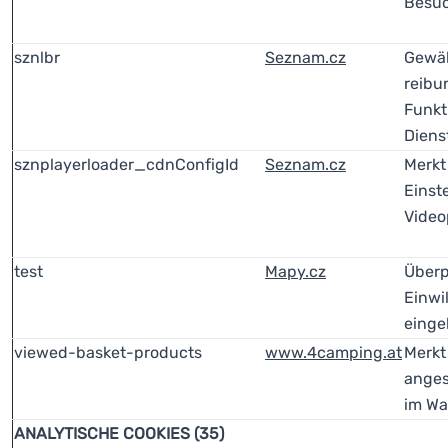
Besu
sznlbr
Seznam.cz
Gewäh
reibu
Funkt
Diens
sznplayerloader_cdnConfigId
Seznam.cz
Merkt
Einst
Video
test
Mapy.cz
Überp
Einwi
einge
viewed-basket-products
www.4camping.at
Merkt
anges
im Wa
ANALYTISCHE COOKIES (35)