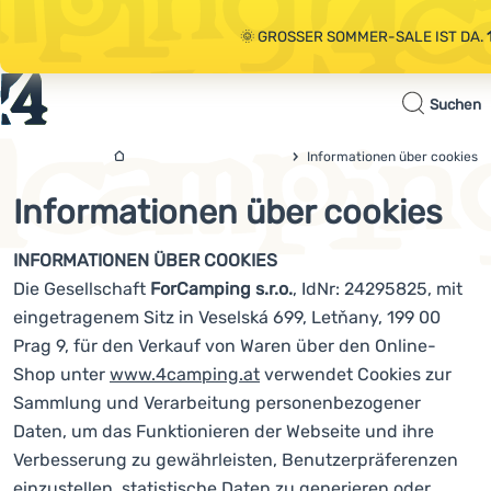
🌞 GROSSER SOMMER-SALE IST DA.
Startseite
Suchen
🤫 - 10 % AUF AUSGEWÄHLTE CAMPING-
Sale
Informationen über cookies
4camping.at
🌞 GROSSER SOMMER-SALE IST DA.
Informationen über cookies
Kleidung
Schuhe
INFORMATIONEN ÜBER COOKIES
Die Gesellschaft
ForCamping s.r.o.
, IdNr: 24295825, mit
Rucksäcke
eingetragenem Sitz in Veselská 699, Letňany, 199 00
Schlafsäcke
Prag 9, für den Verkauf von Waren über den Online-
Shop unter
www.4camping.at
verwendet Cookies zur
Isomatten
Sammlung und Verarbeitung personenbezogener
Zelte
Daten, um das Funktionieren der Webseite und ihre
Verbesserung zu gewährleisten, Benutzerpräferenzen
Ausrüstung
einzustellen, statistische Daten zu generieren oder