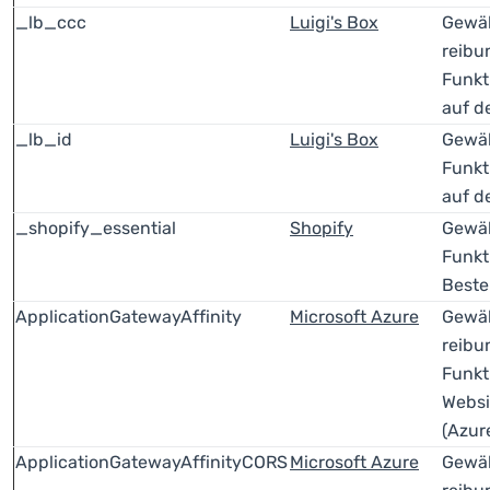
_lb_ccc
Luigi's Box
Gewäh
reibu
Funkt
auf d
_lb_id
Luigi's Box
Gewäh
Funkt
auf d
_shopify_essential
Shopify
Gewäh
Funkt
Beste
ApplicationGatewayAffinity
Microsoft Azure
Gewäh
reibu
Funkt
Websi
(Azur
ApplicationGatewayAffinityCORS
Microsoft Azure
Gewäh