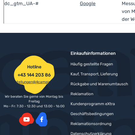
dc_gtm_UA-#
Google
Messu
von M
der W
Einkaufsinformationen
Häufig gestellte Fragen
Hotline
Kauf, Transport, Lieferung
+43 144 203 86
bestellungen@4camping.at
Rückgabe und Warenumtausch
Reklamation
Wir beraten Sie gerne von Montag bis
Freitag
Kundenprogramm eXtra
Mo - Fr: 7:30 - 12:30 und 13:00 - 16:00
Geschäftsbedingungen
Reklamationsordnung
YouTube
Facebook
Datenschutzerklärung