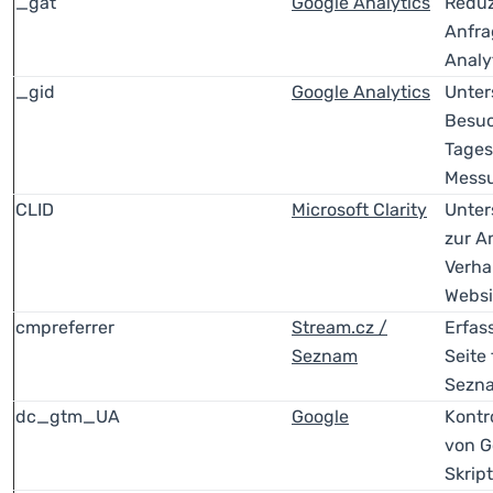
_gat
Google Analytics
Reduz
Anfra
Analy
_gid
Google Analytics
Unter
Besuc
Tages
Messu
CLID
Microsoft Clarity
Unter
zur A
Verha
Websi
cmpreferrer
Stream.cz /
Erfas
Seznam
Seite
Sezn
dc_gtm_UA
Google
Kontr
von G
Skrip