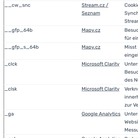
__cw_snc
Stream.cz /
Cooki
Seznam
Synch
Strea
__gfp_64b
Mapy.cz
Besuc
für e
__gfp_s_64b
Mapy.cz
Misst 
einge
_clck
Microsoft Clarity
Unter
Besuc
des N
_clsk
Microsoft Clarity
Verkn
inner
zur V
_ga
Google Analytics
Unter
Websi
Messu