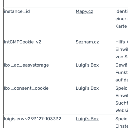
instance_id
Mapy.cz
Identi
einer
Karte
intCMPCookie-v2
Seznam.cz
Hilfs-
Einwi
von 
lbx_ac_easystorage
Luigi's Box
Gewäh
Funkt
auf d
lbx_consent_cookie
Luigi's Box
Speic
Einwil
Suchf
Websi
luigis.env.v2.93127-103332
Luigi's Box
Speic
Einst