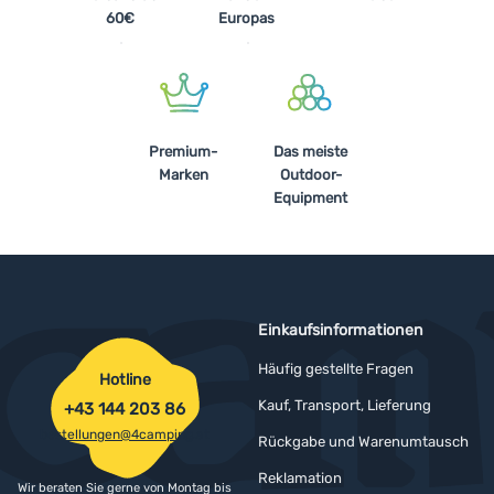
60€
Europas
Anmelden /
Registrieren
Premium-
Das meiste
Marken
Outdoor-
Equipment
Einkaufsinformationen
Häufig gestellte Fragen
Hotline
Kauf, Transport, Lieferung
+43 144 203 86
bestellungen@4camping.at
Rückgabe und Warenumtausch
Reklamation
Wir beraten Sie gerne von Montag bis