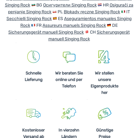
Singing Rock
BG
Осигурители Singing Rock
HR
Osigurači za
Kochen
penjanje Singing Rock
PL
Blokady ręczne Singing Rock
IT
Secchielli Singing Rock
ES
Aseguramientos manuales Singing
Klettern
Rock
FR
Assureurs manuels Singing Rock
DE
Ultraleichte
Sicherungsgerät manuell Singing Rock
CH
Sicherungsgerät
Ausrüstung
manuell Singing Rock
Sport
Marken
Schnelle
Wir beraten Sie
Wir stellen
Club
Lieferung
online und per
unsere
eXtra
Telefon
Eigenprodukte
her
Beratung
Kontakte
Über
uns
Kostenloser
In vierzehn
Günstige
Versand ab
Ländern
Preise