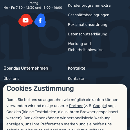
Freitag
Kundenprogramm eXtra
Mo - Fr: 7:30 - 12:30 und 13:00 - 16:00
Geschäftsbedingungen
Reklamationsordnung
YouTube
Facebook
Datenschutzerklärung
Wartung und
Sicherheitshinweise
Über das Unternehmen
Kontakte
Über uns
Kontakte
Cookies Zustimmung
Impressum
Angebote für Firmen und Vereine
4camping4nature
Newsletter
Damit Sie bei uns so angenehm wie möglich einkaufen können,
verwenden wir und einige unserer
Partner
(z. B.
Google
) sog.
Unsere Tester
Cookies (kleine Textdateien, die in Ihrem Browser gespeichert
werden). Dank dieser können wir personalisierte Werbung
anzeigen, uns Ihre Präferenzen merken und sie helfen uns