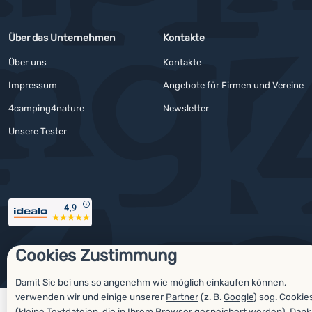
Über das Unternehmen
Kontakte
Über uns
Kontakte
Impressum
Angebote für Firmen und Vereine
4camping4nature
Newsletter
Unsere Tester
Auszeichnungen
Cookies Zustimmung
© 2026 ForCamping s.r.o.
laufend
Shopio
Cookies-Einstellungen
Damit Sie bei uns so angenehm wie möglich einkaufen können,
verwenden wir und einige unserer
Partner
(z. B.
Google
) sog. Cookie
(kleine Textdateien, die in Ihrem Browser gespeichert werden). Dank