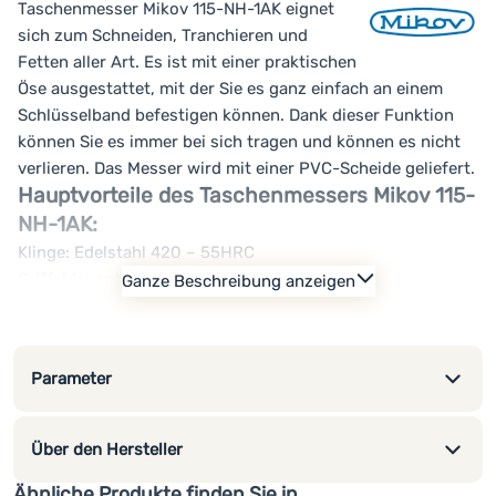
Taschenmesser Mikov 115-NH-1AK eignet
sich zum Schneiden, Tranchieren und
Fetten aller Art. Es ist mit einer praktischen
Öse ausgestattet, mit der Sie es ganz einfach an einem
Schlüsselband befestigen können. Dank dieser Funktion
können Sie es immer bei sich tragen und können es nicht
verlieren. Das Messer wird mit einer PVC-Scheide geliefert.
Hauptvorteile des Taschenmessers Mikov 115-
NH-1AK:
Klinge: Edelstahl 420 – 55HRC
Griff: blauer Kunststoff
Ganze Beschreibung anzeigen
geeignet zum Schneiden, Tranchieren und Einfetten von
Speisen aller Art
praktische Öse
Parameter
massive Klinge
ergonomisch geformter Griff
PVC-Hülle
Über den Hersteller
Ähnliche Produkte finden Sie in