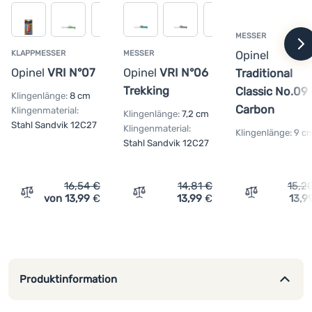
Anmelden /
Registrieren
MESSER
w
Opinel
KLAPPMESSER
MESSER
Opinel
VRI N°07
Opinel
VRI N°06
Traditional
Trekking
Classic No.09
Klingenlänge:
8 cm
Carbon
Klingenmaterial:
Klingenlänge:
7,2 cm
Stahl Sandvik 12C27
Klingenmaterial:
Klingenlänge:
9 c
Stahl Sandvik 12C27
16,54
€
14,81
€
15,2
von 13,99
€
13,99
€
13,9
Vergleichen
Vergleichen
Vergleichen
Produktinformation