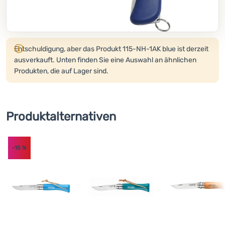
Kochen
Klettern
Produkt wird nicht mehr verkauft.
Entschuldigung, aber das Produkt 115-NH-1AK blue ist derzeit
Ultraleichte
ausverkauft. Unten finden Sie eine Auswahl an ähnlichen
Ausrüstung
Produkten, die auf Lager sind.
Sport
Marken
Produktalternativen
Club
eXtra
-15
%
Beratung
Kontakte
Über
uns