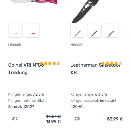
MESSER
MESSER
Kundenbewertung
Kundenbewer
Opinel
VRI N°06
Leatherman
Skeletool
Trekking
KB
Klingenlänge:
7,2 cm
Klingenlänge:
6,6 cm
Klingenmaterial:
Stahl
Klingenmaterial:
Edelstahl
Sandvik 12C27
420HC
14,81
€
53,99
€
13,99
€
Zum Vergleich 'Messer Opinel VRI N°06 Trekking' hinzuf
Zum Vergleich 'Messer Le