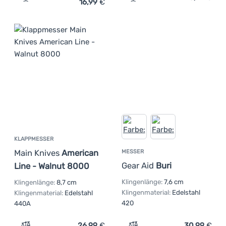
16,99
€
Zum Vergleich 'Taschenmesser Gerber LST MINI' hinzufü
Zum Vergleich 'Pilzmesse
KLAPPMESSER
Main Knives
American
MESSER
Gear Aid
Buri
Line - Walnut 8000
Klingenlänge:
7,6 cm
Klingenlänge:
8,7 cm
Klingenmaterial:
Edelstahl
Klingenmaterial:
Edelstahl
420
440A
26,99
€
30,99
€