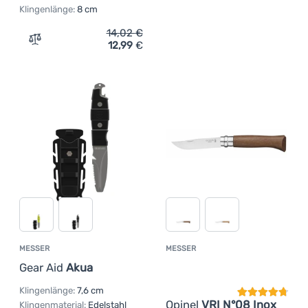
Klingenlänge:
8 cm
14,02
€
12,99
€
Zum Vergleich 'Klappmesser Opinel VR No.07 My first Opi
MESSER
MESSER
Kundenbewer
Gear Aid
Akua
Klingenlänge:
7,6 cm
Opinel
VRI N°08 Inox
Klingenmaterial:
Edelstahl