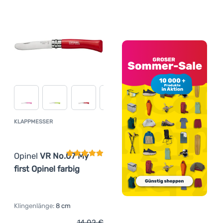
KLAPPMESSER
Kundenbewertung
Opinel
VR No.07 My
first Opinel farbig
Klingenlänge:
8 cm
14,02
€