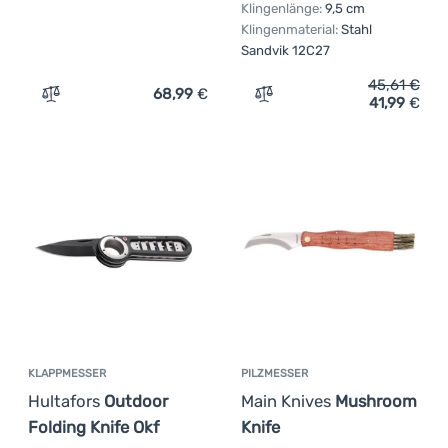
Klingenlänge:
9,5 cm
Klingenmaterial:
Stahl
Sandvik 12C27
45,61
€
68,99
€
41,99
€
Zum Vergleich 'Klappmesser Mikov 233-NP-3' hinzufüge
Zum Vergleich 'Messer Lig
KLAPPMESSER
PILZMESSER
Hultafors
Outdoor
Main Knives
Mushroom
Folding Knife Okf
Knife