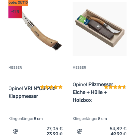
code: OUT10
(
2
)
Singing Rock
Anmelden /
-11
%
(
1
)
Stabilotherm
Registrieren
(
25
)
TB OUTDOOR
(
7
)
Victorinox
MESSER
MESSER
Kundenbewertung
Kundenbewer
Opinel
Pilzmesser
Opinel
VRI N°08 Pilz-
Eiche + Hülle +
Klappmesser
Holzbox
Klingenlänge:
8 cm
Klingenlänge:
8 cm
27,05
€
54,89
€
23,99
€
49,99
€
Zum Vergleich 'Messer Opinel VRI N°08 Pilz-Klappmesse
Zum Vergleich 'Messer Opi