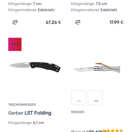
Klingenlänge:
7 cm
Klingenlänge:
7,5 cm
Klingenmaterial:
Edelstahl
Klingenmaterial:
Edelstahl
67,26
€
17,99
€
Zum Vergleich 'Klappmesser Hultafors Outdoor Folding K
Zum Vergleich 'Pilzmesse
-21
%
TASCHENMESSER
Gerber
LST Folding
MESSER
Kundenbewer
Klingenlänge:
6,1 cm