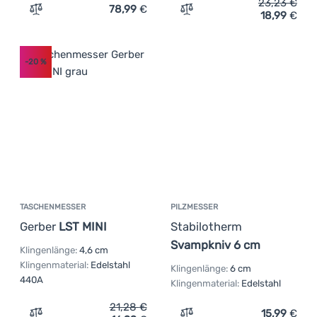
23,23
€
78,99
€
18,99
€
Zum Vergleich 'Klappmesser Mikov 233-NP-7' hinzufüge
Zum Vergleich 'Jagdmesser
-20
%
TASCHENMESSER
PILZMESSER
Gerber
LST MINI
Stabilotherm
Svampkniv 6 cm
Klingenlänge:
4,6 cm
Klingenmaterial:
Edelstahl
Klingenlänge:
6 cm
440A
Klingenmaterial:
Edelstahl
21,28
€
15,99
€