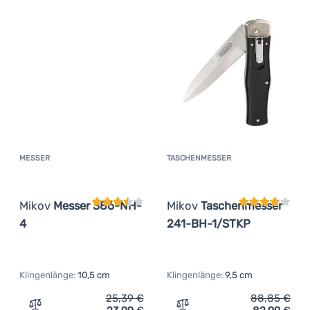
MESSER
TASCHENMESSER
Kundenbewertung
Kundenbewer
Mikov
Messer 386-NH-
Mikov
Taschenmesser
4
241-BH-1/STKP
Klingenlänge:
10,5 cm
Klingenlänge:
9,5 cm
25,39
€
88,85
€