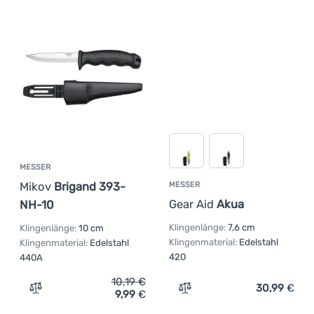
MESSER
Mikov
Brigand 393-
MESSER
Gear Aid
Akua
NH-10
Klingenlänge:
7,6 cm
Klingenlänge:
10 cm
Klingenmaterial:
Edelstahl
Klingenmaterial:
Edelstahl
420
440A
10,19
€
30,99
€
9,99
€
Zum Vergleich 'Messer Mikov Brigand 393-NH-10' hinzu
Zum Vergleich 'Messer Gea