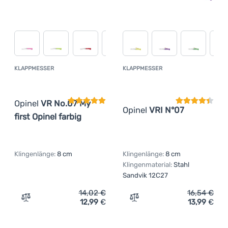
KLAPPMESSER
KLAPPMESSER
Kundenbewertung
Kundenbewer
Opinel
VR No.07 My
Opinel
VRI N°07
first Opinel farbig
Klingenlänge:
8 cm
Klingenlänge:
8 cm
Klingenmaterial:
Stahl
Sandvik 12C27
14,02
€
16,54
€
12,99
€
13,99
€
Zum Vergleich 'Klappmesser Opinel VR No.07 My first Opi
Zum Vergleich 'Klappmesse