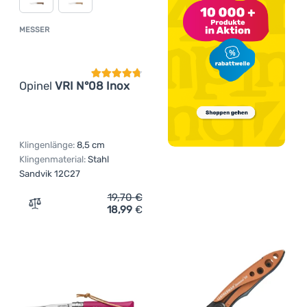
MESSER
Kundenbewertung
Opinel
VRI N°08 Inox
Klingenlänge:
8,5 cm
Klingenmaterial:
Stahl
Sandvik 12C27
19,70
€
18,99
€
Zum Vergleich 'Messer Opinel VRI N°08 Inox' hinzufügen