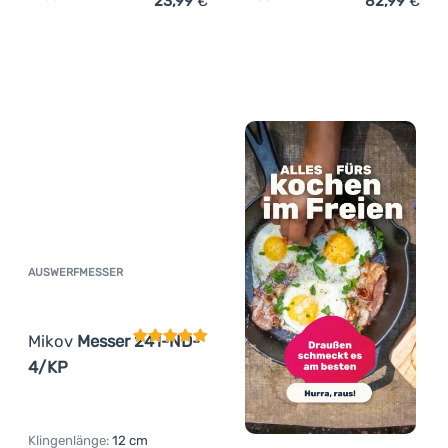
23,99
€
82,99
€
Zum Vergleich 'Messer Mikov Messer 386-NH-4' hinzufü
Zum Vergleich 'Taschenm
AUSWERFMESSER
Kundenbewertung
Mikov
Messer 241-ND-
4/KP
Klingenlänge:
12 cm