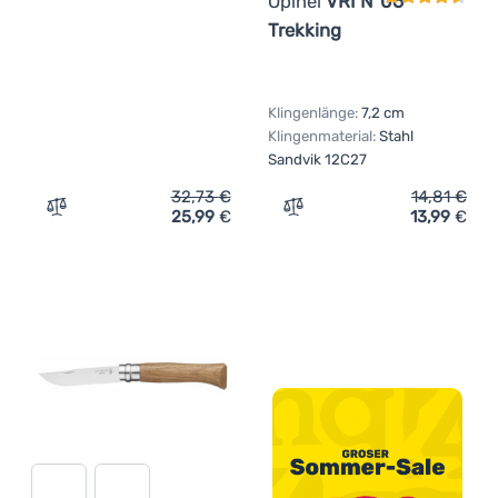
Opinel
VRI N°06
Trekking
Klingenlänge:
7,2 cm
Klingenmaterial:
Stahl
Sandvik 12C27
32,73
€
14,81
€
25,99
€
13,99
€
Zum Vergleich 'Taschenmesser Gerber LST Folding' hinz
Zum Vergleich 'Messer Opi