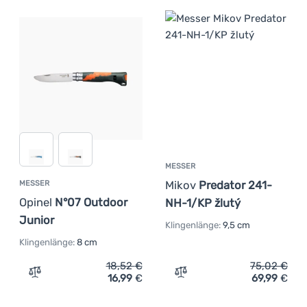
MESSER
Mikov
Predator 241-
MESSER
Opinel
N°07 Outdoor
NH-1/KP žlutý
Junior
Klingenlänge:
9,5 cm
Klingenlänge:
8 cm
18,52
€
75,02
€
16,99
€
69,99
€
Zum Vergleich 'Messer Opinel N°07 Outdoor Junior' hin
Zum Vergleich 'Messer Mi