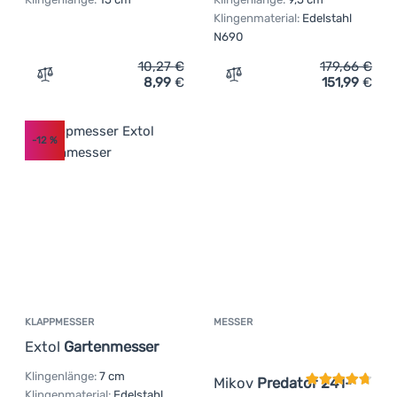
Klingenmaterial:
Edelstahl
N690
10,27
€
179,66
€
8,99
€
151,99
€
Zum Vergleich 'Messer Extol Premium 275/150 mm' hinz
Zum Vergleich 'Messer Mi
-12
%
KLAPPMESSER
MESSER
Kundenbewer
Extol
Gartenmesser
Klingenlänge:
7 cm
Mikov
Predator 241-
Klingenmaterial:
Edelstahl