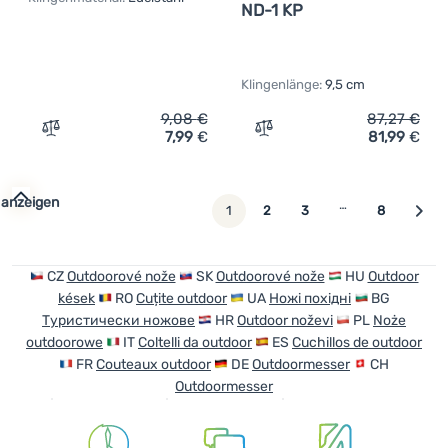
ND-1 KP
Klingenlänge:
9,5 cm
9,08
€
87,27
€
7,99
€
81,99
€
Zum Vergleich 'Klappmesser Extol Gartenmesser' hinzuf
Zum Vergleich 'Messer Mi
 anzeigen
…
weiter
1
2
3
8
CZ
Outdoorové nože
SK
Outdoorové nože
HU
Outdoor
kések
RO
Cuțite outdoor
UA
Ножі похідні
BG
Туристически ножове
HR
Outdoor noževi
PL
Noże
outdoorowe
IT
Coltelli da outdoor
ES
Cuchillos de outdoor
FR
Couteaux outdoor
DE
Outdoormesser
CH
Outdoormesser