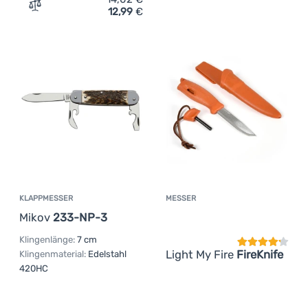
12,99
€
Zum Vergleich 'Klappmesser Opinel VR No.07 My first Opi
KLAPPMESSER
MESSER
Kundenbewer
Mikov
233-NP-3
Klingenlänge:
7 cm
Light My Fire
FireKnife
Klingenmaterial:
Edelstahl
420HC