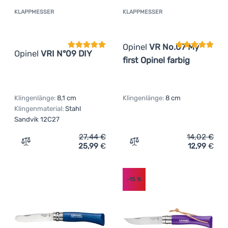
KLAPPMESSER
KLAPPMESSER
Kundenbewertung
Kundenbewer
Opinel
VR No.07 My
Opinel
VRI N°09 DIY
first Opinel farbig
Klingenlänge:
8,1 cm
Klingenlänge:
8 cm
Klingenmaterial:
Stahl
Sandvik 12C27
27,44
€
14,02
€
25,99
€
12,99
€
Zum Vergleich 'Klappmesser Opinel VRI N°09 DIY' hinzu
Zum Vergleich 'Klappmesse
-15
%