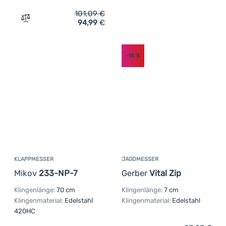
101,09
€
94,99
€
Zum Vergleich 'Auswerfmesser Mikov Messer 241-ND-4/
-18
%
KLAPPMESSER
JAGDMESSER
Mikov
233-NP-7
Gerber
Vital Zip
Klingenlänge:
70 cm
Klingenlänge:
7 cm
Klingenmaterial:
Edelstahl
Klingenmaterial:
Edelstahl
420HC