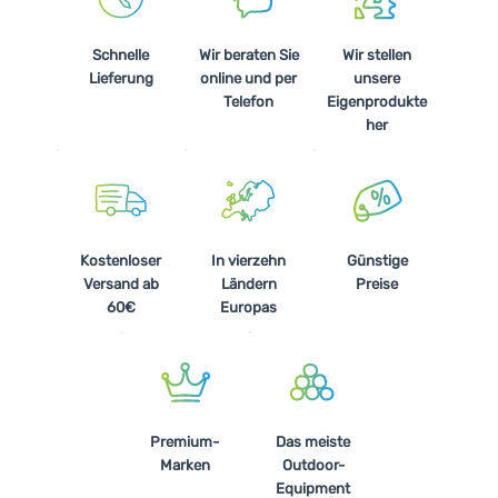
Schnelle
Wir beraten Sie
Wir stellen
Lieferung
online und per
unsere
Telefon
Eigenprodukte
her
Kostenloser
In vierzehn
Günstige
Versand ab
Ländern
Preise
60€
Europas
Premium-
Das meiste
Marken
Outdoor-
Equipment