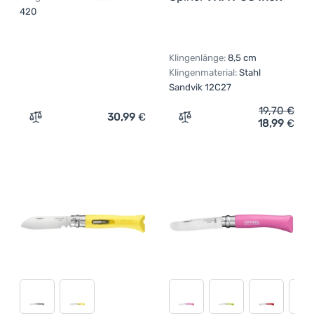
420
Klingenlänge:
8,5 cm
Klingenmaterial:
Stahl
Sandvik 12C27
19,70
€
30,99
€
18,99
€
Zum Vergleich 'Messer Gear Aid Akua' hinzufügen
Zum Vergleich 'Messer Opi