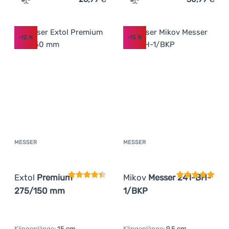
Zum Vergleich 'Klappmesser Main Knives American Line 
Zum Vergleich 'Messer Gea
-12
%
-15
%
MESSER
MESSER
Kundenbewertung
Kundenbewer
Extol
Premium
Mikov
Messer 241-BH-
275/150 mm
1/BKP
Klingenlänge:
15 cm
Klingenlänge:
9,5 cm