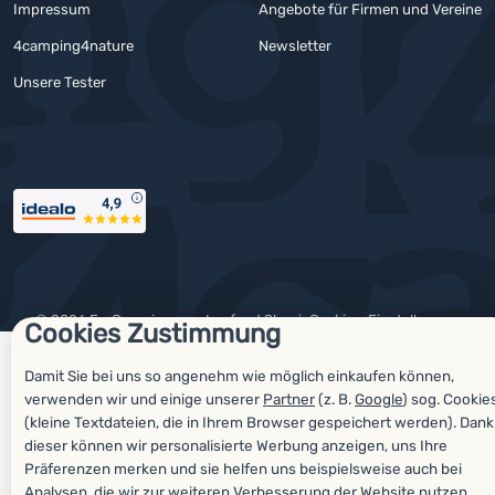
Impressum
Angebote für Firmen und Vereine
4camping4nature
Newsletter
Unsere Tester
Auszeichnungen
© 2026 ForCamping s.r.o.
laufend
Shopio
Cookies-Einstellungen
Cookies Zustimmung
Damit Sie bei uns so angenehm wie möglich einkaufen können,
verwenden wir und einige unserer
Partner
(z. B.
Google
) sog. Cookie
(kleine Textdateien, die in Ihrem Browser gespeichert werden). Dank
dieser können wir personalisierte Werbung anzeigen, uns Ihre
Präferenzen merken und sie helfen uns beispielsweise auch bei
Analysen, die wir zur weiteren Verbesserung der Website nutzen.