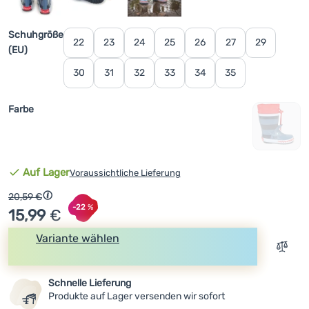
Anmelden /
Registrieren
Variante wählen
Schuhgröße
22
23
24
25
26
27
29
(EU)
30
31
32
33
34
35
Farbe
Verfügbarkeit
Auf Lager
Voraussichtliche Lieferung
Ursprünglicher Preis
20,59
€
Rabatt berechnet vom niedrigsten Preis 30 Tage vor der V
Rabatt
-22
%
15,99
€
Variante wählen
Zum V
In den Warenkorb
Schnelle Lieferung
Produkte auf Lager versenden wir sofort