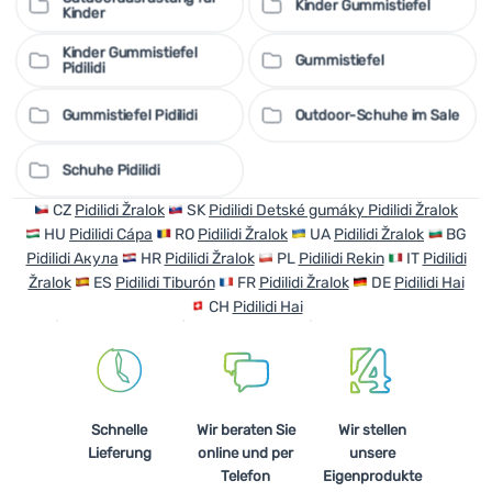
Kinder Gummistiefel
Kinder
Kinder Gummistiefel
Gummistiefel
Pidilidi
Gummistiefel Pidilidi
Outdoor-Schuhe im Sale
Schuhe Pidilidi
CZ
Pidilidi Žralok
SK
Pidilidi Detské gumáky Pidilidi Žralok
HU
Pidilidi Cápa
RO
Pidilidi Žralok
UA
Pidilidi Žralok
BG
Pidilidi Акула
HR
Pidilidi Žralok
PL
Pidilidi Rekin
IT
Pidilidi
Žralok
ES
Pidilidi Tiburón
FR
Pidilidi Žralok
DE
Pidilidi Hai
CH
Pidilidi Hai
Schnelle
Wir beraten Sie
Wir stellen
Lieferung
online und per
unsere
Telefon
Eigenprodukte