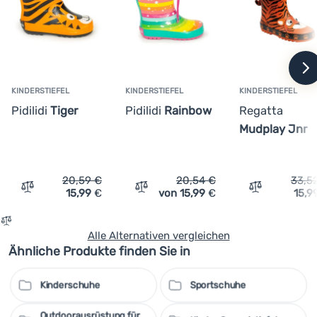
Schlamm zu schützen
herausnehmbare Einlegesohle erleichtert die Pflege und
erhöht die Praktikabilität bei der Verwendung
rutschfeste Sohle mit hohem Profil
w
KINDERSTIEFEL
KINDERSTIEFEL
KINDERSTIEFEL
Pidilidi
Tiger
Pidilidi
Rainbow
Regatta
Mudplay Jnr
20,59
€
20,54
€
33,5
15,99
€
von 15,99
€
15,9
Vergleichen
Vergleichen
Vergleichen
Alle Alternativen vergleichen
Ähnliche Produkte finden Sie in
Kinderschuhe
Sportschuhe
Outdoorausrüstung für