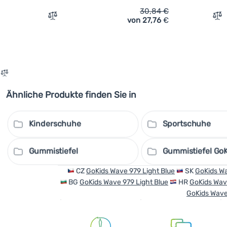
30,84
€
von 27,76
€
Vergleichen
Ve
Ähnliche Produkte finden Sie in
Kinderschuhe
Sportschuhe
Gummistiefel
Gummistiefel Go
CZ
GoKids Wave 979 Light Blue
SK
GoKids Wa
BG
GoKids Wave 979 Light Blue
HR
GoKids Wav
GoKids Wave