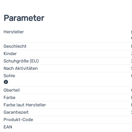
Parameter
Hersteller
Geschlecht
Kinder
Schuhgröße (EU)
Nach Aktivitäten
Sohle
Eine Sohle, die den Aufprall des Fußes dämpft.
Oberteil
Farbe
Farbe laut Hersteller
Garantiezeit
Produkt-Code
EAN