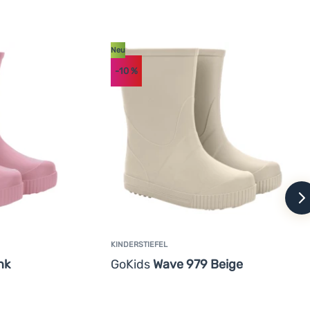
Neu
-10
%
w
KINDERSTIEFEL
nk
GoKids
Wave 979 Beige