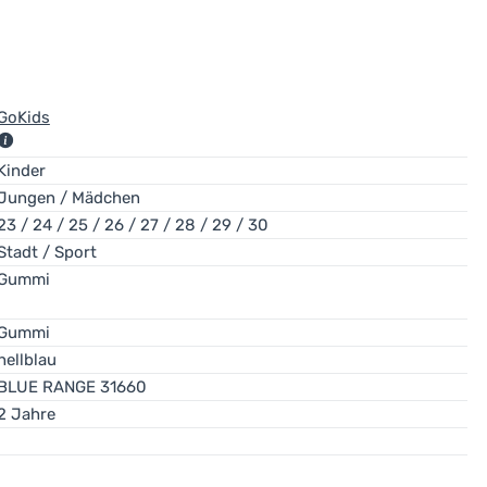
GoKids
LMG SPÓŁKA Z OGRANICZONĄ ODPOWIE
Kinder
Waryńskiego 32-36, 86-300 Grudziądz
Jungen / Mädchen
biuro@lemigo.com.pl
23 / 24 / 25 / 26 / 27 / 28 / 29 / 30
https://lemigo.pl/wp/
Stadt / Sport
Gummi
Gummi
hellblau
BLUE RANGE 31660
2 Jahre