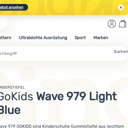
ebot ansehen
Benut
Wa
N.
Entdecken
Anmelden
War
ettern
Ultraleichte Ausrüstung
Sport
Marken
ebot ansehen
che
Suchen
INDERSTIEFEL
GoKids
Wave 979 Light
Blue
ave 979 GOKIDS sind Kinderschuhe Gummistiefel aus leichtem