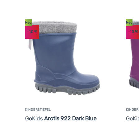
Neu
Neu
-10
%
-10
%
KINDERSTIEFEL
KINDER
GoKids
Arctis 922 Dark Blue
GoKi