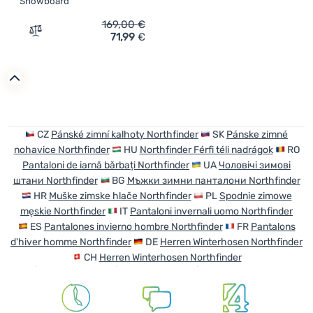
Snowboard
Anmelden /
169,00
€
Registrieren
71,99
€
Zum Vergleich 'Herren-Skihose Northfinder Balasz' hinz
CZ
Pánské zimní kalhoty Northfinder
SK
Pánske zimné
nohavice Northfinder
HU
Northfinder Férfi téli nadrágok
RO
Pantaloni de iarnă bărbați Northfinder
UA
Чоловічі зимові
штани Northfinder
BG
Мъжки зимни панталони Northfinder
HR
Muške zimske hlače Northfinder
PL
Spodnie zimowe
męskie Northfinder
IT
Pantaloni invernali uomo Northfinder
ES
Pantalones invierno hombre Northfinder
FR
Pantalons
d'hiver homme Northfinder
DE
Herren Winterhosen Northfinder
CH
Herren Winterhosen Northfinder