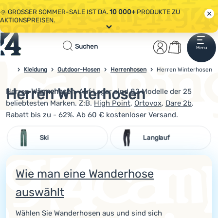
🌞 GROSSER SOMMER-SALE IST DA.
10 000+
PRODUKTE ZU
AKTIONSPREISEN.
Alle Aktionen
Startseite
Benutzerber
Warenkor
🤫 - 10 % AUF AUSGEWÄHLTE CAMPING- & WANDERAUSRÜSTUNG.
Suchen
Menu
Anmelden
Warenkorb
CODE
OUT10
NUTZEN.
Sale
Kleidung
Outdoor-Hosen
Herrenhosen
4camping.at
Herren Winterhosen
🌞 GROSSER SOMMER-SALE IST DA.
10 000+
PRODUKTE ZU
AKTIONSPREISEN.
Herren Winterhosen
Herren
Wärmehosen
. Auf Lager sind 82 Modelle der 25
Kleidung
beliebtesten Marken. Z:B.
High Point
,
Ortovox
,
Dare 2b
.
Schuhe
Rabatt bis zu - 62%. Ab 60 € kostenloser Versand.
Rucksäcke
Ski
Langlauf
Schlafsäcke
Isomatten
Wie man eine Wanderhose
auswählt
Zelte
Ausrüstung
Wählen Sie Wanderhosen aus und sind sich