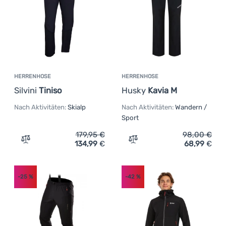
HERRENHOSE
HERRENHOSE
Silvini
Tiniso
Husky
Kavia M
Nach Aktivitäten:
Skialp
Nach Aktivitäten:
Wandern /
Sport
179,95
€
98,00
€
134,99
€
68,99
€
Zum Vergleich 'Herrenhose Silvini Tiniso' hinzufügen
Zum Vergleich 'Herrenhos
-25
%
-42
%