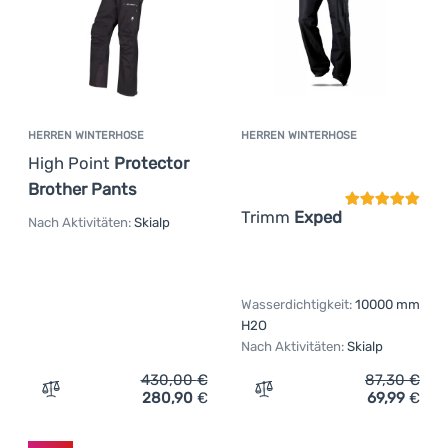
HERREN WINTERHOSE
HERREN WINTERHOSE
Kundenbewer
High Point
Protector
Brother Pants
Trimm
Exped
Nach Aktivitäten:
Skialp
Wasserdichtigkeit:
10000 mm
H2O
Nach Aktivitäten:
Skialp
430,00
€
87,30
€
280,90
€
69,99
€
Zum Vergleich 'Herren Winterhose High Point Protector 
Zum Vergleich 'Herren Wi