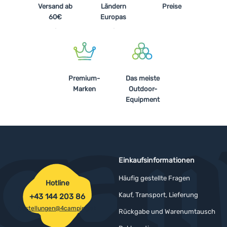
Versand ab
Ländern
Preise
60€
Europas
Premium-
Das meiste
Marken
Outdoor-
Equipment
Einkaufsinformationen
Häufig gestellte Fragen
Hotline
Kauf, Transport, Lieferung
+43 144 203 86
bestellungen@4camping.at
Rückgabe und Warenumtausch