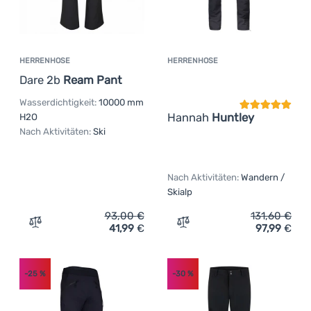
HERRENHOSE
HERRENHOSE
Kundenbewer
Dare 2b
Ream Pant
Wasserdichtigkeit:
10000 mm
Hannah
Huntley
H2O
Nach Aktivitäten:
Ski
Nach Aktivitäten:
Wandern /
Skialp
93,00
€
131,60
€
41,99
€
97,99
€
Zum Vergleich 'Herrenhose Dare 2b Ream Pant' hinzufü
Zum Vergleich 'Herrenhos
-25
%
-30
%