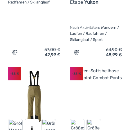
Etape
Yukon
Radfahren / Skilanglauf
Nach Aktivitäten:
Wandern /
Laufen / Radfahren /
Skilanglauf / Sport
57,00
€
64,90
€
42,99
€
48,99
€
Zum Vergleich 'Herrenhose Axon Storm pas' hinzufügen
Zum Vergleich 'Herrenhos
-55
%
-35
%