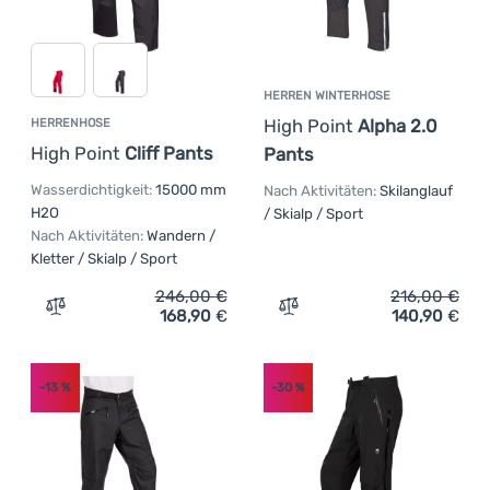
HERREN WINTERHOSE
High Point
Alpha 2.0
HERRENHOSE
High Point
Cliff Pants
Pants
Wasserdichtigkeit:
15000 mm
Nach Aktivitäten:
Skilanglauf
H2O
/ Skialp / Sport
Nach Aktivitäten:
Wandern /
Kletter / Skialp / Sport
246,00
€
216,00
€
168,90
€
140,90
€
Zum Vergleich 'Herrenhose High Point Cliff Pants' hinz
Zum Vergleich 'Herren Win
-13
%
-30
%