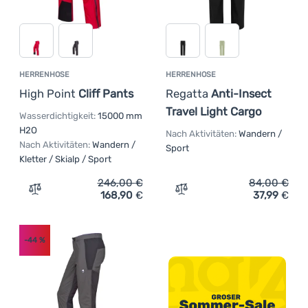
(
2
)
Cordura
(
2
)
Progress
(
2
)
Lycra
(
3
)
Regatta
(
2
)
Recyceltes Nylon
(
1
)
Salewa
(
1
)
Bambus
HERRENHOSE
HERRENHOSE
(
2
)
Silvini
(
1
)
Baumwolle
High Point
Cliff Pants
Regatta
Anti-Insect
(
3
)
The North Face
Travel Light Cargo
(
1
)
BlockVent
Wasserdichtigkeit:
15000 mm
(
5
)
Trimm
H2O
(
1
)
G-1000® Eco
Nach Aktivitäten:
Wandern /
Nach Aktivitäten:
Wandern /
Sport
(
1
)
Kevlar
Kletter / Skialp / Sport
246,00
€
84,00
€
168,90
€
37,99
€
Zum Vergleich 'Herrenhose High Point Cliff Pants' hinz
Zum Vergleich 'Herrenhose
-44
%