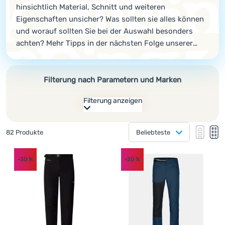
hinsichtlich Material, Schnitt und weiteren
Kochen
Eigenschaften unsicher? Was sollten sie alles können
und worauf sollten Sie bei der Auswahl besonders
Klettern
achten? Mehr Tipps in der nächsten Folge unserer
Ultraleichte
Serie „Wie man auswählt“.
Ausrüstung
Filterung nach Parametern und Marken
Sport
Filterung anzeigen
Marken
Wie anzeigen
Club
Gefundene Produkte
82 Produkte
Beliebteste
eXtra
eine Kolonne
Hersteller
eine K
zw
Produkte
zwei Kolonnen
Beratung
(
12
)
High Point
Größe
-30
%
-20
%
(
6
)
Dare 2b
Kontakte
Kleidungsmaterial
XS
S
M
M-L
L
Günstigste
(
6
)
Ortovox
(
29
)
Polyester
Nach Typ
Über
Teuerste
(
5
)
Hannah
L-XL
XL
XL-XXL
XXL
XXXL
(
24
)
uns
Elastan
(
35
)
Wasserdicht/Membranen
Überwiegende Farbe
Mehr anzeigen
Leichteste
(
20
)
100% Polyester
(
18
)
Softshell
Wasserdichtigkeit