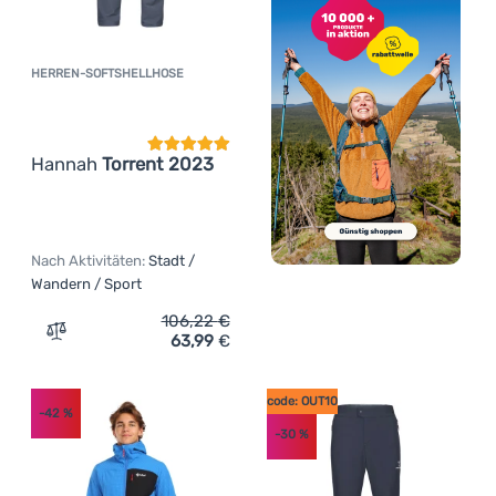
HERREN-SOFTSHELLHOSE
Kundenbewertung
Hannah
Torrent 2023
Nach Aktivitäten:
Stadt /
Wandern / Sport
106,22
€
63,99
€
Zum Vergleich 'Herren-Softshellhose Hannah Torrent 20
code: OUT10
-42
%
-30
%