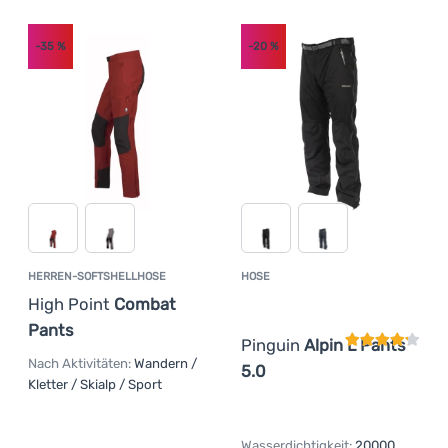
-35
%
-20
%
HERREN-SOFTSHELLHOSE
HOSE
Kundenbewer
High Point
Combat
Pants
Pinguin
Alpin L Pants
Nach Aktivitäten:
Wandern /
5.0
Kletter / Skialp / Sport
Wasserdichtigkeit:
20000