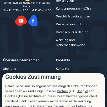
Reklamation
Wir beraten Sie gerne von Montag bis
Freitag
Kundenprogramm eXtra
Mo - Fr: 7:30 - 12:30 und 13:00 - 16:00
Geschäftsbedingungen
Reklamationsordnung
YouTube
Facebook
Datenschutzerklärung
Wartung und
Sicherheitshinweise
Über das Unternehmen
Kontakte
Über uns
Kontakte
Cookies Zustimmung
Impressum
Angebote für Firmen und Vereine
4camping4nature
Newsletter
Damit Sie bei uns so angenehm wie möglich einkaufen können,
verwenden wir und einige unserer
Partner
(z. B.
Google
) sog.
Unsere Tester
Cookies (kleine Textdateien, die in Ihrem Browser gespeichert
werden). Dank dieser können wir personalisierte Werbung
anzeigen, uns Ihre Präferenzen merken und sie helfen uns