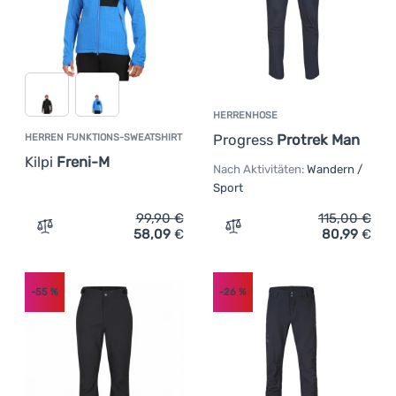
HERRENHOSE
Progress
Protrek Man
HERREN FUNKTIONS-SWEATSHIRT
Kilpi
Freni-M
Nach Aktivitäten:
Wandern /
Sport
99,90
€
115,00
€
58,09
€
80,99
€
Zum Vergleich 'Herren Funktions-Sweatshirt Kilpi Freni
Zum Vergleich 'Herrenhos
-55
%
-26
%