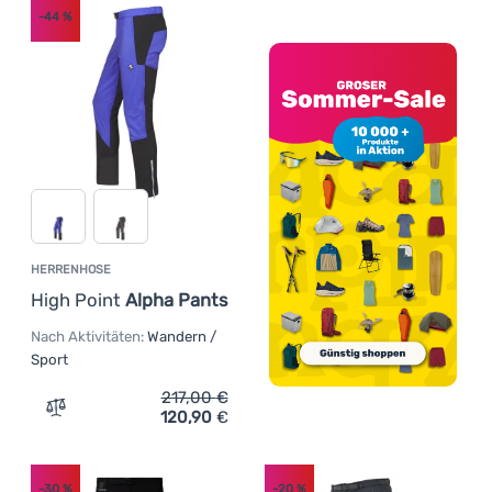
-44
%
HERRENHOSE
High Point
Alpha Pants
Nach Aktivitäten:
Wandern /
Sport
217,00
€
120,90
€
Zum Vergleich 'Herrenhose High Point Alpha Pants' hin
-30
%
-20
%