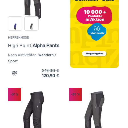
HERRENHOSE
High Point
Alpha Pants
Nach Aktivitäten:
Wandern /
Sport
217,00
€
120,90
€
Zum Vergleich 'Herrenhose High Point Alpha Pants' hin
-31
%
-35
%