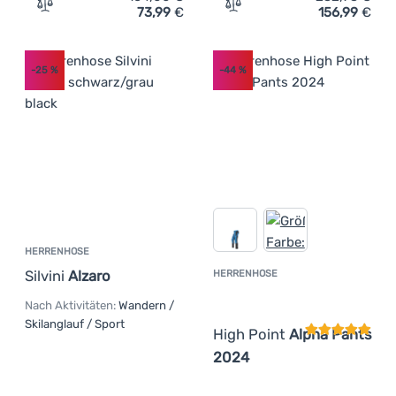
73,99
€
156,99
€
Zum Vergleich 'Herrenhose Dare 2b Baseplate II Pant' h
Zum Vergleich 'Herrenhose
-25
%
-44
%
HERRENHOSE
Silvini
Alzaro
HERRENHOSE
Kundenbewer
Nach Aktivitäten:
Wandern /
Skilanglauf / Sport
High Point
Alpha Pants
2024