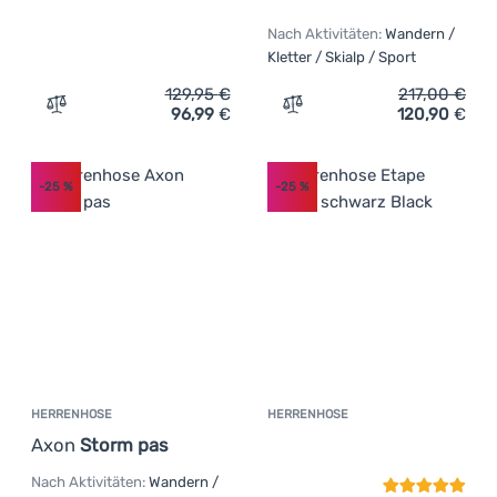
Nach Aktivitäten:
Wandern /
Kletter / Skialp / Sport
129,95
€
217,00
€
96,99
€
120,90
€
Zum Vergleich 'Herrenhose Silvini Alzaro' hinzufügen
Zum Vergleich 'Herrenhos
-25
%
-25
%
HERRENHOSE
HERRENHOSE
Kundenbewer
Axon
Storm pas
Nach Aktivitäten:
Wandern /