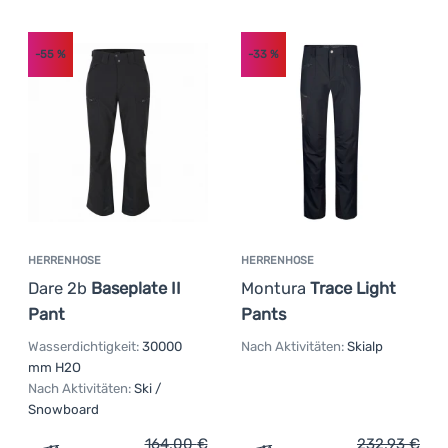
-55
%
-33
%
HERRENHOSE
HERRENHOSE
Dare 2b
Baseplate II
Montura
Trace Light
Pant
Pants
Wasserdichtigkeit:
30000
Nach Aktivitäten:
Skialp
mm H2O
Nach Aktivitäten:
Ski /
Snowboard
164,00
€
232,93
€