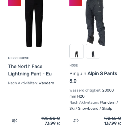
HERRENHOSE
The North Face
HOSE
Pinguin
Alpin S Pants
Lightning Pant - Eu
5.0
Nach Aktivitäten:
Wandern
Wasserdichtigkeit:
20000
mm H2O
Nach Aktivitäten:
Wandern /
Ski / Snowboard / Skialp
105,00
€
172,65
€
73,99
€
137,99
€
Zum Vergleich 'Herrenhose The North Face Lightning Pan
Zum Vergleich 'Hose Pingu