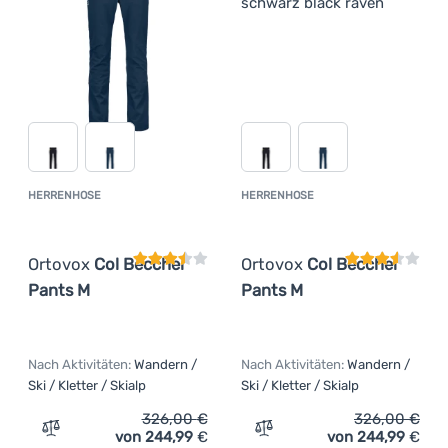
HERRENHOSE
HERRENHOSE
Kundenbewertung
Kundenbewer
Ortovox
Col Becchei
Ortovox
Col Becchei
Pants M
Pants M
Nach Aktivitäten:
Wandern /
Nach Aktivitäten:
Wandern /
Ski / Kletter / Skialp
Ski / Kletter / Skialp
326,00
€
326,00
€
von 244,99
€
von 244,99
€
Zum Vergleich 'Herrenhose Ortovox Col Becchei Pants M
Zum Vergleich 'Herrenhos