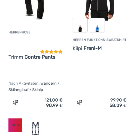
HERRENHOSE
Kundenbewertung
HERREN FUNKTIONS-SWEATSHIRT
Kilpi
Freni-M
Trimm
Contre Pants
Nach Aktivitäten:
Wandern /
Skilanglauf / Skialp
121,00
€
99,90
€
90,99
€
58,09
€
Zum Vergleich 'Herrenhose Trimm Contre Pants' hinzuf
Zum Vergleich 'Herren Fun
-30
%