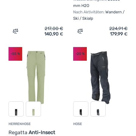
mm H2O
Nach Aktivitäten:
Wandern /
Ski / Skialp
217,00
€
224,91
€
140,90
€
179,99
€
Zum Vergleich 'Herren-Softshellhose High Point Combat
Zum Vergleich 'Hose Pingu
-55
%
-20
%
HERRENHOSE
HOSE
Kundenbewer
Regatta
Anti-Insect