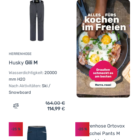
HERRENHOSE
Husky
Gili M
Wasserdichtigkeit:
20000
mm H2O
Nach Aktivitäten:
Ski /
Snowboard
164,00
€
114,99
€
Zum Vergleich 'Herrenhose Husky Gili M' hinzufügen
-25
%
-25
%