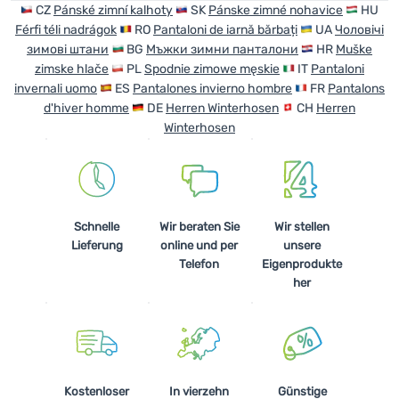
CZ
Pánské zimní kalhoty
SK
Pánske zimné nohavice
HU
Férfi téli nadrágok
RO
Pantaloni de iarnă bărbați
UA
Чоловічі
зимові штани
BG
Мъжки зимни панталони
HR
Muške
zimske hlače
PL
Spodnie zimowe męskie
IT
Pantaloni
invernali uomo
ES
Pantalones invierno hombre
FR
Pantalons
d'hiver homme
DE
Herren Winterhosen
CH
Herren
Winterhosen
Schnelle
Wir beraten Sie
Wir stellen
Lieferung
online und per
unsere
Telefon
Eigenprodukte
her
Kostenloser
In vierzehn
Günstige