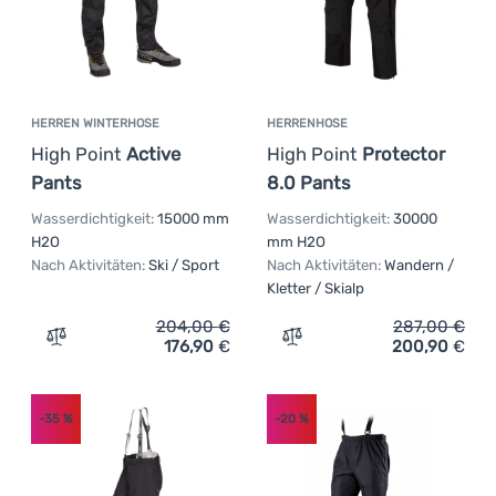
HERREN WINTERHOSE
HERRENHOSE
High Point
Active
High Point
Protector
Pants
8.0 Pants
Wasserdichtigkeit:
15000 mm
Wasserdichtigkeit:
30000
H2O
mm H2O
Nach Aktivitäten:
Ski / Sport
Nach Aktivitäten:
Wandern /
Kletter / Skialp
204,00
€
287,00
€
176,90
€
200,90
€
Zum Vergleich 'Herren Winterhose High Point Active Pan
Zum Vergleich 'Herrenhose
-35
%
-20
%