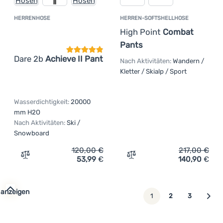
HERRENHOSE
HERREN-SOFTSHELLHOSE
Kundenbewertung
High Point
Combat
Pants
Dare 2b
Achieve II Pant
Nach Aktivitäten:
Wandern /
Kletter / Skialp / Sport
Wasserdichtigkeit:
20000
mm H2O
Nach Aktivitäten:
Ski /
Snowboard
120,00
€
217,00
€
53,99
€
140,90
€
Zum Vergleich 'Herrenhose Dare 2b Achieve II Pant' hin
Zum Vergleich 'Herren-So
 anzeigen
weiter
1
2
3