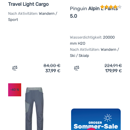
Travel Light Cargo
Pinguin
Alpin L Pants
Nach Aktivitäten:
Wandern /
5.0
Sport
Wasserdichtigkeit:
20000
mm H2O
Nach Aktivitäten:
Wandern /
Ski / Skialp
84,00
€
224,91
€
37,99
€
179,99
€
Zum Vergleich 'Herrenhose Regatta Anti-Insect Travel L
Zum Vergleich 'Hose Pingu
-40
%