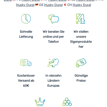
Husky Dural
DE
Husky Dural
CH
Husky Dural
Schnelle
Wir beraten Sie
Wir stellen
Lieferung
online und per
unsere
Telefon
Eigenprodukte
her
Kostenloser
In vierzehn
Günstige
Versand ab
Ländern
Preise
60€
Europas