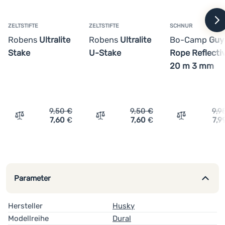
Anmelden /
Registrieren
w
ZELTSTIFTE
ZELTSTIFTE
SCHNUR
Robens
Ultralite
Robens
Ultralite
Bo-Camp
Guy
Stake
U-Stake
Rope Reflecti
20 m 3 mm
9,50
€
9,50
€
9,9
7,60
€
7,60
€
7,9
Vergleichen
Vergleichen
Vergleichen
Parameter
Hersteller
Husky
Modellreihe
Dural