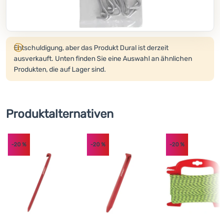
Kochen
Klettern
Produkt wird nicht mehr verkauft.
Entschuldigung, aber das Produkt Dural ist derzeit
Ultraleichte
ausverkauft. Unten finden Sie eine Auswahl an ähnlichen
Ausrüstung
Produkten, die auf Lager sind.
Sport
Marken
Produktalternativen
Club
eXtra
-20
%
-20
%
-20
%
Beratung
Kontakte
Über
uns