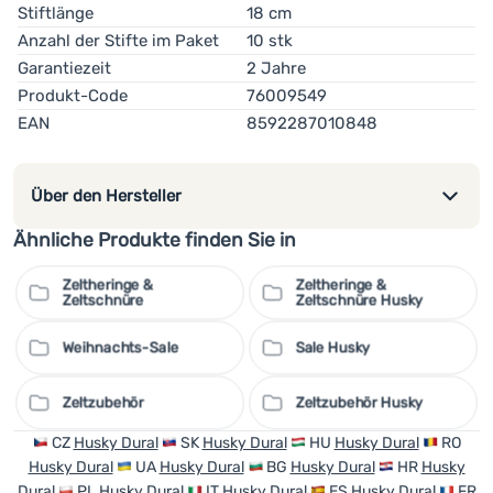
Stiftlänge
18 cm
Anzahl der Stifte im Paket
10 stk
Garantiezeit
2 Jahre
Produkt-Code
76009549
EAN
8592287010848
Über den Hersteller
Ähnliche Produkte finden Sie in
Zeltheringe &
Zeltheringe &
Zeltschnüre
Zeltschnüre Husky
Weihnachts-Sale
Sale Husky
Zeltzubehör
Zeltzubehör Husky
CZ
Husky Dural
SK
Husky Dural
HU
Husky Dural
RO
Husky Dural
UA
Husky Dural
BG
Husky Dural
HR
Husky
Dural
PL
Husky Dural
IT
Husky Dural
ES
Husky Dural
FR