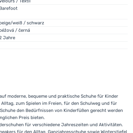
Velours / Textil
Barefoot
eeignet für die meisten Menschen
ohne besondere Anforderunge
beige/weiß / schwarz
e Passform wünschen, aber auch Unterstützung und Dämpfung be
béžová / černá
die Fußmuskulatur stärken und den Untergrund unter den Füßen 
2 Jahre
h auf moderne, bequeme und praktische Schuhe für Kinder
n Alltag, zum Spielen im Freien, für den Schulweg und für
ie Schuhe den Bedürfnissen von Kinderfüßen gerecht werden
nglichen Preis bieten.
derschuhen für verschiedene Jahreszeiten und Aktivitäten.
akers für den Alltag, Ganzjahresschuhe sowie Winterstiefel