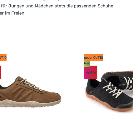
ern für Jungen und Mädchen stets die passenden Schuhe
er im Freien.
UT10
code: OUT10
Neu
-24
%