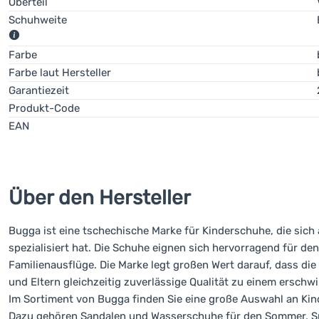
Eine Sohle, die den Aufprall des Fußes dämpft.
Oberteil
Schuhweite
Standard
–
vielseitige Wahl für Alltag, Sport und Wandern. G
Farbe
Wide
– geeignet für Personen, die Komfort und eine breiter
Farbe laut Hersteller
Barefoot
– für alle, die
maximale Bewegungsfreiheit
möchten, 
Garantiezeit
Produkt-Code
EAN
Über den Hersteller
Bugga ist eine tschechische Marke für Kinderschuhe, die sic
spezialisiert hat. Die Schuhe eignen sich hervorragend für de
Familienausflüge. Die Marke legt großen Wert darauf, dass d
und Eltern gleichzeitig zuverlässige Qualität zu einem erschwi
Im Sortiment von Bugga finden Sie eine große Auswahl an Kin
Dazu gehören Sandalen und Wasserschuhe für den Sommer, Sne