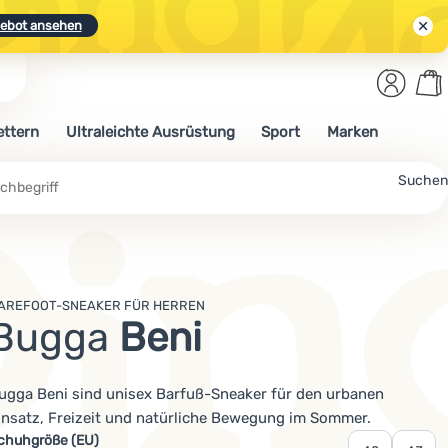
ebot ansehen
Benut
Wa
N.
Entdecken
Anmelden
War
ettern
Ultraleichte Ausrüstung
Sport
Marken
ebot ansehen
che
Suchen
AREFOOT-SNEAKER FÜR HERREN
Bugga
Beni
ugga Beni sind unisex Barfuß-Sneaker für den urbanen
insatz, Freizeit und natürliche Bewegung im Sommer.
ariante wählen
chuhgröße (EU)