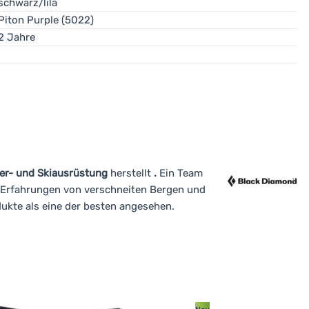
infache Klettergurte. Bei Mehrseillängenrouten sind hingegen hö
schwarz/lila
Piton Purple (5022)
2 Jahre
ter- und
Skiausrüstung
herstellt
.
Ein Team
n Erfahrungen von verschneiten Bergen und
dukte als eine der besten angesehen.