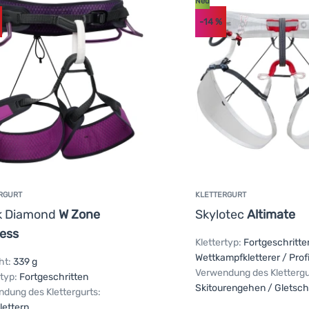
Neu
-14
%
RGURT
KLETTERGURT
k Diamond
W Zone
Skylotec
Altimate
ess
Klettertyp:
Fortgeschritte
Wettkampfkletterer / Prof
ht:
339 g
Verwendung des Klettergu
rtyp:
Fortgeschritten
Skitourengehen / Gletsch
dung des Klettergurts:
lettern