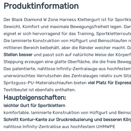
Produktinformation
Der Black Diamond W Zone Harness Klettergurt ist für Sportkle
Gewicht, Komfort und maximale Bewegungsfreiheit legen. Dan
eignet er sich hervorragend für das Training, Sportkletterroute
Die laminierte Konstruktion von Hüftgurt und Beinschlaufen nu
mittleren Bereich beibehält, aber die Ränder weicher macht. D
Stellen besser
und passt sich auf natürliche Weise der Körper
Steppung erzeugen eine glatte Oberfläche, die die freie Beweg
Das patentierte, nahtlose Infinity-Zentralauge aus hochfestem
unerwünschtes Verrutschen des Zentralauges relativ zum Sitz
Spritzguss-PU-Materialschlaufen bieten
viel Platz für Expre
Textilbeutel ist ebenfalls enthalten.
Haupteigenschaften:
leichter Gurt für Sportklettern
komfortable, laminierte Konstruktion von Hüftgurt und Beins
Schnitt Kontur-Kante zur Druckreduzierung und besseren Kö
nahtlose Infinity-Zentralöse aus hochfestem UHMWPE