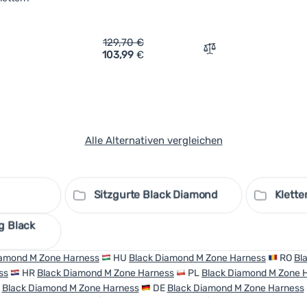
129,70
€
103,99
€
rgleichen
Vergleichen
Alle Alternativen vergleichen
Sitzgurte Black Diamond
Klette
g Black
iamond M Zone Harness
HU
Black Diamond M Zone Harness
RO
Bl
ss
HR
Black Diamond M Zone Harness
PL
Black Diamond M Zone 
R
Black Diamond M Zone Harness
DE
Black Diamond M Zone Harness