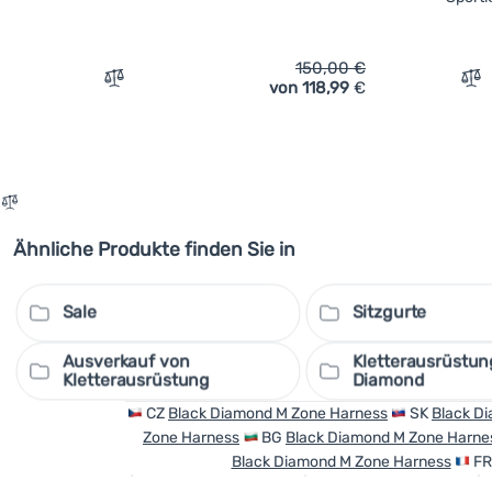
150,00
€
von 118,99
€
Vergleichen
Ve
Ähnliche Produkte finden Sie in
Sale
Sitzgurte
Ausverkauf von
Kletterausrüstun
Kletterausrüstung
Diamond
CZ
Black Diamond M Zone Harness
SK
Black D
Zone Harness
BG
Black Diamond M Zone Harne
Black Diamond M Zone Harness
F