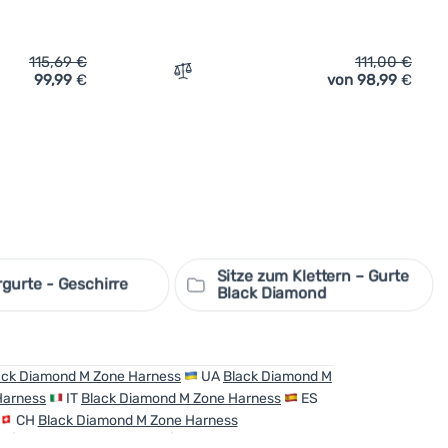
115,69
€
111,00
€
99,99
€
von 98,99
€
Vergleichen
Sitze zum Klettern – Gurte
rgurte - Geschirre
Black Diamond
ack Diamond M Zone Harness
UA
Black Diamond M
Harness
IT
Black Diamond M Zone Harness
ES
CH
Black Diamond M Zone Harness