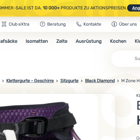
OMMER-SALE IST DA.
10 000+
PRODUKTE ZU AKTIONSPREISEN.
Ang
Club eXtra
Beratung
Kontakte
Über uns
AUSGEWÄHLTE CAMPING- & WANDERAUSRÜSTUNG.
CODE
OUT10
NUTZE
lafsäcke
Isomatten
Zelte
Ausrüstung
Kochen
Kl
OMMER-SALE IST DA.
10 000+
PRODUKTE ZU AKTIONSPREISEN.
Ang
Su
Klettergurte - Geschirre
Sitzgurte
Black Diamond
M Zone H
K
G