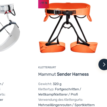
-11
%
w
KLETTERGURT
Mammut
Sender Harness
n /
Gewicht:
320 g
i
Klettertyp:
Fortgeschritten /
rts:
Wettkampfkletterer / Profi
er
Verwendung des Klettergurts:
Mehrseillängenrouten / Sportklettern