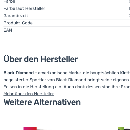
Für
Kletterwände und Sportklettern
eignen sich leichte und e
Farbe
Farbe laut Hersteller
Garantiezeit
Produkt-Code
EAN
Über den Hersteller
Black Diamond -
amerikanische Marke, die hauptsächlich
Klet
begeisterter Sportler von Black Diamond bringt seine eigene
Felsen in die Herstellung ein. Auch dank dessen sind ihre Pro
Mehr über den Hersteller
Weitere Alternativen