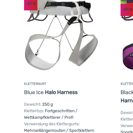
Neu
-21
%
-20
%
KLETTERGURT
KLETTE
Blue Ice
Halo Harness
Blac
Harn
Gewicht:
250 g
Klettertyp:
Fortgeschritten /
Gewic
Wettkampfkletterer / Profi
Klette
Verwendung des Klettergurts:
Verwen
Mehrseillängenrouten / Sportklettern
Sportk