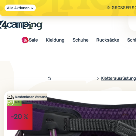
🌞 GROSSER S
Alle Aktionen
🤫 - 10 % AUF 
Sale
Kleidung
Schuhe
Rucksäcke
Sch
🌞 GROSSER S
4camping.at
Kletterausrüstung
Foto
Kostenloser Versand
Neu
-20
%