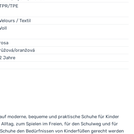
TPR/TPE
Velours / Textil
Voll
 denn sie bieten eine hervorragende Belüftung, der Fuß schwitz
rosa
 Zehen, mehr Stabilität und eignen sich auch für anspruchsvolle
růžová/oranžová
2 Jahre
h auf moderne, bequeme und praktische Schuhe für Kinder
n Alltag, zum Spielen im Freien, für den Schulweg und für
ie Schuhe den Bedürfnissen von Kinderfüßen gerecht werden