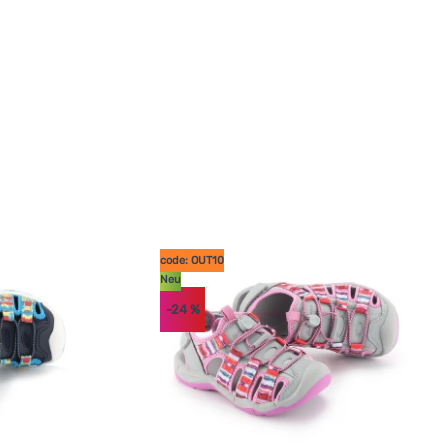
code: OUT10
Neu
-24
%