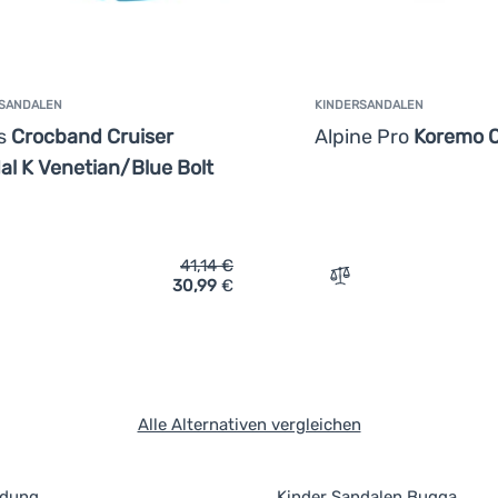
SANDALEN
KINDERSANDALEN
s
Crocband Cruiser
Alpine Pro
Koremo 
al K Venetian/Blue Bolt
41,14
€
30,99
€
rgleichen
Vergleichen
Alle Alternativen vergleichen
idung
Kinder Sandalen Bugga