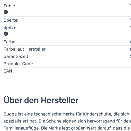
Sohle
Eine Sohle, die den Aufprall des Fußes dämpft.
Oberteil
Spitze
Sandalen mit
offener Schuhspitze
sind ideal für den Sommer -
Farbe
Sandalen mit
voller Schuhspitze
bieten besseren Schutz für die
Farbe laut Hersteller
Garantiezeit
Produkt-Code
EAN
Über den Hersteller
Bugga ist eine tschechische Marke für Kinderschuhe, die sic
spezialisiert hat. Die Schuhe eignen sich hervorragend für de
Familienausflüge. Die Marke legt großen Wert darauf, dass d