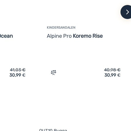
w
KINDERSANDALEN
Ocean
Alpine Pro
Koremo Rise
41,03
€
40,98
€
30,99
€
30,99
€
Vergleichen
OUT10 Bugga