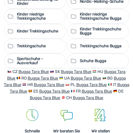
Nordic-Walking-Schuhe
Kinder
Kinder niedrige
Kinder niedrige
Trekkingschuhe
Trekkingschuhe Bugga
Kinder Trekkingschuhe
Kinder Trekkingschuhe
Bugga
Trekkingschuhe
Trekkingschuhe Bugga
Sportschuhe -
Schuhe Bugga
Ausverkauf
CZ
Bugga Tara Blue
SK
Bugga Tara Blue
HU
Bugga Tara
Blue
RO
Bugga Tara Blue
UA
Bugga Tara Blue
BG
Bugga
Tara Blue
HR
Bugga Tara Blue
PL
Bugga Tara Blue
IT
Bugga
Tara Blue
ES
Bugga Tara Blue
FR
Bugga Tara Blue
DE
Bugga Tara Blue
CH
Bugga Tara Blue
Schnelle
Wir beraten Sie
Wir stellen