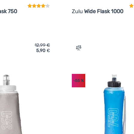
ask 750
Zulu
Wide Flask 1000
12,99
€
5,90
€
ich 'Wasser Faltflasche Zulu Soft Flask 750' hinzufügen
Zum Vergleich 'Wasser Fal
-55
%