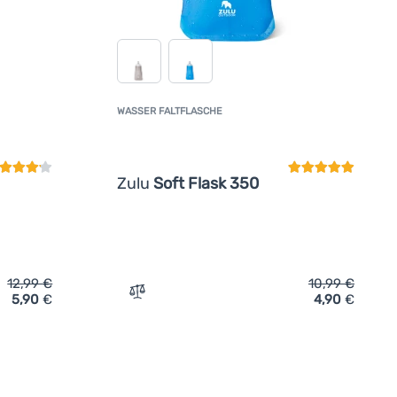
WASSER FALTFLASCHE
undenbewertung
Kundenbewertun
Zulu
Soft Flask 350
12,99
€
10,99
€
5,90
€
4,90
€
tflasche Zulu Soft Flask 750' hinzufügen
Zum Vergleich 'Wasser Faltflasche Zulu S