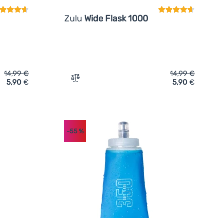
Zulu
Wide Flask 1000
14,99
€
14,99
€
5,90
€
5,90
€
tflasche Zulu Wide Flask 1000' hinzufügen
Zum Vergleich 'Wasser Faltflasche Zulu W
-55
%