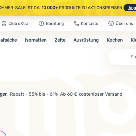
OMMER-SALE IST DA.
10 000+
PRODUKTE ZU AKTIONSPREISEN.
Ang
Club eXtra
Beratung
Kontakte
Über uns
AUSGEWÄHLTE CAMPING- & WANDERAUSRÜSTUNG.
CODE
OUT10
NUTZE
lafsäcke
Isomatten
Zelte
Ausrüstung
Kochen
Kl
OMMER-SALE IST DA.
10 000+
PRODUKTE ZU AKTIONSPREISEN.
Ang
Su
ager.
Rabatt - 55% bis - 61% Ab 60 € kostenloser Versand.
Marken