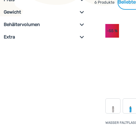
Gefundene
6 Produkte
Gewicht
Filterung anzeigen
Produkte
€
€
az
Behältervolumen
-55
%
g
g
az
Extra
ml
ml
Ausverkauf
(
6
)
az
WASSER FALTFLAS