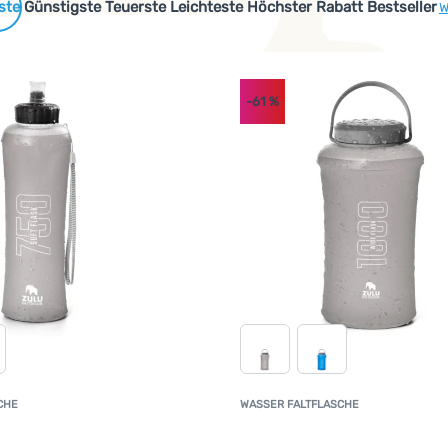
 Produkte
Günstigste
Teuerste
Leichteste
Höchster Rabatt
Bestseller
W
-61
%
CHE
WASSER FALTFLASCHE
Kundenbewertung
K