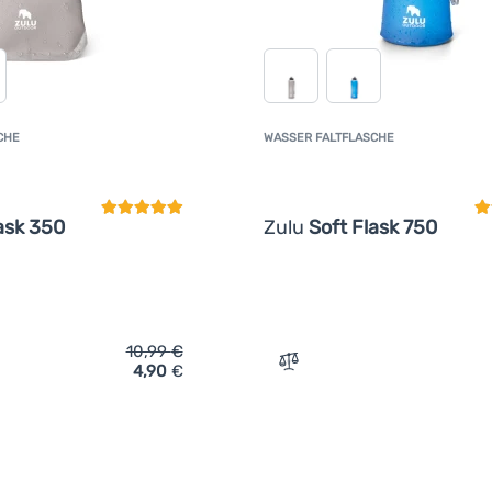
CHE
WASSER FALTFLASCHE
Kundenbewertung
K
ask 350
Zulu
Soft Flask 750
10,99
€
4,90
€
ich 'Wasser Faltflasche Zulu Soft Flask 350' hinzufügen
Zum Vergleich 'Wasser Fal