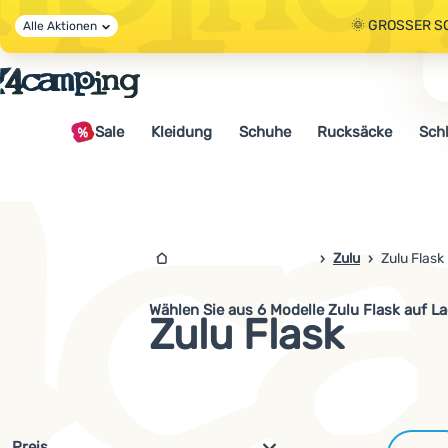
🌞 GROSSER S
Alle Aktionen
🤫 - 10 % AUF 
Sale
Kleidung
Schuhe
Rucksäcke
Sch
🌞 GROSSER S
4camping.at
Zulu
Zulu Flask
Wählen Sie aus 6 Modelle Zulu Flask auf L
Zulu Flask
Filterung nach Parametern und 
Preis