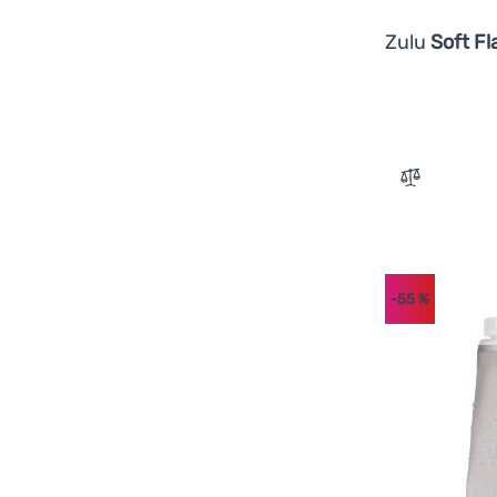
Zulu
Soft Fl
Zum Vergle
-55
%