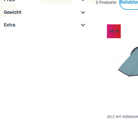
Gefundene
2 Produkte
Gewicht
Filterung anzeigen
Produkte
€
€
az
Extra
-41
%
g
g
Ausverkauf
(
1
)
az
ZELT MIT VORRAUM