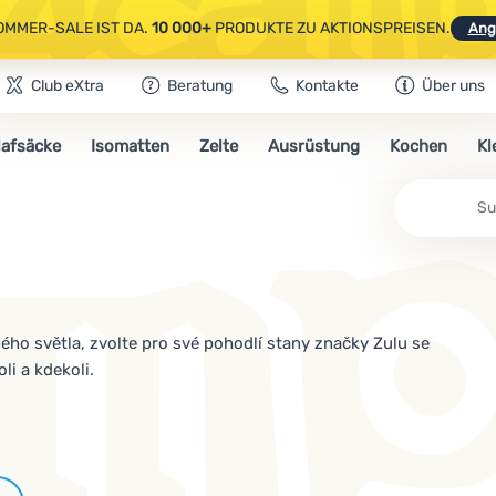
OMMER-SALE IST DA.
10 000+
PRODUKTE ZU AKTIONSPREISEN.
Ang
Club eXtra
Beratung
Kontakte
Über uns
AUSGEWÄHLTE CAMPING- & WANDERAUSRÜSTUNG.
CODE
OUT10
NUTZE
lafsäcke
Isomatten
Zelte
Ausrüstung
Kochen
Kl
OMMER-SALE IST DA.
10 000+
PRODUKTE ZU AKTIONSPREISEN.
Ang
Su
ného světla, zvolte pro své pohodlí stany značky Zulu se
li a kdekoli.
Marken