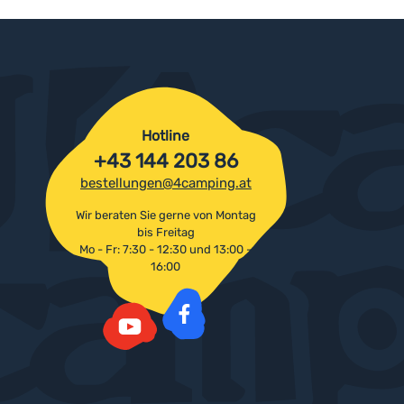
Hotline
+43 144 203 86
bestellungen@4camping.at
Wir beraten Sie gerne von Montag
bis Freitag
Mo - Fr: 7:30 - 12:30 und 13:00 -
16:00
Facebook
YouTube