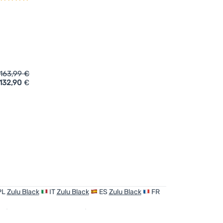
163,99
€
132,90
€
 Personen Zulu Dome 4 Plus Black' hinzufügen
PL
Zulu Black
IT
Zulu Black
ES
Zulu Black
FR