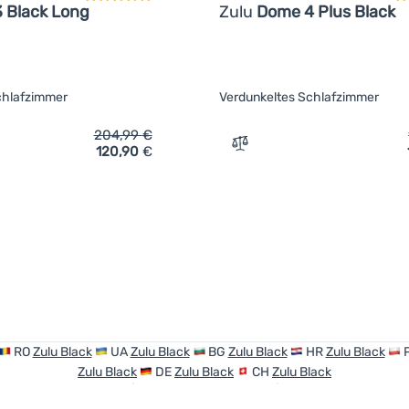
 Black Long
Zulu
Dome 4 Plus Black
chlafzimmer
Verdunkeltes Schlafzimmer
204,99
€
120,90
€
ich 'Zelt mit Vorraum Zulu Dome 3 Black Long' hinzufügen
Zum Vergleich 'Zelt für 4
RO
Zulu Black
UA
Zulu Black
BG
Zulu Black
HR
Zulu Black
Zulu Black
DE
Zulu Black
CH
Zulu Black