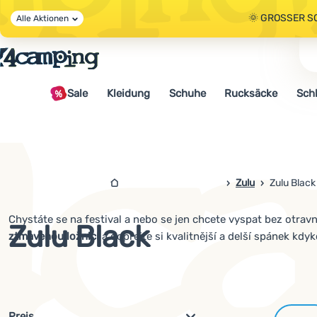
🌞 GROSSER S
Alle Aktionen
🤫 - 10 % AUF 
Sale
Kleidung
Schuhe
Rucksäcke
Sch
🌞 GROSSER S
4camping.at
Zulu
Zulu Black
Chystáte se na festival a nebo se jen chcete vyspat bez otrav
Zulu Black
ztmavenou ložnicí
a dopřejte si kvalitnější a delší spánek kdyko
Filterung nach Parametern und 
Preis