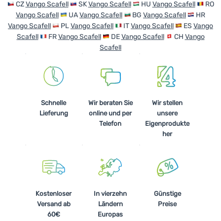
CZ
Vango Scafell
SK
Vango Scafell
HU
Vango Scafell
RO
Anmelden /
Vango Scafell
UA
Vango Scafell
BG
Vango Scafell
HR
Registrieren
Vango Scafell
PL
Vango Scafell
IT
Vango Scafell
ES
Vango
Scafell
FR
Vango Scafell
DE
Vango Scafell
CH
Vango
Scafell
Schnelle
Wir beraten Sie
Wir stellen
Lieferung
online und per
unsere
Telefon
Eigenprodukte
her
Kostenloser
In vierzehn
Günstige
Versand ab
Ländern
Preise
60€
Europas