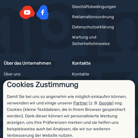
Geschäftsbedingungen
Reklamationsordnung
YouTube
Facebook
Datenschutzerklärung
Wartung und
Sicherheitshinweise
Über das Unternehmen
Kontakte
Über uns
Kontakte
Cookies Zustimmung
Impressum
Angebote für Firmen und Vereine
4camping4nature
Newsletter
Damit Sie bei uns so angenehm wie möglich einkaufen können,
verwenden wir und einige unserer
Partner
(z. B.
Google
) sog.
Unsere Tester
Cookies (kleine Textdateien, die in Ihrem Browser gespeichert
werden). Dank dieser können wir personalisierte Werbung
anzeigen, uns Ihre Präferenzen merken und sie helfen uns
beispielsweise auch bei Analysen, die wir zur weiteren
Auszeichnungen
Verbesserung der Website nutzen.