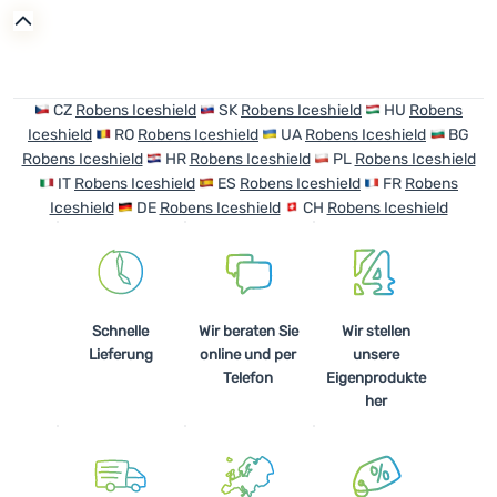
Anmelden /
Registrieren
CZ
Robens Iceshield
SK
Robens Iceshield
HU
Robens
Iceshield
RO
Robens Iceshield
UA
Robens Iceshield
BG
Robens Iceshield
HR
Robens Iceshield
PL
Robens Iceshield
IT
Robens Iceshield
ES
Robens Iceshield
FR
Robens
Iceshield
DE
Robens Iceshield
CH
Robens Iceshield
Schnelle
Wir beraten Sie
Wir stellen
Lieferung
online und per
unsere
Telefon
Eigenprodukte
her