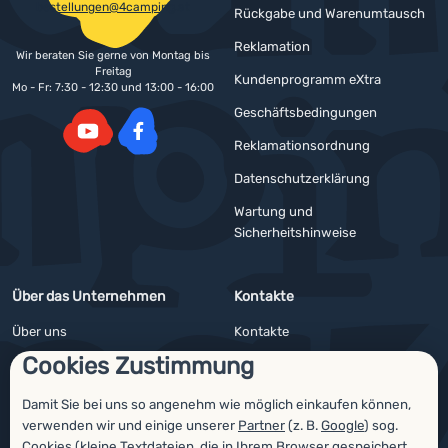
bestellungen@4camping.at
Rückgabe und Warenumtausch
Reklamation
Wir beraten Sie gerne von Montag bis
Freitag
Kundenprogramm eXtra
Mo - Fr: 7:30 - 12:30 und 13:00 - 16:00
Geschäftsbedingungen
Reklamationsordnung
YouTube
Facebook
Datenschutzerklärung
Wartung und
Sicherheitshinweise
Über das Unternehmen
Kontakte
Über uns
Kontakte
Cookies Zustimmung
Impressum
Angebote für Firmen und Vereine
4camping4nature
Newsletter
Damit Sie bei uns so angenehm wie möglich einkaufen können,
verwenden wir und einige unserer
Partner
(z. B.
Google
) sog.
Unsere Tester
Cookies (kleine Textdateien, die in Ihrem Browser gespeichert