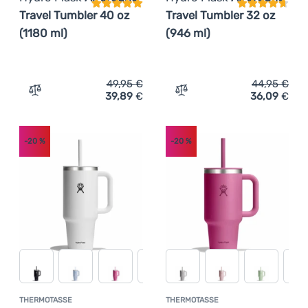
Travel Tumbler 40 oz
Travel Tumbler 32 oz
(1180 ml)
(946 ml)
49,95
€
44,95
€
39,89
€
36,09
€
Zum Vergleich 'Thermotasse Hydro Flask All around Trav
Zum Vergleich 'Thermotass
-20
%
-20
%
THERMOTASSE
THERMOTASSE
Kundenbewertung
Kundenbewer