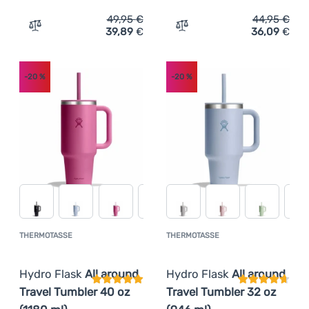
49,95
€
44,95
€
39,89
€
36,09
€
Zum Vergleich 'Thermotasse Hydro Flask All around Trav
Zum Vergleich 'Thermotass
-20
%
-20
%
THERMOTASSE
THERMOTASSE
Kundenbewertung
Kundenbewer
Hydro Flask
All around
Hydro Flask
All around
Travel Tumbler 40 oz
Travel Tumbler 32 oz