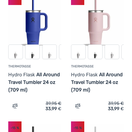
THERMOTASSE
THERMOTASSE
Hydro Flask
All Around
Hydro Flask
All Around
Travel Tumbler 24 oz
Travel Tumbler 24 oz
(709 ml)
(709 ml)
39,95
€
39,95
€
33,99
€
33,99
€
Zum Vergleich 'Thermotasse Hydro Flask All Around Trav
Zum Vergleich 'Thermotass
-15
%
-15
%