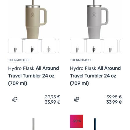
THERMOTASSE
THERMOTASSE
Hydro Flask
All Around
Hydro Flask
All Around
Travel Tumbler 24 oz
Travel Tumbler 24 oz
(709 ml)
(709 ml)
39,95
€
39,95
€
33,99
€
33,99
€
Zum Vergleich 'Thermotasse Hydro Flask All Around Trav
Zum Vergleich 'Thermotass
-20
%