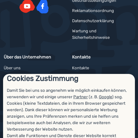
Geschäftsbedingungen
Reklamationsordnung
YouTube
Facebook
Datenschutzerklärung
Wartung und
Sicherheitshinweise
Über das Unternehmen
Kontakte
Über uns
Kontakte
Cookies Zustimmung
Impressum
Angebote für Firmen und Vereine
4camping4nature
Newsletter
Damit Sie bei uns so angenehm wie möglich einkaufen können,
verwenden wir und einige unserer
Partner
(z. B.
Google
) sog.
Unsere Tester
Cookies (kleine Textdateien, die in Ihrem Browser gespeichert
werden). Dank dieser können wir personalisierte Werbung
anzeigen, uns Ihre Präferenzen merken und sie helfen uns
beispielsweise auch bei Analysen, die wir zur weiteren
Auszeichnungen
Verbesserung der Website nutzen.
Damit alle Funktionen und Dienste dieser Website korrekt