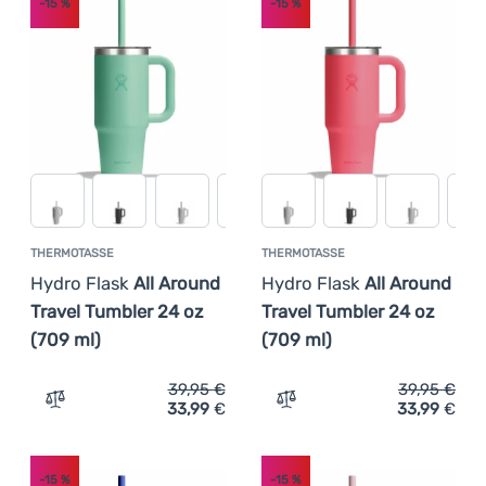
-15
%
-15
%
Anmelden /
Registrieren
THERMOTASSE
THERMOTASSE
Hydro Flask
All Around
Hydro Flask
All Around
Travel Tumbler 24 oz
Travel Tumbler 24 oz
(709 ml)
(709 ml)
39,95
€
39,95
€
33,99
€
33,99
€
Zum Vergleich 'Thermotasse Hydro Flask All Around Trav
Zum Vergleich 'Thermotass
-15
%
-15
%