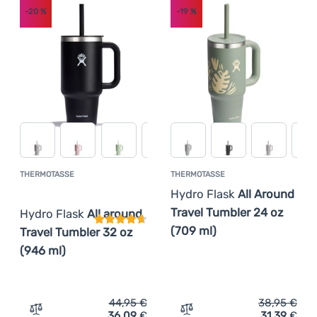
-20
%
-19
%
THERMOTASSE
THERMOTASSE
Kundenbewertung
Hydro Flask
All Around
Travel Tumbler 24 oz
Hydro Flask
All around
(709 ml)
Travel Tumbler 32 oz
(946 ml)
44,95
€
38,95
€
36,09
€
31,39
€