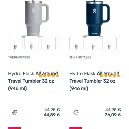
THERMOTASSE
THERMOTASSE
Kundenbewertung
Kundenbewer
Hydro Flask
All around
Hydro Flask
All around
Travel Tumbler 32 oz
Travel Tumbler 32 oz
(946 ml)
(946 ml)
44,95
€
44,95
€
44,89
€
36,09
€
Zum Vergleich 'Thermotasse Hydro Flask All around Trav
Zum Vergleich 'Thermotass