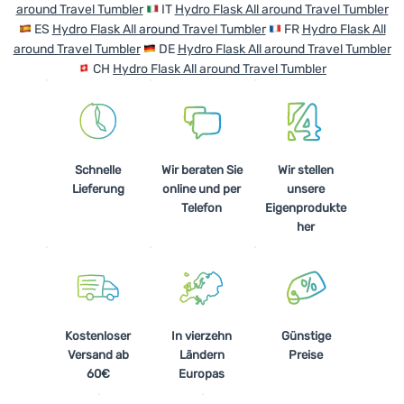
around Travel Tumbler
IT
Hydro Flask All around Travel Tumbler
ES
Hydro Flask All around Travel Tumbler
FR
Hydro Flask All
around Travel Tumbler
DE
Hydro Flask All around Travel Tumbler
CH
Hydro Flask All around Travel Tumbler
Schnelle
Wir beraten Sie
Wir stellen
Lieferung
online und per
unsere
Telefon
Eigenprodukte
her
Kostenloser
In vierzehn
Günstige
Versand ab
Ländern
Preise
60€
Europas