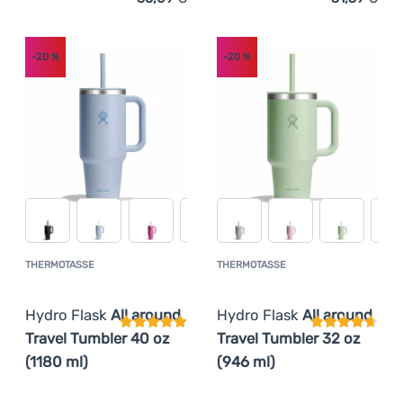
Zum Vergleich 'Thermotasse Hydro Flask All around Trav
Zum Vergleich 'Thermotass
-20
%
-20
%
THERMOTASSE
THERMOTASSE
Kundenbewertung
Kundenbewer
Hydro Flask
All around
Hydro Flask
All around
Travel Tumbler 40 oz
Travel Tumbler 32 oz
(1180 ml)
(946 ml)