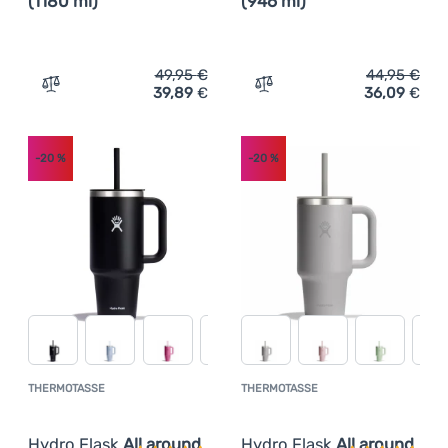
(1180 ml)
(946 ml)
49,95
€
44,95
€
39,89
€
36,09
€
Zum Vergleich 'Thermotasse Hydro Flask All around Trav
Zum Vergleich 'Thermotass
-20
%
-20
%
THERMOTASSE
THERMOTASSE
Kundenbewertung
Kundenbewer
Hydro Flask
All around
Hydro Flask
All around