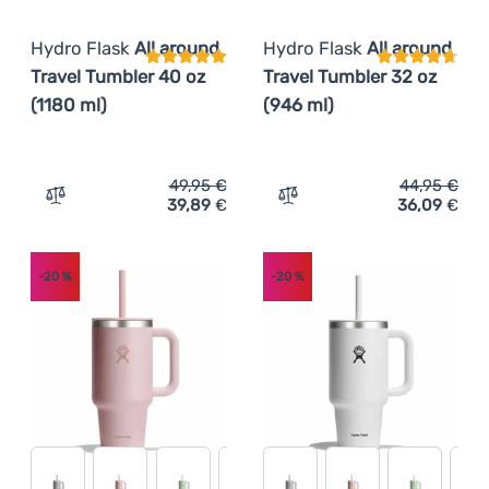
Hydro Flask
All around
Hydro Flask
All around
Travel Tumbler 40 oz
Travel Tumbler 32 oz
(1180 ml)
(946 ml)
49,95
€
44,95
€
39,89
€
36,09
€
Zum Vergleich 'Thermotasse Hydro Flask All around Trav
Zum Vergleich 'Thermotass
-20
%
-20
%