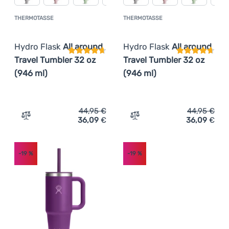
THERMOTASSE
THERMOTASSE
Kundenbewertung
Kundenbewer
Hydro Flask
All around
Hydro Flask
All around
Travel Tumbler 32 oz
Travel Tumbler 32 oz
(946 ml)
(946 ml)
44,95
€
44,95
€
36,09
€
36,09
€
Zum Vergleich 'Thermotasse Hydro Flask All around Trav
Zum Vergleich 'Thermotass
-19
%
-19
%