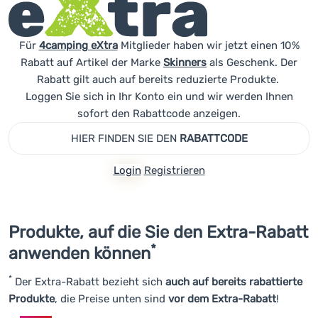
Kochen
Klettern
Für
4camping eXtra
Mitglieder haben wir jetzt einen 10%
Rabatt auf Artikel der Marke
Skinners
als Geschenk. Der
Ultraleichte
Rabatt gilt auch auf bereits reduzierte Produkte.
Ausrüstung
Loggen Sie sich in Ihr Konto ein und wir werden Ihnen
sofort den Rabattcode anzeigen.
Sport
HIER FINDEN SIE DEN
RABATTCODE
Marken
Login
Registrieren
Club
eXtra
Beratung
Produkte, auf die Sie den Extra-Rabatt
Kontakte
*
anwenden können
Über
*
Der Extra-Rabatt bezieht sich
auch auf bereits rabattierte
uns
Produkte
, die Preise unten sind
vor dem Extra-Rabatt
!