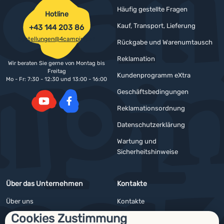
Häufig gestellte Fragen
Hotline
Kauf, Transport, Lieferung
+43 144 203 86
bestellungen@4camping.at
Rückgabe und Warenumtausch
Reklamation
Wir beraten Sie gerne von Montag bis
Freitag
Kundenprogramm eXtra
Mo - Fr: 7:30 - 12:30 und 13:00 - 16:00
Geschäftsbedingungen
Reklamationsordnung
YouTube
Facebook
Datenschutzerklärung
Wartung und
Sicherheitshinweise
Über das Unternehmen
Kontakte
Über uns
Kontakte
Cookies Zustimmung
Impressum
Angebote für Firmen und Vereine