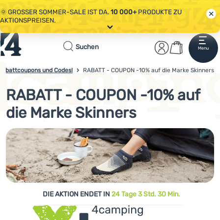
🌞 GROSSER SOMMER-SALE IST DA.
10 000+
PRODUKTE ZU
AKTIONSPREISEN.
Alle Aktionen
Startseite
Benutzerber
Warenkor
🤫 - 10 % AUF AUSGEWÄHLTE CAMPING- & WANDERAUSRÜSTUNG.
Suchen
Menu
Anmelden
Warenkorb
CODE
OUT10
NUTZEN.
Sale
 Rabattcoupons und Codes!
RABATT - COUPON -10% auf die Marke Skinners
4camping.at
🌞 GROSSER SOMMER-SALE IST DA.
10 000+
PRODUKTE ZU
AKTIONSPREISEN.
RABATT - COUPON -10% auf
Kleidung
die Marke Skinners
Schuhe
Rucksäcke
Schlafsäcke
Isomatten
Zelte
DIE AKTION ENDET IN
24 Tage 3 Std. 30 Min.
Ausrüstung