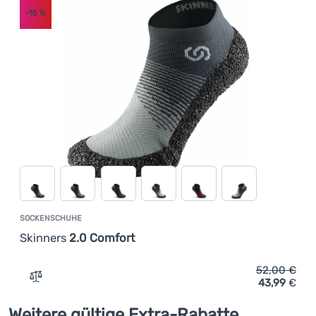
-15
%
SOCKENSCHUHE
Skinners
2.0 Comfort
52,00
€
43,99
€
Zum Vergleich 'Sockenschuhe Skinners 2.0 Comfort' hi
Weitere gültige Extra-Rabatte