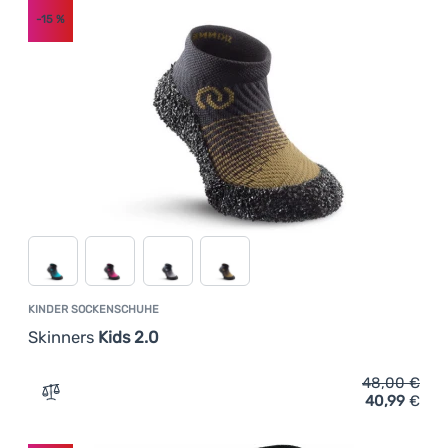
-15
%
Anmelden /
Registrieren
KINDER SOCKENSCHUHE
Skinners
Kids 2.0
48,00
€
40,99
€
Zum Vergleich 'Kinder Sockenschuhe Skinners Kids 2.0' 