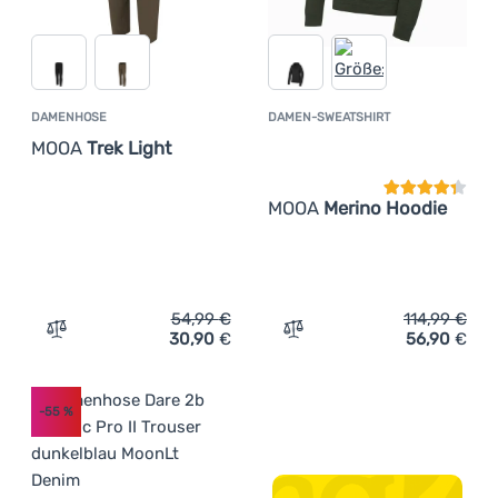
DAMENHOSE
DAMEN-SWEATSHIRT
Kundenbewer
MOOA
Trek Light
MOOA
Merino Hoodie
54,99
€
114,99
€
30,90
€
56,90
€
Zum Vergleich 'Damenhose MOOA Trek Light' hinzufügen
Zum Vergleich 'Damen-Swe
-55
%