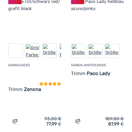
DAMENJACKE
DAMEN-WINTERJACKE
Kundenbewertung
Trimm
Paco Lady
Trimm
Zenona
93,00
€
109,00
€
77,99
€
87,99
€
Zum Vergleich 'Damenjacke Trimm Zenona' hinzufügen
Zum Vergleich 'Damen-Win