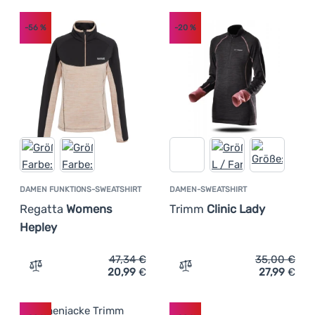
-56
%
-20
%
DAMEN FUNKTIONS-SWEATSHIRT
DAMEN-SWEATSHIRT
Regatta
Womens
Trimm
Clinic Lady
Hepley
47,34
€
35,00
€
20,99
€
27,99
€
Zum Vergleich 'Damen Funktions-Sweatshirt Regatta W
Zum Vergleich 'Damen-Swe