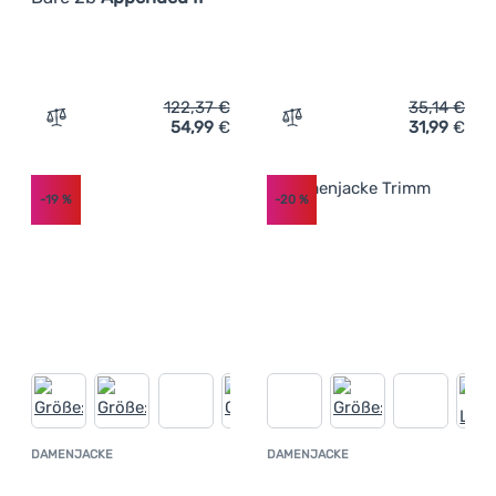
122,37
€
35,14
€
54,99
€
31,99
€
Zum Vergleich 'Damenhose Dare 2b Appended II' hinzuf
Zum Vergleich 'Radler 3/4
-19
%
-20
%
DAMENJACKE
DAMENJACKE
Kundenbewertung
Kundenbewer