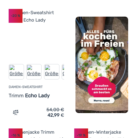
-20
%
DAMEN-SWEATSHIRT
Trimm
Echo Lady
54,00
€
42,99
€
Zum Vergleich 'Damen-Sweatshirt Trimm Echo Lady' hin
-16
%
-19
%