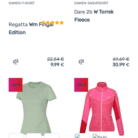
DAMEN-T-SHIRT
DAMEN-SWEATSHIRT
Kundenbewertung
Dare 2b
W Torrek
Fleece
Regatta
Wm Fingal
Edition
22,54
€
69,69
€
9,99
€
30,99
€
Zum Vergleich 'Damen-T-Shirt Regatta Wm Fingal Editio
Zum Vergleich 'Damen-Swe
-42
%
-55
%