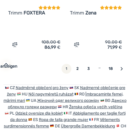
Trimm
FOXTERA
Trimm
Zena
108,00
€
90,00
€
86,99
€
71,99
€
Zum Vergleich 'Damenjacke Trimm FOXTERA' hinzufügen
Zum Vergleich 'Damenjack
 anzeigen
…
weiter
1
2
3
18
CZ
Nadměrné oblečení pro ženy
SK
Nadmerné oblečenie pre
ženy
HU
Női nagyméretű ruházat
RO
Îmbracaminte femei,
mărimi mari
UA
Жіночий одяг великого розміру
BG
Дамско
облекло големи размери
HR
Ženska odjeća većih veličina
PL
Odzież oversize dla kobiet
IT
Abbigliamento per taglie forti
da donna
ES
Ropa de talla grande mujer
FR
Vêtements
surdimensionnés femme
DE
Übergroße Damenbekleidung
CH