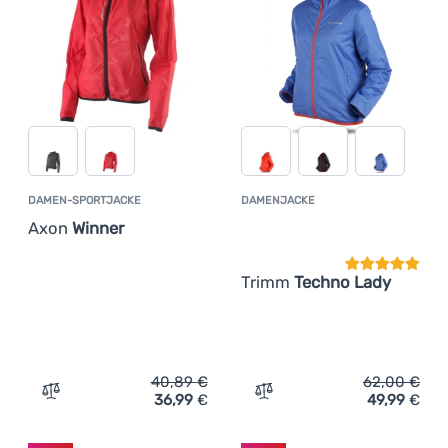
DAMEN-SPORTJACKE
DAMENJACKE
Kundenbewer
Axon
Winner
Trimm
Techno Lady
40,89
€
62,00
€
36,99
€
49,99
€
Zum Vergleich 'Damen-Sportjacke Axon Winner' hinzufü
Zum Vergleich 'Damenjack