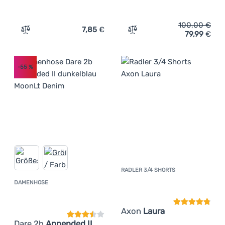
100,00
€
7,85
€
79,99
€
Zum Vergleich 'Fahrradhandschuhe Axon 280' hinzufüg
Zum Vergleich 'Damenhose
-55
%
RADLER 3/4 SHORTS
Kundenbewer
DAMENHOSE
Kundenbewertung
Axon
Laura
Dare 2b
Appended II