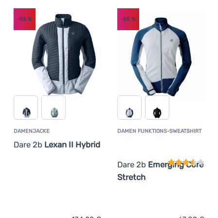
-55
%
-55
%
DAMENJACKE
DAMEN FUNKTIONS-SWEATSHIRT
Kundenbewer
Dare 2b
Lexan II Hybrid
Dare 2b
Emerging Core
Stretch