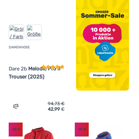
DAMENHOSE
Kundenbewertung
Dare 2b
Melodic Pro II
Trouser (2025)
94,73
€
42,99
€
Zum Vergleich 'Damenhose Dare 2b Melodic Pro II Trouse
-10
%
-19
%