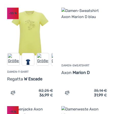
-55
%
DAMEN-SWEATSHIRT
Axon
Marion D
DAMEN-T-SHIRT
Regatta
W Escade
82,25
€
35,14
€
36,99
€
31,99
€
Zum Vergleich 'Damen-T-Shirt Regatta W Escade' hinzuf
Zum Vergleich 'Damen-Swe
-11
%