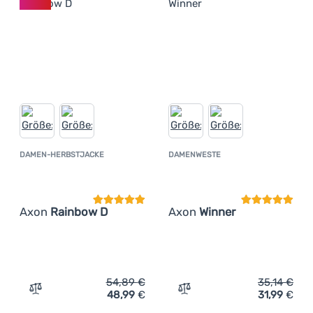
DAMEN-HERBSTJACKE
DAMENWESTE
Kundenbewertung
Kundenbewer
Axon
Rainbow D
Axon
Winner
54,89
€
35,14
€
48,99
€
31,99
€
Zum Vergleich 'Damen-Herbstjacke Axon Rainbow D' hi
Zum Vergleich 'Damenwest