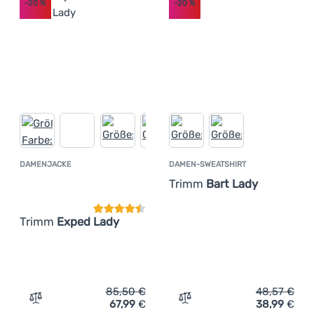
-20
%
-20
%
DAMENJACKE
DAMEN-SWEATSHIRT
Kundenbewertung
Trimm
Bart Lady
Trimm
Exped Lady
85,50
€
48,57
€
67,99
€
38,99
€
Zum Vergleich 'Damenjacke Trimm Exped Lady' hinzufüg
Zum Vergleich 'Damen-Swe