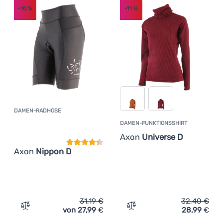
-10
%
-11
%
DAMEN-RADHOSE
Kundenbewertung
DAMEN-FUNKTIONSSHIRT
Axon
Universe D
Axon
Nippon D
31,19
€
32,40
€
von 27,99
€
28,99
€
Zum Vergleich 'Damen-Radhose Axon Nippon D' hinzufü
Zum Vergleich 'Damen-Fun