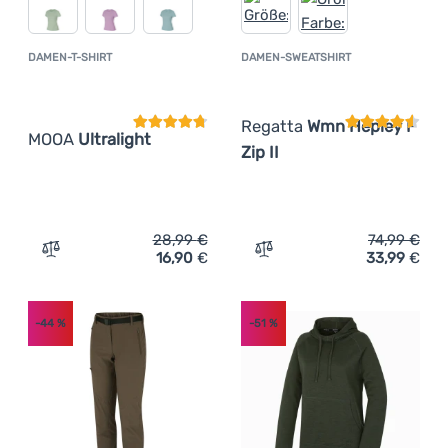
DAMEN-T-SHIRT
DAMEN-SWEATSHIRT
Kundenbewertung
Kundenbewer
Regatta
Wmn Hepley F
MOOA
Ultralight
Zip II
28,99
€
74,99
€
16,90
€
33,99
€
Zum Vergleich 'Damen-T-Shirt MOOA Ultralight' hinzufü
Zum Vergleich 'Damen-Swea
-44
%
-51
%