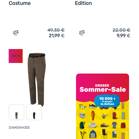
Costume
Edition
49,30
€
22,00
€
21,99
€
9,99
€
Zum Vergleich 'Damenbadeanzug Regatta Sakari Costum
Zum Vergleich 'Damen-T-Sh
-51
%
DAMENHOSE
Kundenbewertung