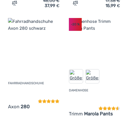
46,00
€
17,38
€
37,99
€
15,99
€
Zum Vergleich 'Damen Funktions-Sweatshirt Trimm BAR
Zum Vergleich 'Fahrradha
-20
%
FAHRRADHANDSCHUHE
Kundenbewertung
DAMENHOSE
Kundenbewer
Axon
280
Trimm
Marola Pants