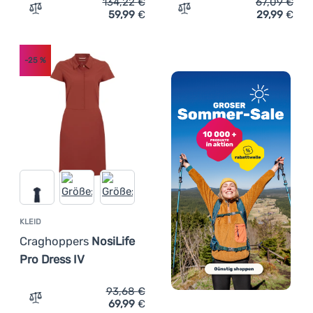
134,22
€
67,09
€
59,99
€
29,99
€
Zum Vergleich 'Damenjacke Dare 2b Lexan II Hybrid' hin
Zum Vergleich 'Damen Fun
-25
%
KLEID
Craghoppers
NosiLife
Pro Dress IV
93,68
€
69,99
€
Zum Vergleich 'Kleid Craghoppers NosiLife Pro Dress IV'