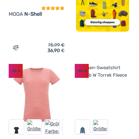
MOOA
N-Shell
75,99
€
36,90
€
Zum Vergleich 'Damenhose MOOA N-Shell' hinzufügen
-56
%
-56
%