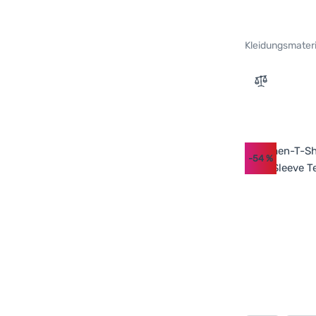
Kleidungsmateri
Zum Vergle
-54
%