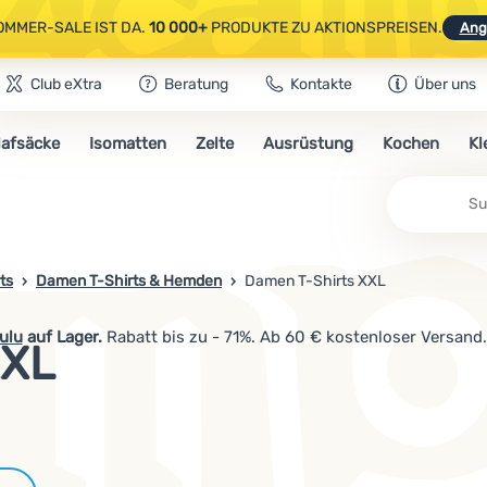
OMMER-SALE IST DA.
10 000+
PRODUKTE ZU AKTIONSPREISEN.
Ang
Club eXtra
Beratung
Kontakte
Über uns
AUSGEWÄHLTE CAMPING- & WANDERAUSRÜSTUNG.
CODE
OUT10
NUTZE
lafsäcke
Isomatten
Zelte
Ausrüstung
Kochen
Kl
OMMER-SALE IST DA.
10 000+
PRODUKTE ZU AKTIONSPREISEN.
Ang
Su
ts
Damen T-Shirts & Hemden
Damen T-Shirts XXL
ulu
auf Lager.
Rabatt bis zu - 71%. Ab 60 € kostenloser Versand.
XXL
Marken