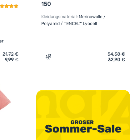
150
Kleidungsmaterial:
Merinowolle /
Polyamid / TENCEL™ Lyocell
er
21,72
€
54,38
€
9,99
€
32,90
€
hirt Regatta Women's Fingal' hinzufügen
Zum Vergleich 'Damen-Top MOOA Merino Ly