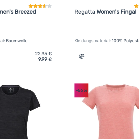
en's Breezed
Regatta
Women's Fingal
al:
Baumwolle
Kleidungsmaterial:
100% Polyest
22,95
€
9,99
€
ich 'Damen-T-Shirt Regatta Women's Breezed' hinzufügen
Zum Vergleich 'Damen-T-S
-56
%