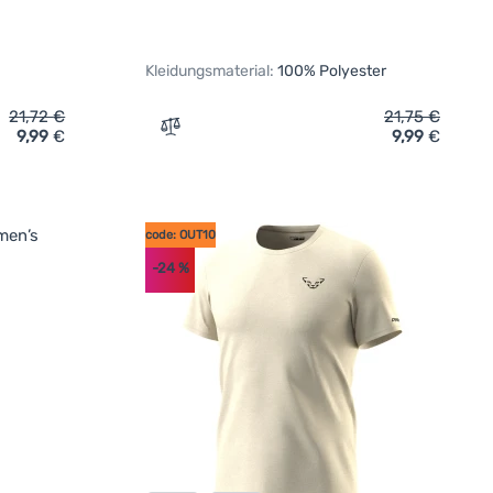
Kleidungsmaterial:
100% Polyester
21,72
€
21,75
€
9,99
€
9,99
€
irt Regatta Women’s Fingal Slogan' hinzufügen
Zum Vergleich 'Damen-T-Shirt Regatta Wo
code: OUT10
-24
%