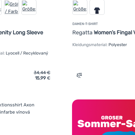
DAMEN-T-SHIRT
enity Long Sleeve
Regatta
Women’s Fingal 
Kleidungsmaterial:
Polyester
al:
Lyocell / Recyklovaný
34,44
€
15,99
€
ich 'Damen-T-Shirt Dare 2b Serenity Long Sleeve Tee' hinzufüge
Zum Vergleich 'Damen-T-S