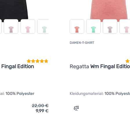
DAMEN-T-SHIRT
Kundenbewertung
K
Fingal Edition
Regatta
Wm Fingal Editi
al:
100% Polyester
Kleidungsmaterial:
100% Polyest
22,00
€
9,99
€
ich 'Damen-T-Shirt Regatta Wm Fingal Edition' hinzufügen
Zum Vergleich 'Damen-T-Sh