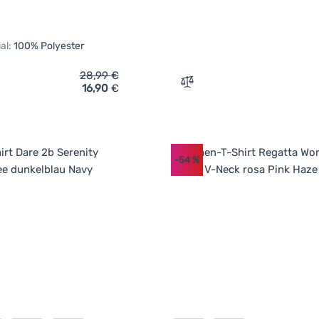
al:
100% Polyester
28,99
€
16,90
€
ich 'Damen-T-Shirt MOOA Ultralight' hinzufügen
Zum Vergleich 'Damen-T-Sh
-54
%