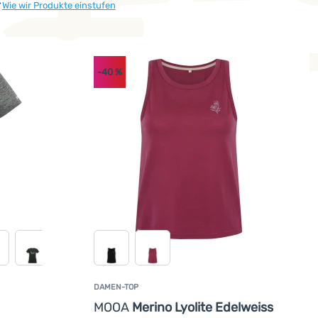
r
Wie wir Produkte einstufen
-40
%
o konzipiert, dass ihre Lebensdauer maximal verlängert wird un
DAMEN-TOP
undenbewertung
MOOA
Merino Lyolite Edelweiss