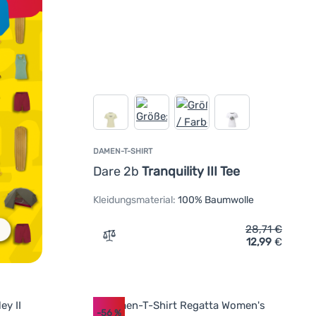
DAMEN-T-SHIRT
Dare 2b
Tranquility III Tee
Kleidungsmaterial:
100% Baumwolle
28,71
€
12,99
€
Zum Vergleich 'Damen-T-Shirt Dare 2b Tran
-56
%