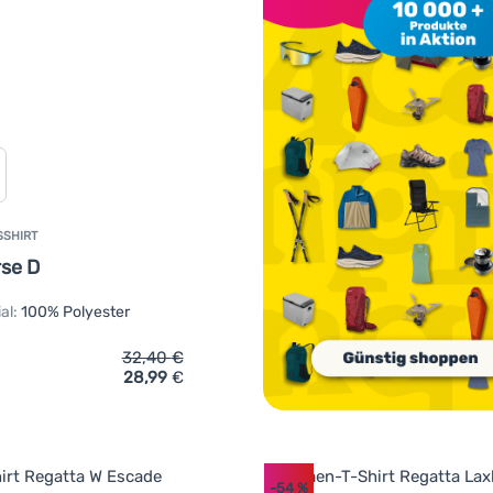
SSHIRT
se D
al:
100% Polyester
32,40
€
28,99
€
ich 'Damen-Funktionsshirt Axon Universe D' hinzufügen
-54
%