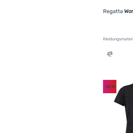
Polyamid
(
4
)
Regatta
Wom
100% Merinowolle
(
2
)
TENCEL™ Lyocell
(
2
)
Nylon
(
1
)
Kleidungsmateri
Viskose
(
1
)
Zum Vergle
-55
%