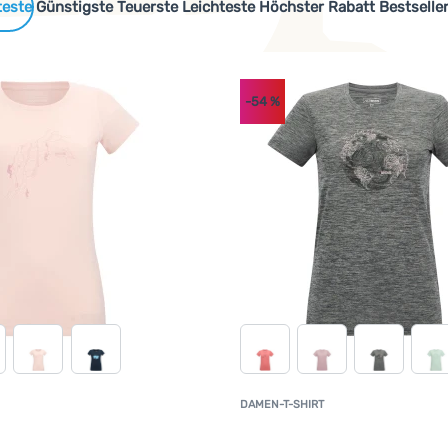
 Produkte
Günstigste
Teuerste
Leichteste
Höchster Rabatt
Bestselle
-54
%
cen oder recycelten Materialien hergestellt werden oder sind s
DAMEN-T-SHIRT
Kundenbewertung
K