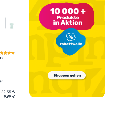
undenbewertung
on
er
22,55
€
9,99
€
irt Regatta Wm Fingal Edition' hinzufügen