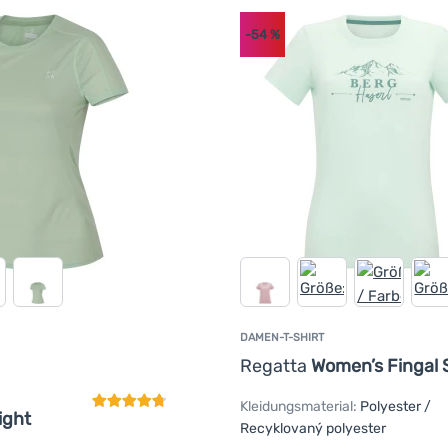
-54
%
DAMEN-T-SHIRT
Kundenbewertung
Regatta
Women’s Fingal 
Kleidungsmaterial:
Polyester /
ight
Recyklovaný polyester