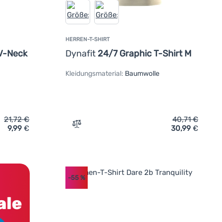
HERREN-T-SHIRT
V-Neck
Dynafit
24/7 Graphic T-Shirt M
Kleidungsmaterial:
Baumwolle
21,72
€
40,71
€
9,99
€
30,99
€
n
hirt Regatta Women’s Fingal V-Neck' hinzufügen
Zum Vergleich 'Herren-T-Shirt Dynafit 24
-55
%