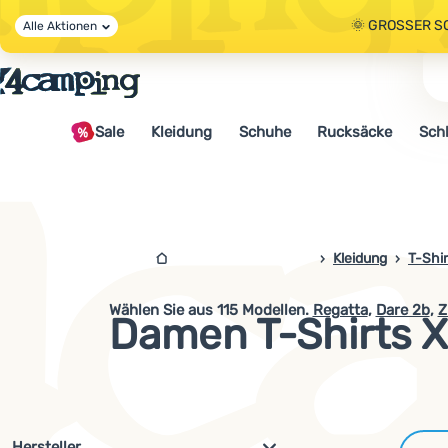
🌞 GROSSER S
Alle Aktionen
🤫 - 10 % AUF 
Sale
Kleidung
Schuhe
Rucksäcke
Sch
🌞 GROSSER S
4camping.at
Kleidung
T-Shir
Wählen Sie aus
115
Modellen.
Regatta
,
Dare 2b
,
Z
Damen T-Shirts 
Filterung nach Parametern und 
Hersteller