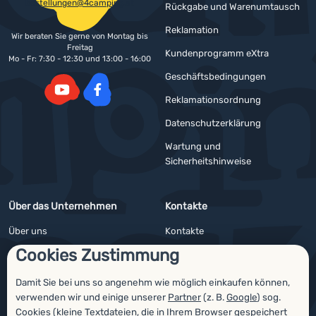
bestellungen@4camping.at
Rückgabe und Warenumtausch
Reklamation
Wir beraten Sie gerne von Montag bis
Freitag
Kundenprogramm eXtra
Mo - Fr: 7:30 - 12:30 und 13:00 - 16:00
Geschäftsbedingungen
Reklamationsordnung
YouTube
Facebook
Datenschutzerklärung
Wartung und
Sicherheitshinweise
Über das Unternehmen
Kontakte
Über uns
Kontakte
Cookies Zustimmung
Impressum
Angebote für Firmen und Vereine
4camping4nature
Newsletter
Damit Sie bei uns so angenehm wie möglich einkaufen können,
verwenden wir und einige unserer
Partner
(z. B.
Google
) sog.
Unsere Tester
Cookies (kleine Textdateien, die in Ihrem Browser gespeichert