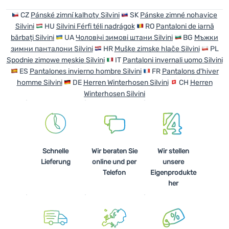
Anmelden /
CZ
Pánské zimní kalhoty Silvini
SK
Pánske zimné nohavice
Registrieren
Silvini
HU
Silvini Férfi téli nadrágok
RO
Pantaloni de iarnă
bărbați Silvini
UA
Чоловічі зимові штани Silvini
BG
Мъжки
зимни панталони Silvini
HR
Muške zimske hlače Silvini
PL
Spodnie zimowe męskie Silvini
IT
Pantaloni invernali uomo Silvini
ES
Pantalones invierno hombre Silvini
FR
Pantalons d'hiver
homme Silvini
DE
Herren Winterhosen Silvini
CH
Herren
Winterhosen Silvini
Schnelle
Wir beraten Sie
Wir stellen
Lieferung
online und per
unsere
Telefon
Eigenprodukte
her