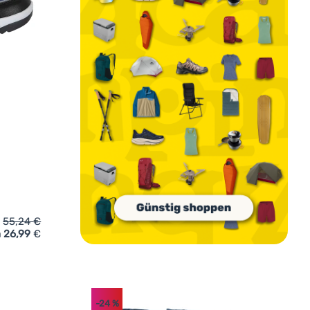
55,24
€
 26,99
€
terschuhe Loap Lima' hinzufügen
-24
%