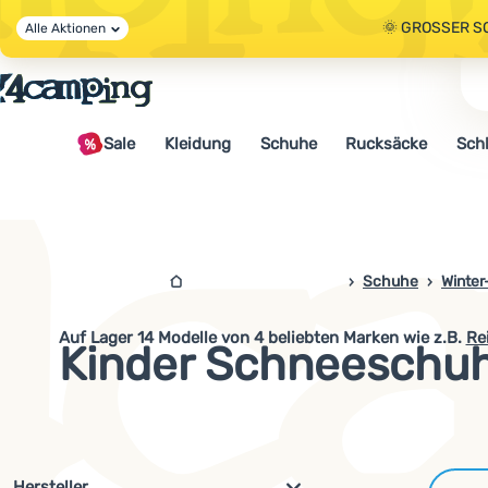
🌞 GROSSER S
Alle Aktionen
🤫 - 10 % AUF 
Sale
Kleidung
Schuhe
Rucksäcke
Sch
🌞 GROSSER S
4camping.at
Schuhe
Winter
Auf Lager
14
Modelle von 4 beliebten Marken
wie z.B
.
Re
Kinder Schneeschu
Filterung nach Parametern und 
Hersteller