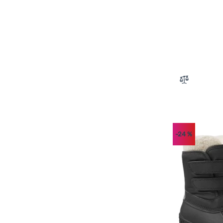
Zum Vergle
-24
%