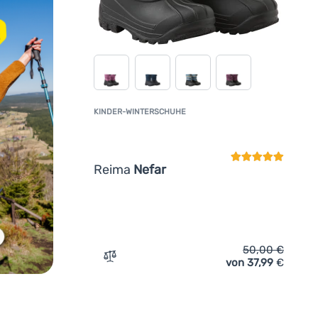
KINDER-WINTERSCHUHE
Kundenbewertun
Reima
Nefar
50,00
€
von 37,99
€
Zum Vergleich 'Kinder-Winterschuhe Reim