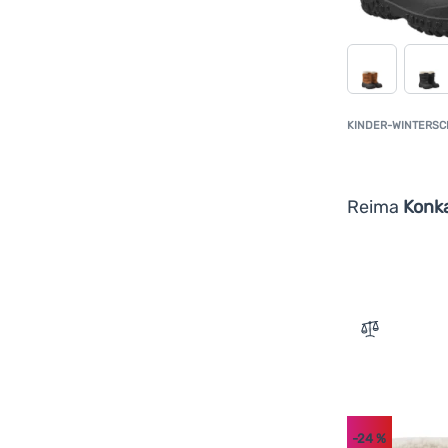
KINDER-WINTERS
Reima
Konka
Zum Vergle
-24
%