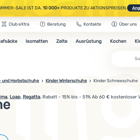
OMMER-SALE IST DA.
10 000+
PRODUKTE ZU AKTIONSPREISEN.
Ang
Club eXtra
Beratung
Kontakte
Über uns
AUSGEWÄHLTE CAMPING- & WANDERAUSRÜSTUNG.
CODE
OUT10
NUTZE
lafsäcke
Isomatten
Zelte
Ausrüstung
Kochen
Kl
OMMER-SALE IST DA.
10 000+
PRODUKTE ZU AKTIONSPREISEN.
Ang
Su
- und Herbstschuhe
Kinder Winterschuhe
Kinder Schneeschuhe
ima
,
Loap
,
Regatta
.
Rabatt - 15% bis - 51% Ab 60 € kostenloser 
he
Marken