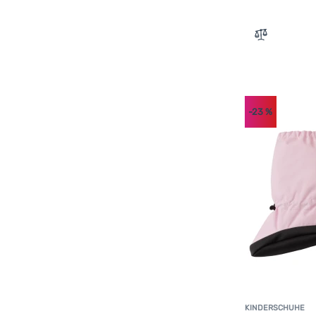
Zum Vergle
-23
%
KINDERSCHUHE