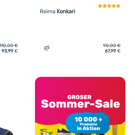
Reima
Konkari
110,00
€
90,00
€
93,99
€
67,99
€
he Reima Ensilumi Kids' hinzufügen
Zum Vergleich 'Kinder-Winterschuhe Reim