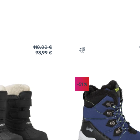
110,00
€
93,99
€
ich 'Kinderschuhe Reima Ensilumi Kids' hinzufügen
Zum Vergleich 'Kinderschu
-51
%