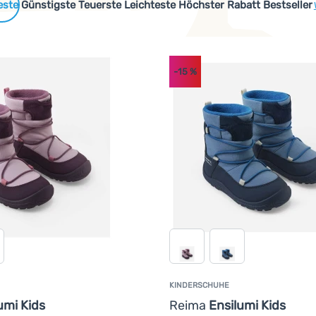
 Produkte
Günstigste
Teuerste
Leichteste
Höchster Rabatt
Bestseller
-15
%
em Außenmaterial und dem Futter befindet. Auf dem Markt gibt 
cen oder recycelten Materialien hergestellt werden oder sind s
KINDERSCHUHE
umi Kids
Reima
Ensilumi Kids