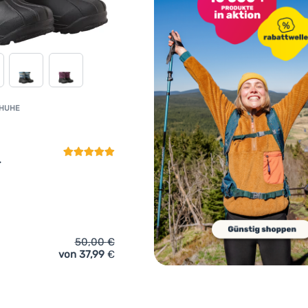
CHUHE
Kundenbewertung
r
50,00
€
von 37,99
€
ich 'Kinder-Winterschuhe Reima Nefar' hinzufügen