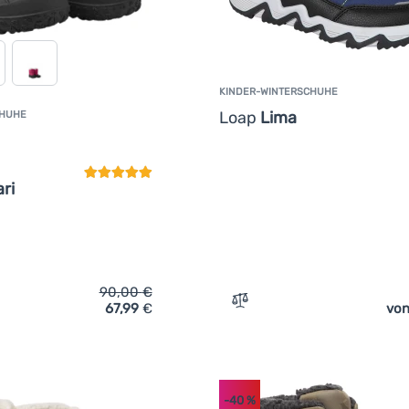
KINDER-WINTERSCHUHE
Loap
Lima
CHUHE
Kundenbewertung
ri
90,00
€
67,99
€
von
ich 'Kinder-Winterschuhe Reima Konkari' hinzufügen
Zum Vergleich 'Kinder-Win
-40
%