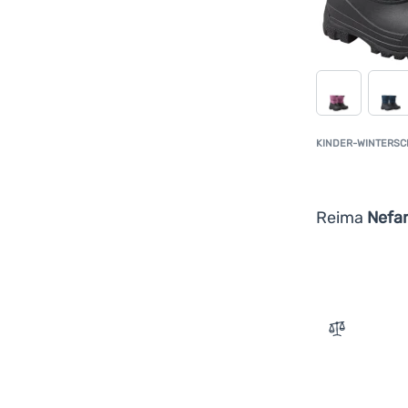
KINDER-WINTERS
Reima
Nefa
Zum Vergle