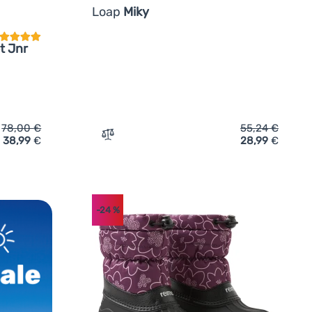
Loap
Miky
t Jnr
78,00
€
55,24
€
38,99
€
28,99
€
uhe Regatta Moritz Snow Boot Jnr' hinzufügen
Zum Vergleich 'Kinder-Winterschuhe Loap
-24
%