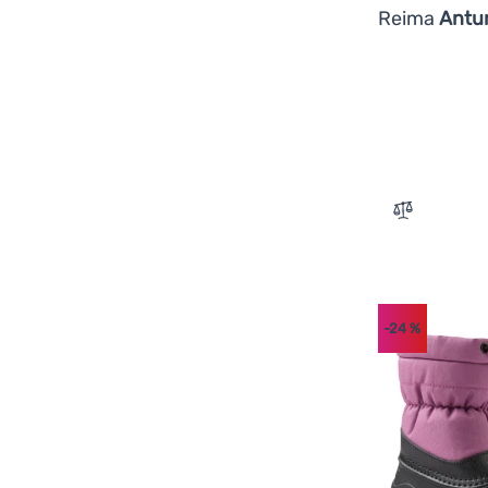
Reima
Antu
Zum Vergle
-24
%