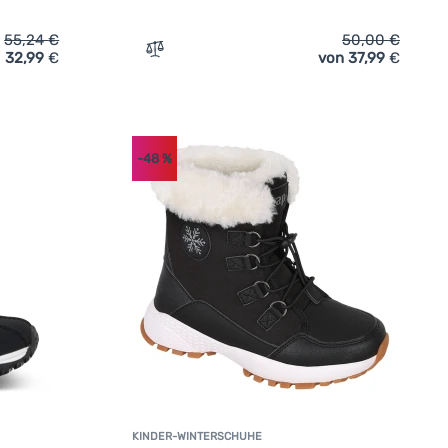
55,24
€
50,00
€
32,99
€
von 37,99
€
terschuhe Trespass Alex' hinzufügen
Zum Vergleich 'Kinder-Winterschuhe Reim
-48
%
KINDER-WINTERSCHUHE
undenbewertung