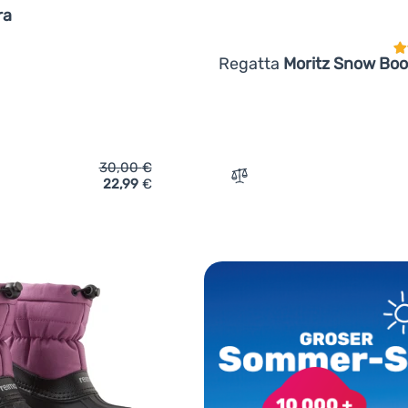
ra
Regatta
Moritz Snow Boo
30,00
€
22,99
€
ich 'Kinderschuhe Reima Antura' hinzufügen
Zum Vergleich 'Kindersch