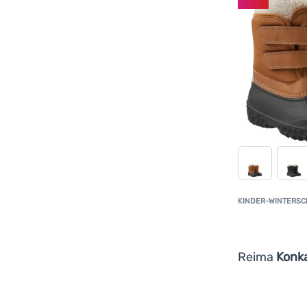
KINDER-WINTERS
Reima
Konka