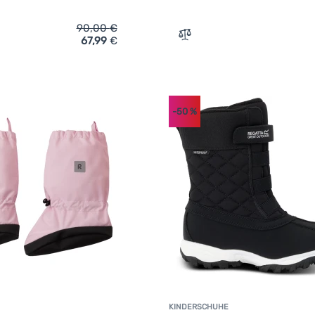
90,00
€
67,99
€
ich 'Kinder-Winterschuhe Reima Konkari' hinzufügen
Zum Vergleich 'Kinder Win
-50
%
KINDERSCHUHE
K