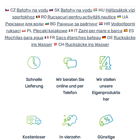
CZ
Batohy na vodu
SK
Batohy na vodu
HU
Hátizsákok vízi
sportokhoz
RO
Rucsacuri pentru activități nautice
UA
Рюкзаки для води
BG
Раници за рафтинг
HR
Vodootporni
ruksaci
PL
Plecaki kajakowe
IT
Zaini per mare e barca
ES
Mochilas para agua
FR
Sacs étanches bateau
DE
Rucksäcke
ins Wasser
CH
Rucksäcke ins Wasser
Schnelle
Wir beraten Sie
Wir stellen
Lieferung
online und per
unsere
Telefon
Eigenprodukte
her
Kostenloser
In vierzehn
Günstige