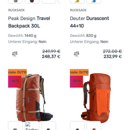
RUCKSACK
RUCKSACK
Peak Design
Travel
Deuter
Durascent
Backpack 30L
44+10
Gewicht:
1440 g
Gewicht:
830 g
Unterer Eingang:
Nein
Unterer Eingang:
Nein
249,99
€
272,00
€
248,37
€
232,99
€
Zum Vergleich 'Rucksack Peak Design Travel Backpack 3
Zum Vergleich 'Rucksack 
code: OUT10
code: OUT10
-15
%
-20
%