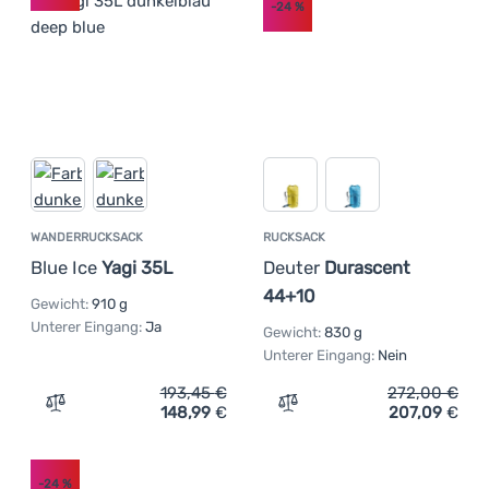
-24
%
WANDERRUCKSACK
RUCKSACK
Blue Ice
Yagi 35L
Deuter
Durascent
44+10
Gewicht:
910 g
Unterer Eingang:
Ja
Gewicht:
830 g
Unterer Eingang:
Nein
193,45
€
272,00
€
148,99
€
207,09
€
Zum Vergleich 'Wanderrucksack Blue Ice Yagi 35L' hinzu
Zum Vergleich 'Rucksack 
-24
%