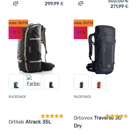
302,00
€
299,99
€
271,99
€
Zum Vergleich 'Rucksack Peak Design Everyday Backpac
Zum Vergleich 'Wanderruc
code: OUT10
code: OUT10
-15
%
-20
%
RUCKSACK
RUCKSACK
Kundenbewertung
Kundenbewer
Ortovox
Traverse 30
Ortlieb
Atrack 35L
Dry