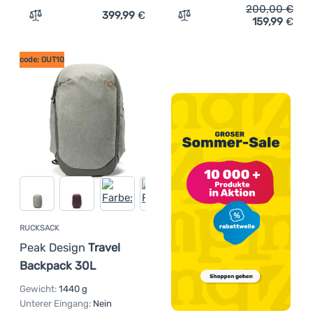
200,00
€
399,99
€
159,99
€
Zum Vergleich 'Rucksack Peak Design Travel Backpack 2-
Zum Vergleich 'Wanderruck
code: OUT10
RUCKSACK
Peak Design
Travel
Backpack 30L
Gewicht:
1440 g
Unterer Eingang:
Nein