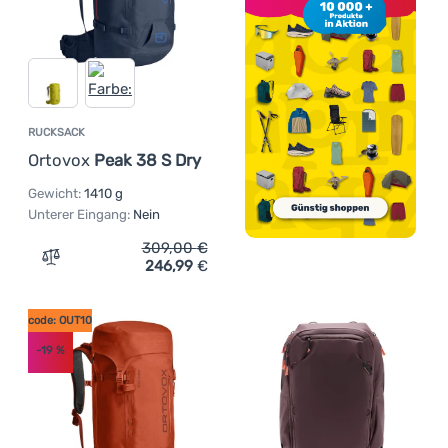
RUCKSACK
Ortovox
Peak 38 S Dry
Gewicht:
1410 g
Unterer Eingang:
Nein
309,00
€
246,99
€
Zum Vergleich 'Rucksack Ortovox Peak 38 S Dry' hinzuf
code: OUT10
-19
%