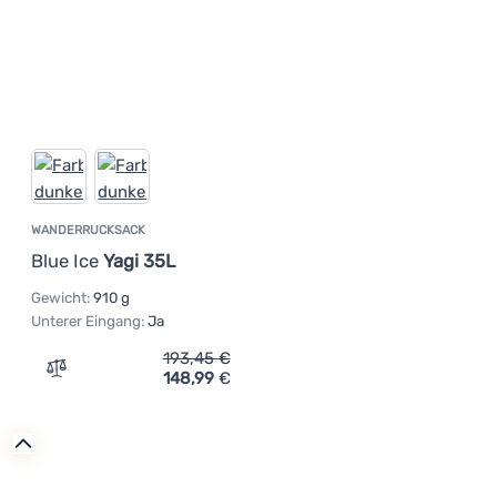
WANDERRUCKSACK
Blue Ice
Yagi 35L
Gewicht:
910 g
Unterer Eingang:
Ja
193,45
€
148,99
€
Zum Vergleich 'Wanderrucksack Blue Ice Yagi 35L' hinzu