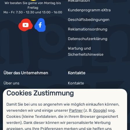
Reklamation
Wir beraten Sie gerne von Montag bis
Freitag
Kundenprogramm eXtra
Mo - Fr: 7:30 - 12:30 und 13:00 - 16:00
Geschäftsbedingungen
Reklamationsordnung
YouTube
Facebook
Datenschutzerklärung
Wartung und
Sicherheitshinweise
Über das Unternehmen
Kontakte
Über uns
Kontakte
Cookies Zustimmung
Impressum
Angebote für Firmen und Vereine
4camping4nature
Newsletter
Damit Sie bei uns so angenehm wie möglich einkaufen können,
verwenden wir und einige unserer
Partner
(z. B.
Google
) sog.
Unsere Tester
Cookies (kleine Textdateien, die in Ihrem Browser gespeichert
werden). Dank dieser können wir personalisierte Werbung
anzeigen, uns Ihre Präferenzen merken und sie helfen uns