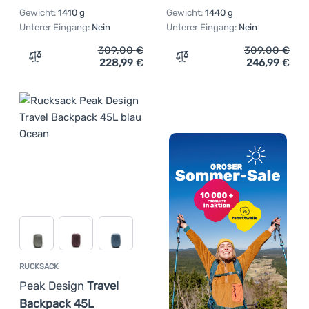
Gewicht:
1410 g
Gewicht:
1440 g
Unterer Eingang:
Nein
Unterer Eingang:
Nein
309,00
€
309,00
€
228,99
€
246,99
€
Zum Vergleich 'Rucksack Ortovox Peak 38 S Dry' hinzuf
Zum Vergleich 'Wasserdic
RUCKSACK
Peak Design
Travel
Backpack 45L