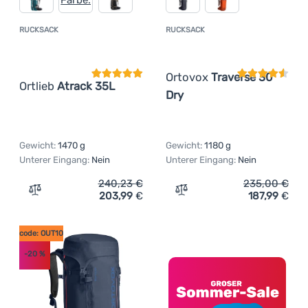
RUCKSACK
RUCKSACK
Kundenbewertung
Kundenbewer
Ortovox
Traverse 30
Ortlieb
Atrack 35L
Dry
Gewicht:
1470 g
Gewicht:
1180 g
Unterer Eingang:
Nein
Unterer Eingang:
Nein
240,23
€
235,00
€
203,99
€
187,99
€
Zum Vergleich 'Rucksack Ortlieb Atrack 35L' hinzufügen
Zum Vergleich 'Rucksack O
code: OUT10
-20
%