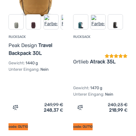
RUCKSACK
RUCKSACK
Kundenbewer
Peak Design
Travel
Backpack 30L
Ortlieb
Atrack 35L
Gewicht:
1440 g
Unterer Eingang:
Nein
Gewicht:
1470 g
Unterer Eingang:
Nein
249,99
€
240,23
€
248,37
€
218,99
€
Zum Vergleich 'Rucksack Peak Design Travel Backpack 3
Zum Vergleich 'Rucksack O
code: OUT10
code: OUT10