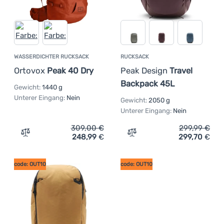
WASSERDICHTER RUCKSACK
RUCKSACK
Ortovox
Peak 40 Dry
Peak Design
Travel
Backpack 45L
Gewicht:
1440 g
Unterer Eingang:
Nein
Gewicht:
2050 g
Unterer Eingang:
Nein
309,00
€
299,99
€
248,99
€
299,70
€
Zum Vergleich 'Wasserdichter Rucksack Ortovox Peak 40
Zum Vergleich 'Rucksack 
code: OUT10
code: OUT10