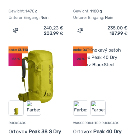
Gewicht:
1470 g
Gewicht:
1180 g
Unterer Eingang:
Nein
Unterer Eingang:
Nein
240,23
€
235,00
€
203,99
€
187,99
€
Zum Vergleich 'Rucksack Ortlieb Atrack 35L' hinzufügen
Zum Vergleich 'Rucksack O
code: OUT10
code: OUT10
-26
%
-20
%
RUCKSACK
WASSERDICHTER RUCKSACK
Ortovox
Peak 38 S Dry
Ortovox
Peak 40 Dry