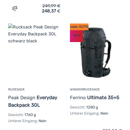
249,99
€
248,37
€
Zum Vergleich 'Rucksack Peak Design Travel Backpack 3
code: OUT10
-10
%
RUCKSACK
WANDERRUCKSACK
Peak Design
Everyday
Ferrino
Ultimate 35+5
Backpack 30L
Gewicht:
1280 g
Unterer Eingang:
Nein
Gewicht:
1760 g
Unterer Eingang:
Nein