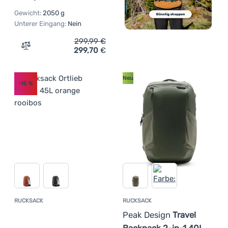
Gewicht:
2050 g
Unterer Eingang:
Nein
299,99
€
299,70
€
Zum Vergleich 'Rucksack Peak Design Travel Backpack 4
Neu
-15
%
RUCKSACK
RUCKSACK
Kundenbewertung
Peak Design
Travel
Backpack 2-in-1 40L