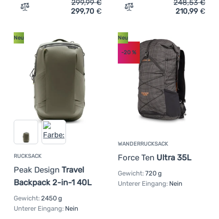
299,99
€
248,53
€
Neu
(
3
)
299,70
€
210,99
€
Anmelden /
Zum Vergleich 'Rucksack Peak Design Travel Backpack 4
Zum Vergleich 'Rucksack O
Registrieren
Neu
Neu
-20
%
WANDERRUCKSACK
Force Ten
Ultra 35L
RUCKSACK
Peak Design
Travel
Gewicht:
720 g
Backpack 2-in-1 40L
Unterer Eingang:
Nein
Gewicht:
2450 g
Unterer Eingang:
Nein