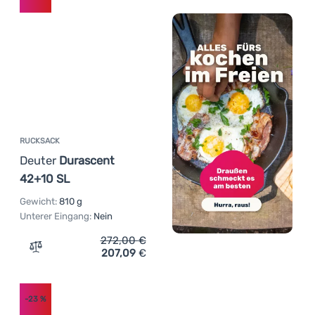
RUCKSACK
Deuter
Durascent
42+10 SL
Gewicht:
810 g
Unterer Eingang:
Nein
272,00
€
207,09
€
Zum Vergleich 'Rucksack Deuter Durascent 42+10 SL' hi
-23
%