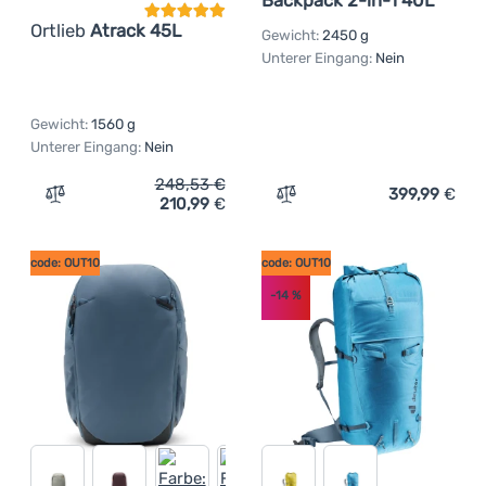
Ortlieb
Atrack 45L
Gewicht:
2450 g
Unterer Eingang:
Nein
Gewicht:
1560 g
Unterer Eingang:
Nein
248,53
€
399,99
€
210,99
€
Zum Vergleich 'Rucksack Ortlieb Atrack 45L' hinzufügen
Zum Vergleich 'Rucksack P
code: OUT10
code: OUT10
-14
%