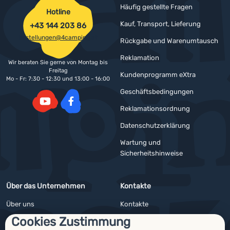
Häufig gestellte Fragen
Hotline
Kauf, Transport, Lieferung
+43 144 203 86
bestellungen@4camping.at
Rückgabe und Warenumtausch
Reklamation
Wir beraten Sie gerne von Montag bis
Freitag
Kundenprogramm eXtra
Mo - Fr: 7:30 - 12:30 und 13:00 - 16:00
Geschäftsbedingungen
Reklamationsordnung
YouTube
Facebook
Datenschutzerklärung
Wartung und
Sicherheitshinweise
Über das Unternehmen
Kontakte
Über uns
Kontakte
Cookies Zustimmung
Impressum
Angebote für Firmen und Vereine