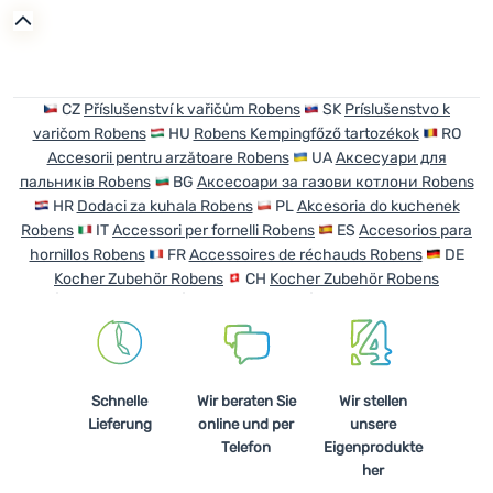
Anmelden /
Registrieren
CZ
Příslušenství k vařičům Robens
SK
Príslušenstvo k
varičom Robens
HU
Robens Kempingfőző tartozékok
RO
Accesorii pentru arzătoare Robens
UA
Аксесуари для
пальників Robens
BG
Аксесоари за газови котлони Robens
HR
Dodaci za kuhala Robens
PL
Akcesoria do kuchenek
Robens
IT
Accessori per fornelli Robens
ES
Accesorios para
hornillos Robens
FR
Accessoires de réchauds Robens
DE
Kocher Zubehör Robens
CH
Kocher Zubehör Robens
Schnelle
Wir beraten Sie
Wir stellen
Lieferung
online und per
unsere
Telefon
Eigenprodukte
her