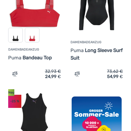
Anmelden /
Registrieren
DAMENBADEANZUG
Puma
Long Sleeve Surf
DAMENBADEANZUG
Puma
Bandeau Top
Suit
32,93
€
73,62
€
24,99
€
54,99
€
Zum Vergleich 'Damenbadeanzug Puma Bandeau Top' hi
Zum Vergleich 'Damenbade
Neu
-25
%