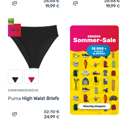
26,56
€
26,56
€
19,99
€
19,99
€
Zum Vergleich 'Damenbadeanzug Puma Side Tie Briefs' 
Zum Vergleich 'Damenbade
Neu
-24
%
DAMENBADEANZUG
Puma
High Waist Briefs
32,70
€
24,99
€
Zum Vergleich 'Damenbadeanzug Puma High Waist Briefs