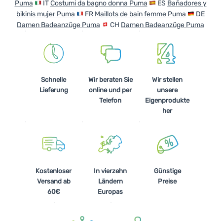
Puma
IT
Costumi da bagno donna Puma
ES
Baňadores y
bikinis mujer Puma
FR
Maillots de bain femme Puma
DE
Damen Badeanzüge Puma
CH
Damen Badeanzüge Puma
Schnelle
Wir beraten Sie
Wir stellen
Lieferung
online und per
unsere
Telefon
Eigenprodukte
her
Kostenloser
In vierzehn
Günstige
Versand ab
Ländern
Preise
60€
Europas