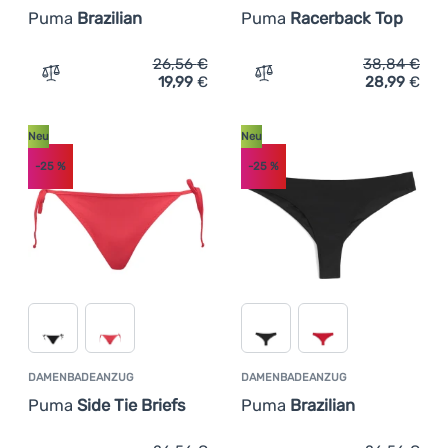
Puma
Brazilian
Puma
Racerback Top
26,56
€
38,84
€
19,99
€
28,99
€
Zum Vergleich 'Damenbadeanzug Puma Brazilian' hinzuf
Zum Vergleich 'Damenbad
Neu
Neu
-25
%
-25
%
DAMENBADEANZUG
DAMENBADEANZUG
Puma
Side Tie Briefs
Puma
Brazilian