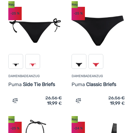
Neu
Neu
-25
%
-25
%
DAMENBADEANZUG
DAMENBADEANZUG
Puma
Side Tie Briefs
Puma
Classic Briefs
26,56
€
26,56
€
19,99
€
19,99
€
Zum Vergleich 'Damenbadeanzug Puma Side Tie Briefs' 
Zum Vergleich 'Damenbade
Neu
Neu
-25
%
-24
%