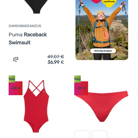
DAMENBADEANZUG
Puma
Raceback
Swimsuit
49,07
€
36,99
€
Zum Vergleich 'Damenbadeanzug Puma Raceback Swimsu
Neu
Neu
-25
%
-25
%