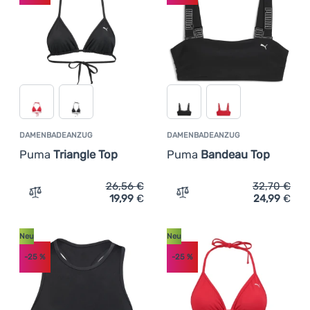
DAMENBADEANZUG
DAMENBADEANZUG
Puma
Triangle Top
Puma
Bandeau Top
26,56
€
32,70
€
19,99
€
24,99
€
Zum Vergleich 'Damenbadeanzug Puma Triangle Top' hi
Zum Vergleich 'Damenbad
Neu
Neu
-25
%
-25
%