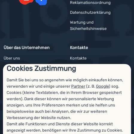
Reklamationsordnung
YouTube
Facebook
Datenschutzerklärung
Wartung und
Sicherheitshinweise
Über das Unternehmen
Kontakte
Über uns
Kontakte
Cookies Zustimmung
Impressum
Angebote für Firmen und Vereine
4camping4nature
Newsletter
Damit Sie bei uns so angenehm wie möglich einkaufen können,
verwenden wir und einige unserer
Partner
(z. B.
Google
) sog.
Unsere Tester
Cookies (kleine Textdateien, die in Ihrem Browser gespeichert
werden). Dank dieser können wir personalisierte Werbung
anzeigen, uns Ihre Präferenzen merken und sie helfen uns
beispielsweise auch bei Analysen, die wir zur weiteren
Auszeichnungen
Verbesserung der Website nutzen.
Damit alle Funktionen und Dienste dieser Website korrekt
angezeigt werden, benötigen wir Ihre Zustimmung zu Cookies.