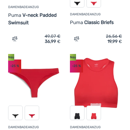
DAMENBADEANZUG
Puma
V-neck Padded
DAMENBADEANZUG
Puma
Classic Briefs
Swimsuit
49,07
€
26,56
€
36,99
€
19,99
€
Zum Vergleich 'Damenbadeanzug Puma V-neck Padded S
Zum Vergleich 'Damenbade
Neu
Neu
-25
%
-25
%
DAMENBADEANZUG
DAMENBADEANZUG