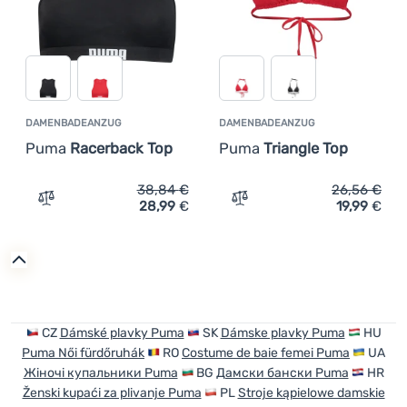
DAMENBADEANZUG
DAMENBADEANZUG
Puma
Racerback Top
Puma
Triangle Top
38,84
€
26,56
€
28,99
€
19,99
€
Zum Vergleich 'Damenbadeanzug Puma Racerback Top' 
Zum Vergleich 'Damenbade
CZ
Dámské plavky Puma
SK
Dámske plavky Puma
HU
Puma Női fürdőruhák
RO
Costume de baie femei Puma
UA
Жіночі купальники Puma
BG
Дамски бански Puma
HR
Ženski kupaći za plivanje Puma
PL
Stroje kąpielowe damskie