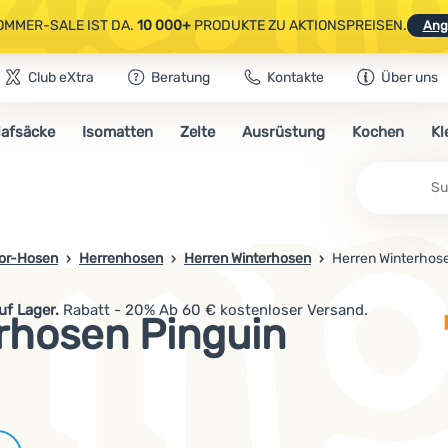
OMMER-SALE IST DA.
10 000+
PRODUKTE ZU AKTIONSPREISEN.
Ang
Club eXtra
Beratung
Kontakte
Über uns
AUSGEWÄHLTE CAMPING- & WANDERAUSRÜSTUNG.
CODE
OUT10
NUTZE
lafsäcke
Isomatten
Zelte
Ausrüstung
Kochen
Kl
OMMER-SALE IST DA.
10 000+
PRODUKTE ZU AKTIONSPREISEN.
Ang
Su
or-Hosen
Herrenhosen
Herren Winterhosen
Herren Winterhose
uf Lager.
Rabatt - 20% Ab 60 € kostenloser Versand.
rhosen Pinguin
Marken