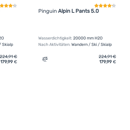
Pinguin
Alpin L Pants 5.0
2O
Wasserdichtigkeit:
20000 mm H2O
/ Skialp
Nach Aktivitäten:
Wandern / Ski / Skialp
224,91
€
224,91
€
179,99
€
179,99
€
in Alpin L Pants 5.0' hinzufügen
Zum Vergleich 'Hose Pinguin Alpin L Pant