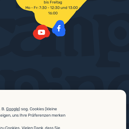
bis Freitag
Mo - Fr: 7:30 - 12:30 und 13:00 -
16:00
Facebook
YouTube
. B.
Google
) sog. Cookies (kleine
zeigen, uns Ihre Präferenzen merken
zu Cookies. Vielen Dank, dass Sie