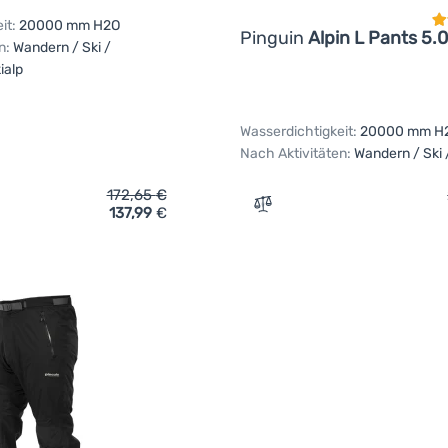
it:
20000 mm H2O
Pinguin
Alpin L Pants 5.0
n:
Wandern / Ski /
ialp
Wasserdichtigkeit:
20000 mm H
Nach Aktivitäten:
Wandern / Ski 
172,65
€
137,99
€
ich 'Hose Pinguin Alpin S Pants 5.0' hinzufügen
Zum Vergleich 'Hose Pingu