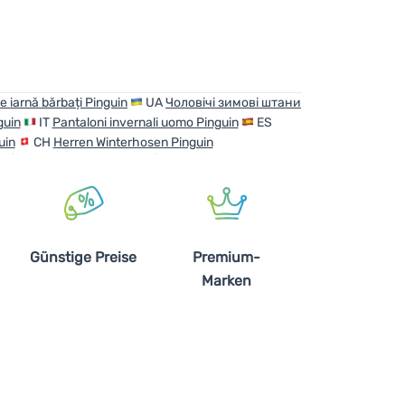
e iarnă bărbați Pinguin
UA
Чоловічі зимові штани
guin
IT
Pantaloni invernali uomo Pinguin
ES
uin
CH
Herren Winterhosen Pinguin
Günstige Preise
Premium-
Marken