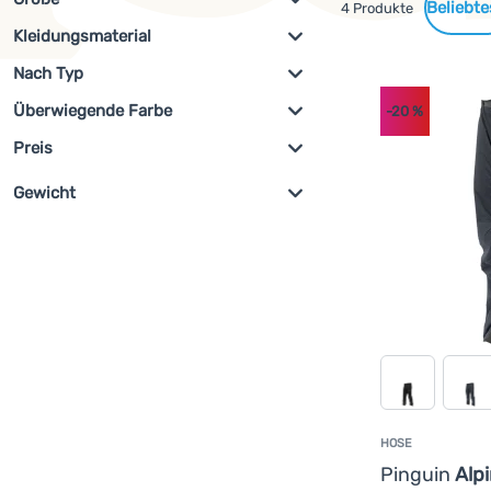
Gefundene
4 Produkte
Kleidungsmaterial
S
L
XL
Filterung anzeigen
Produkte
Nach Typ
Gelanots
(
4
)
XXL
100% Nylon
(
2
)
Überwiegende Farbe
Wasserdicht/Membranen
(
4
)
-20
%
Nylon
(
2
)
Preis
Grau
Schwarz
Gewicht
€
€
az
g
g
az
HOSE
Pinguin
Alpi