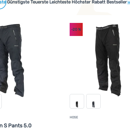
 Produkte
Günstigste
Teuerste
Leichteste
Höchster Rabatt
Bestseller
W
-20
%
HOSE
K
n S Pants 5.0