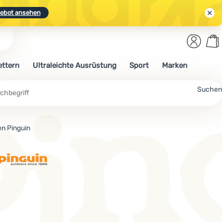
ebot ansehen
Benut
Wa
N.
Entdecken
Anmelden
War
ettern
Ultraleichte Ausrüstung
Sport
Marken
ebot ansehen
che
Suchen
n Pinguin