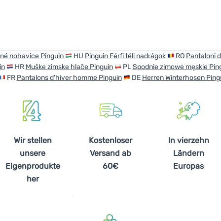
né nohavice Pinguin
HU
Pinguin Férfi téli nadrágok
RO
Pantaloni d
in
HR
Muške zimske hlače Pinguin
PL
Spodnie zimowe męskie Pin
FR
Pantalons d'hiver homme Pinguin
DE
Herren Winterhosen Ping
Wir stellen
Kostenloser
In vierzehn
unsere
Versand ab
Ländern
Eigenprodukte
60€
Europas
her