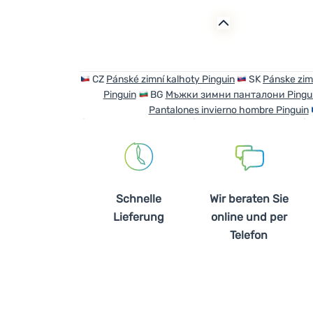
CZ
Pánské zimní kalhoty Pinguin
SK
Pánske zim
Pinguin
BG
Мъжки зимни панталони Pingu
Pantalones invierno hombre Pinguin
Schnelle
Wir beraten Sie
Lieferung
online und per
Telefon