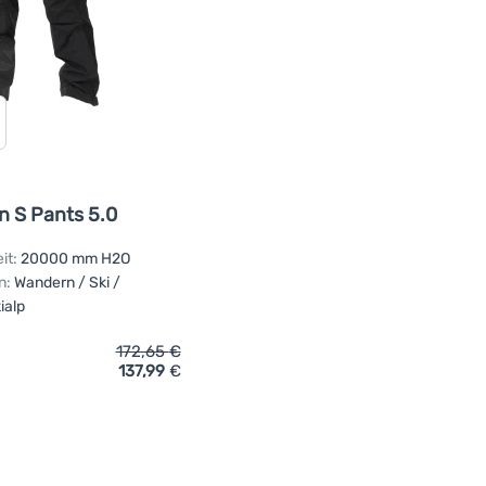
n S Pants 5.0
it:
20000 mm H2O
n:
Wandern / Ski /
ialp
172,65
€
137,99
€
ich 'Hose Pinguin Alpin S Pants 5.0' hinzufügen