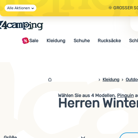
🌞 GROSSER S
Alle Aktionen
🤫 - 10 % AUF 
Sale
Kleidung
Schuhe
Rucksäcke
Sch
🌞 GROSSER S
4camping.at
Kleidung
Outdo
Wählen Sie aus
4
Modellen.
Pinguin
a
Herren Winte
Filterung nach Parametern und 
Größe