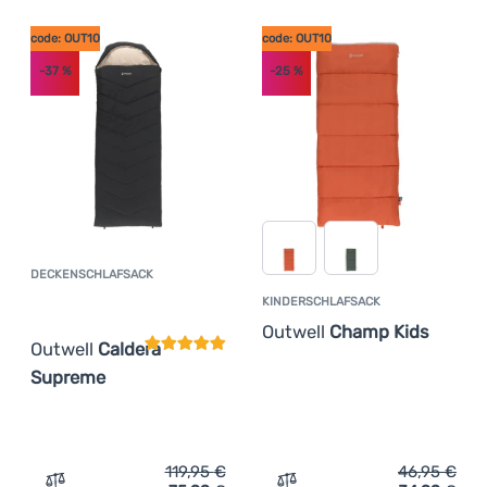
Ausverkauf
(
25
)
Anmelden /
code: OUT10
code: OUT10
code: OUT10
(
34
)
Registrieren
-37
%
-25
%
DECKENSCHLAFSACK
Kundenbewertung
KINDERSCHLAFSACK
Outwell
Champ Kids
Outwell
Caldera
Supreme
119,95
€
46,95
€