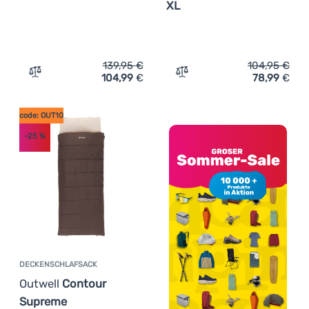
XL
139,95
€
104,95
€
104,99
€
78,99
€
Zum Vergleich 'Deckenschlafsack Outwell Contour Lux D
Zum Vergleich 'Deckenschl
code: OUT10
-25
%
DECKENSCHLAFSACK
Outwell
Contour
Supreme