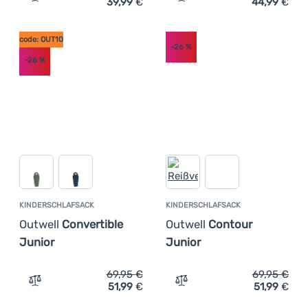
39,99
€
44,99
€
Zum Vergleich 'Deckenschlafsack Outwell Campion Prim
Zum Vergleich 'Deckensch
code: OUT10
-26
%
-26
%
KINDERSCHLAFSACK
KINDERSCHLAFSACK
Outwell
Convertible
Outwell
Contour
Junior
Junior
69,95
€
69,95
€
51,99
€
51,99
€
Zum Vergleich 'Kinderschlafsack Outwell Convertible Ju
Zum Vergleich 'Kinderschl