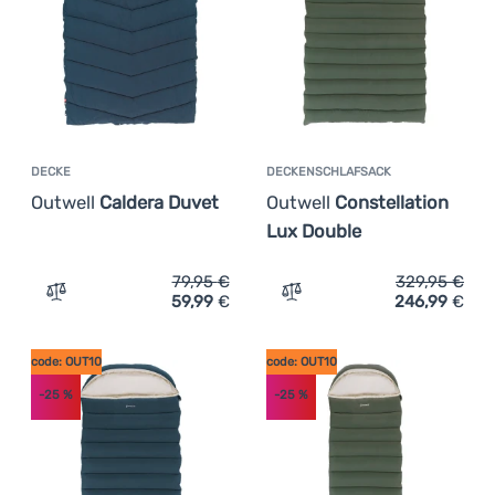
DECKE
DECKENSCHLAFSACK
Outwell
Caldera Duvet
Outwell
Constellation
Lux Double
79,95
€
329,95
€
59,99
€
246,99
€
Zum Vergleich 'Decke Outwell Caldera Duvet' hinzufügen
Zum Vergleich 'Deckenschl
code: OUT10
code: OUT10
-25
%
-25
%