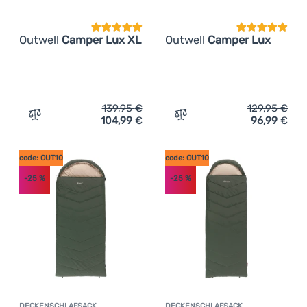
Outwell
Camper Lux XL
Outwell
Camper Lux
139,95
€
129,95
€
104,99
€
96,99
€
Zum Vergleich 'Deckenschlafsack Outwell Camper Lux XL
Zum Vergleich 'Deckensch
code: OUT10
code: OUT10
-25
%
-25
%
DECKENSCHLAFSACK
DECKENSCHLAFSACK