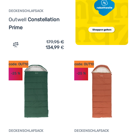
DECKENSCHLAFSACK
Outwell
Constellation
Prime
179,95
€
134,99
€
Zum Vergleich 'Deckenschlafsack Outwell Constellation 
code: OUT10
code: OUT10
-25
%
-25
%
DECKENSCHLAFSACK
DECKENSCHLAFSACK
Kundenbewertung
Kundenbewer