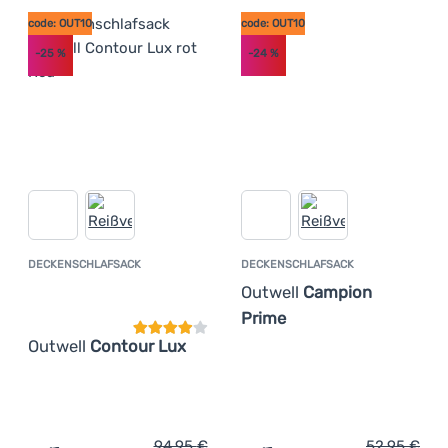
code: OUT10
code: OUT10
-25
%
-24
%
DECKENSCHLAFSACK
DECKENSCHLAFSACK
Kundenbewertung
Outwell
Campion
Prime
Outwell
Contour Lux
94,95
€
52,95
€