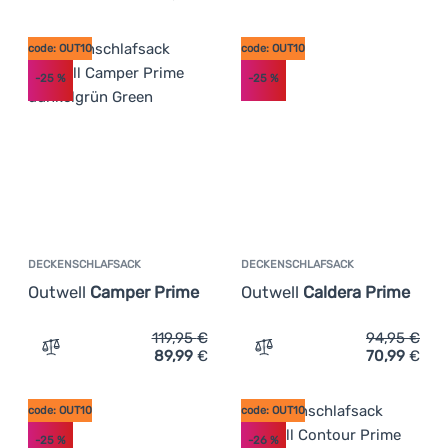
code: OUT10
code: OUT10
-25
%
-25
%
DECKENSCHLAFSACK
DECKENSCHLAFSACK
Outwell
Camper Prime
Outwell
Caldera Prime
119,95
€
94,95
€
89,99
€
70,99
€
Zum Vergleich 'Deckenschlafsack Outwell Camper Prime'
Zum Vergleich 'Deckenschl
code: OUT10
code: OUT10
-25
%
-26
%