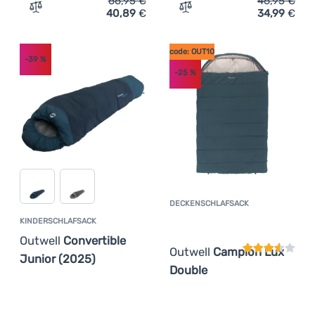
66,95
€
46,95
€
40,89
€
34,99
€
Zum Vergleich 'Kinderschlafsack Outwell Convertible Ju
Zum Vergleich 'Kinderschl
code: OUT10
-39
%
-25
%
DECKENSCHLAFSACK
Kundenbewer
KINDERSCHLAFSACK
Outwell
Convertible
Outwell
Campion Lux
Junior (2025)
Double