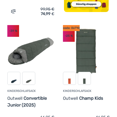
99,95
€
74,99
€
Zum Vergleich 'Deckenschlafsack Outwell Contour Supr
code: OUT10
-39
%
-25
%
KINDERSCHLAFSACK
KINDERSCHLAFSACK
Outwell
Convertible
Outwell
Champ Kids
Junior (2025)