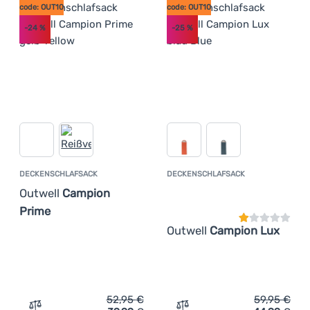
code: OUT10
code: OUT10
-24
%
-25
%
DECKENSCHLAFSACK
DECKENSCHLAFSACK
Kundenbewer
Outwell
Campion
Prime
Outwell
Campion Lux
52,95
€
59,95
€