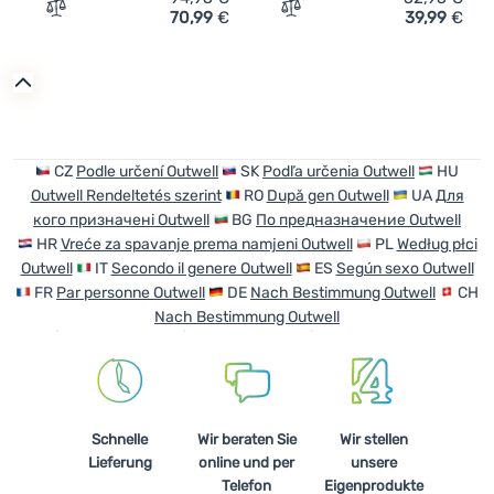
70,99
€
39,99
€
Zum Vergleich 'Deckenschlafsack Outwell Contour Lux' 
Zum Vergleich 'Deckensch
CZ
Podle určení Outwell
SK
Podľa určenia Outwell
HU
Outwell Rendeltetés szerint
RO
După gen Outwell
UA
Для
кого призначені Outwell
BG
По предназначение Outwell
HR
Vreće za spavanje prema namjeni Outwell
PL
Według płci
Outwell
IT
Secondo il genere Outwell
ES
Según sexo Outwell
FR
Par personne Outwell
DE
Nach Bestimmung Outwell
CH
Nach Bestimmung Outwell
Schnelle
Wir beraten Sie
Wir stellen
Lieferung
online und per
unsere
Telefon
Eigenprodukte