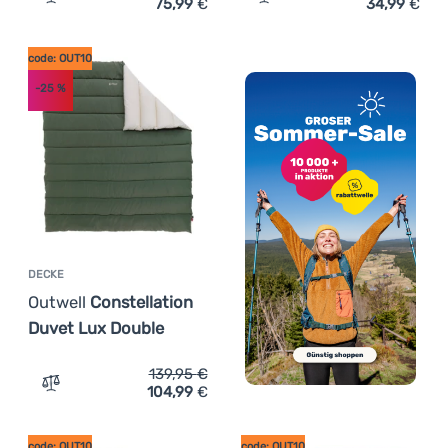
75,99
€
34,99
€
Zum Vergleich 'Deckenschlafsack Outwell Caldera Supre
Zum Vergleich 'Kinderschl
code: OUT10
-25
%
DECKE
Outwell
Constellation
Duvet Lux Double
139,95
€
104,99
€
Zum Vergleich 'Decke Outwell Constellation Duvet Lux D
code: OUT10
code: OUT10