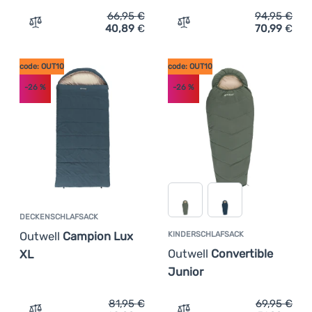
66,95
€
94,95
€
40,89
€
70,99
€
Zum Vergleich 'Kinderschlafsack Outwell Convertible Ju
Zum Vergleich 'Deckensch
code: OUT10
code: OUT10
-26
%
-26
%
DECKENSCHLAFSACK
Outwell
Campion Lux
KINDERSCHLAFSACK
Outwell
Convertible
XL
Junior
81,95
€
69,95
€