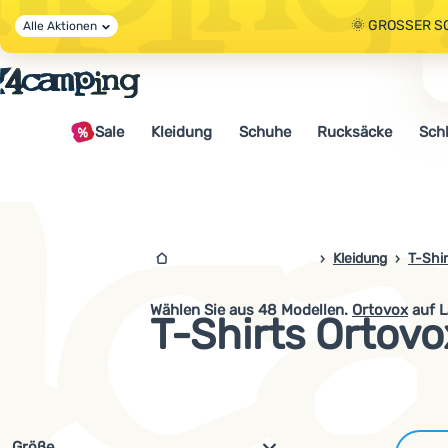
🌞 GROSSER S
Alle Aktionen
🤫 - 10 % AUF 
Sale
Kleidung
Schuhe
Rucksäcke
Sch
🌞 GROSSER S
4camping.at
Kleidung
T-Shir
Wählen Sie aus
48
Modellen.
Ortovox
auf L
T-Shirts Ortovo
Filterung nach Parametern und 
Größe