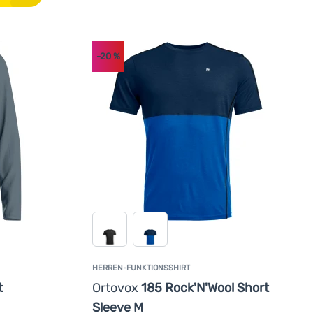
-20
%
HERREN-FUNKTIONSSHIRT
t
Ortovox
185 Rock'N'Wool Short
Sleeve M