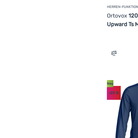
HERREN-FUNKTION
Ortovox
120
Upward Ts 
Zum Vergle
Neu
-20
%