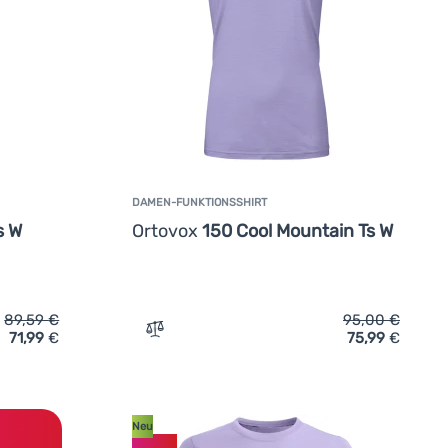
DAMEN-FUNKTIONSSHIRT
s W
Ortovox
150 Cool Mountain Ts W
89,59
€
95,00
€
71,99
€
75,99
€
W' hinzufügen
tionsshirt Ortovox 150 Cool Clean Ts W' hinzufügen
Zum Vergleich 'Damen-Funktionsshirt Ort
Neu