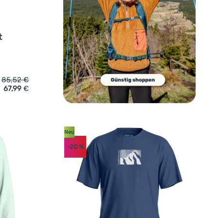
t
85,52
€
67,99
€
s M' hinzufügen
ktionsshirt Ortovox 120 Cool Tec Fast Upward Ts W' hinzufüge
Neu
-20
%