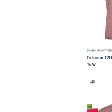
DAMEN-FUNKTION
Ortovox
120
Ts W
Zum Vergle
Neu