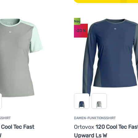
Neu
-20
%
SSHIRT
DAMEN-FUNKTIONSSHIRT
 Cool Tec Fast
Ortovox
120 Cool Tec Fas
W
Upward Ls W