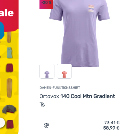
-20
%
DAMEN-FUNKTIONSSHIRT
Ortovox
140 Cool Mtn Gradient
Ts
73,41
€
58,99
€
fügen
Zum Vergleich 'Damen-Funktionsshirt Ort