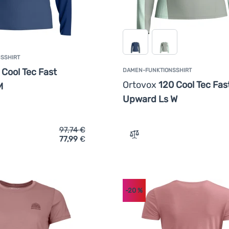
SSHIRT
 Cool Tec Fast
DAMEN-FUNKTIONSSHIRT
Ortovox
120 Cool Tec Fas
M
Upward Ls W
97,74
€
77,99
€
ich 'Herren-Funktionsshirt Ortovox 120 Cool Tec Fast Upward L
Zum Vergleich 'Damen-Fun
-20
%