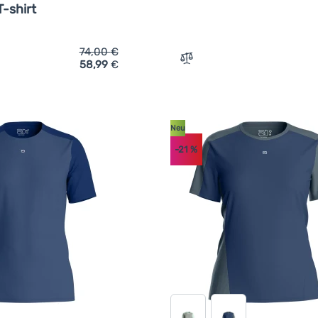
-shirt
74,00
€
58,99
€
ich 'Damen-T-Shirt Ortovox 140 Cool Round Landscape T-shirt'
Zum Vergleich 'Herren-Fun
Neu
-21
%