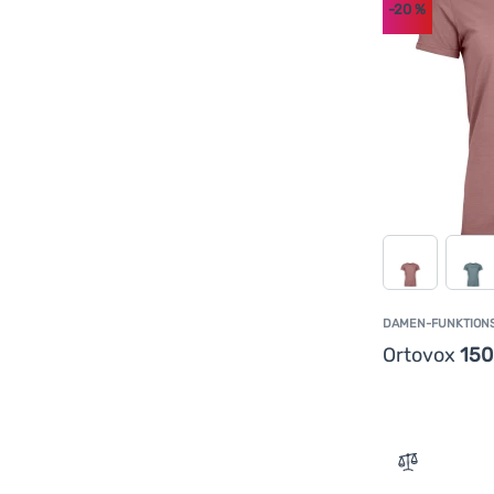
-20
%
DAMEN-FUNKTION
Ortovox
150
Zum Vergle