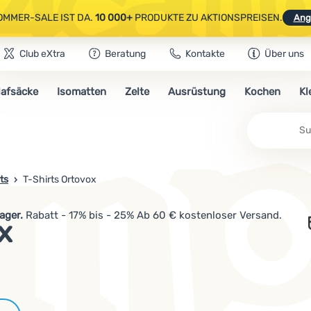
OMMER-SALE IST DA.
10 000+
PRODUKTE ZU AKTIONSPREISEN.
Ang
Club eXtra
Beratung
Kontakte
Über uns
AUSGEWÄHLTE CAMPING- & WANDERAUSRÜSTUNG.
CODE
OUT10
NUTZE
lafsäcke
Isomatten
Zelte
Ausrüstung
Kochen
Kl
OMMER-SALE IST DA.
10 000+
PRODUKTE ZU AKTIONSPREISEN.
Ang
Su
ts
T-Shirts Ortovox
ager.
Rabatt - 17% bis - 25% Ab 60 € kostenloser Versand.
x
Marken