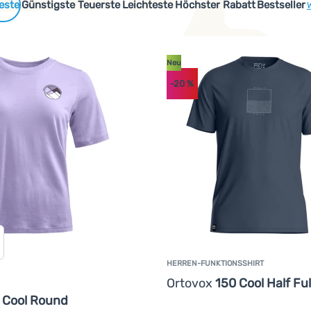
 Produkte
Günstigste
Teuerste
Leichteste
Höchster Rabatt
Bestseller
W
Neu
-20
%
cen oder recycelten Materialien hergestellt werden oder sind s
HERREN-FUNKTIONSSHIRT
Ortovox
150 Cool Half Ful
 Cool Round