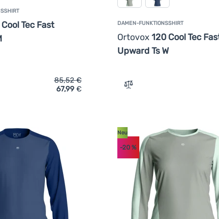
SSHIRT
 Cool Tec Fast
DAMEN-FUNKTIONSSHIRT
Ortovox
120 Cool Tec Fas
M
Upward Ts W
85,52
€
67,99
€
ich 'Herren-Funktionsshirt Ortovox 120 Cool Tec Fast Upward T
Zum Vergleich 'Damen-Fun
Neu
-20
%