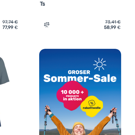
Ts
97,74
€
73,41
€
77,99
€
58,99
€
 hinzufügen
ktionsshirt Ortovox 150 Cool Half Full Ts' hinzufügen
Zum Vergleich 'Damen-Funktionsshirt Ort