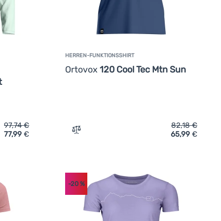
HERREN-FUNKTIONSSHIRT
Ortovox
120 Cool Tec Mtn Sun
t
97,74
€
82,18
€
77,99
€
65,99
€
s M' hinzufügen
ktionsshirt Ortovox 120 Cool Tec Fast Upward Ls W' hinzufüge
Zum Vergleich 'Herren-Funktionsshirt Or
-20
%