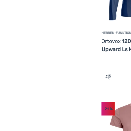
HERREN-FUNKTION
Ortovox
120
Upward Ls 
Zum Vergle
-21
%