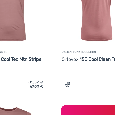
SSHIRT
DAMEN-FUNKTIONSSHIRT
 Cool Tec Mtn Stripe
Ortovox
150 Cool Clean T
85,52
€
67,99
€
ich 'Damen-Funktionsshirt Ortovox 120 Cool Tec Mtn Stripe Ts 
Zum Vergleich 'Damen-Funk