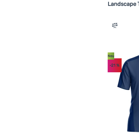
Landscape T
Zum Vergle
Neu
-21
%