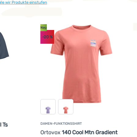
ie wir Produkte einstufen
Neu
-20
%
o konzipiert, dass ihre Lebensdauer maximal verlängert wird un
l Ts
DAMEN-FUNKTIONSSHIRT
Ortovox
140 Cool Mtn Gradient