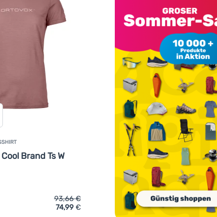
SSHIRT
 Cool Brand Ts W
93,66
€
74,99
€
ich 'Damen-Funktionsshirt Ortovox 150 Cool Brand Ts W' hinzu