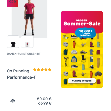
-20
%
DAMEN-FUNKTIONSSHIRT
Kundenbewertung
On Running
Performance-T
80,00
€
63,99
€
Zum Vergleich 'Damen-Funktionsshirt On Running Perfo