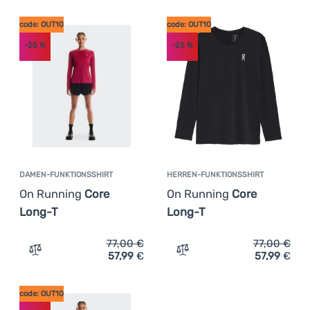
Anmelden /
code: OUT10
code: OUT10
Registrieren
-25
%
-25
%
DAMEN-FUNKTIONSSHIRT
HERREN-FUNKTIONSSHIRT
On Running
Core
On Running
Core
Long-T
Long-T
77,00
€
77,00
€
57,99
€
57,99
€
Zum Vergleich 'Damen-Funktionsshirt On Running Core 
Zum Vergleich 'Herren-Fu
code: OUT10