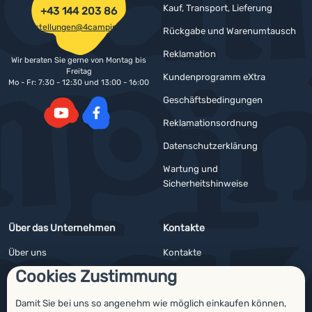
Kauf, Transport, Lieferung
+43 144 203 86
bestellungen@4camping.at
Rückgabe und Warenumtausch
Reklamation
Wir beraten Sie gerne von Montag bis
Freitag
Kundenprogramm eXtra
Mo - Fr: 7:30 - 12:30 und 13:00 - 16:00
Geschäftsbedingungen
Reklamationsordnung
YouTube
Facebook
Datenschutzerklärung
Wartung und
Sicherheitshinweise
Über das Unternehmen
Kontakte
Über uns
Kontakte
Cookies Zustimmung
Impressum
Angebote für Firmen und Vereine
4camping4nature
Newsletter
Damit Sie bei uns so angenehm wie möglich einkaufen können,