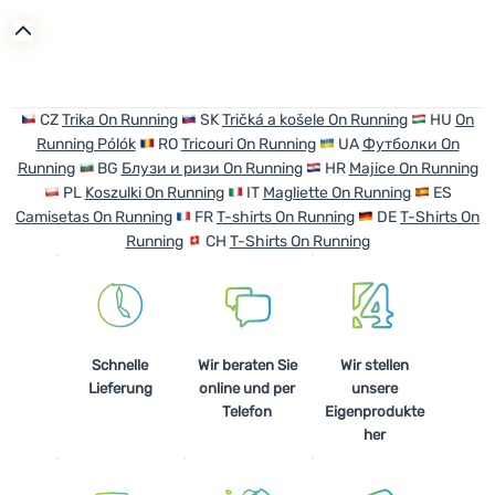
CZ
Trika On Running
SK
Tričká a košele On Running
HU
On
Running Pólók
RO
Tricouri On Running
UA
Футболки On
Running
BG
Блузи и ризи On Running
HR
Majice On Running
PL
Koszulki On Running
IT
Magliette On Running
ES
Camisetas On Running
FR
T-shirts On Running
DE
T-Shirts On
Running
CH
T-Shirts On Running
Schnelle
Wir beraten Sie
Wir stellen
Lieferung
online und per
unsere
Telefon
Eigenprodukte
her