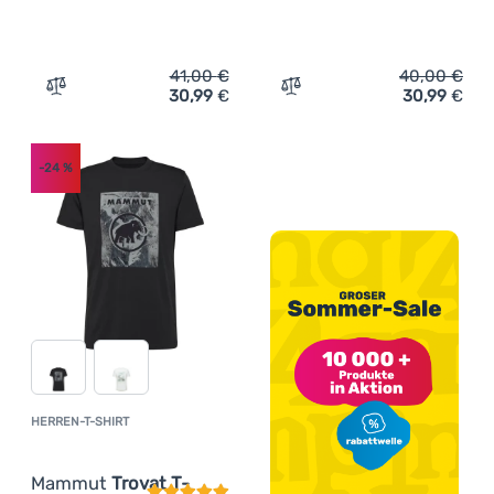
41,00
€
40,00
€
30,99
€
30,99
€
Zum Vergleich 'Herren-T-Shirt Mammut Core T-Shirt Me
Zum Vergleich 'Herren-T-S
-24
%
HERREN-T-SHIRT
Kundenbewertung
Mammut
Trovat T-