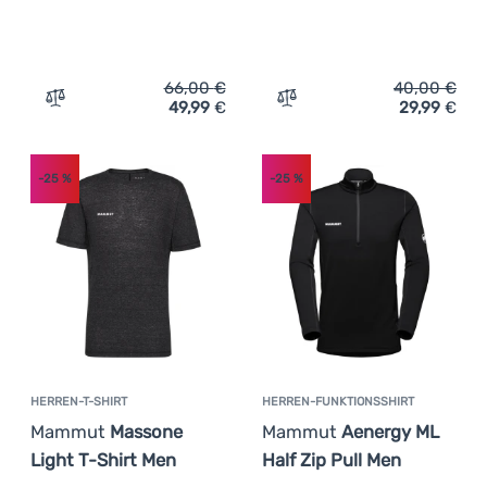
66,00
€
40,00
€
49,99
€
29,99
€
Zum Vergleich 'Herrenhemd Mammut Lenni Shirt' hinzuf
Zum Vergleich 'Herren-T-
-25
%
-25
%
HERREN-T-SHIRT
HERREN-FUNKTIONSSHIRT
Mammut
Massone
Mammut
Aenergy ML
Light T-Shirt Men
Half Zip Pull Men