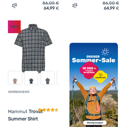
86,00
€
86,00
€
64,99
€
64,99
€
Zum Vergleich 'Herrenhemd Mammut Trovat Summer Shir
Zum Vergleich 'Herrenhe
-24
%
HERRENHEMD
Kundenbewertung
Mammut
Trovat
Summer Shirt