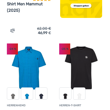
Shirt Men Mammut
(2025)
62,00
€
46,99
€
Zum Vergleich 'Herren-T-Shirt Mammut Trovat T-Shirt 
-24
%
-25
%
HERRENHEMD
HERREN-T-SHIRT
Kundenbewertung