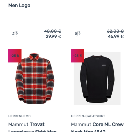
Men Logo
40,00
€
62,00
€
29,99
€
46,99
€
Zum Vergleich 'Herren-T-Shirt Mammut Core T-Shirt Men
Zum Vergleich 'Herren-T-
-25
%
-25
%
HERRENHEMD
HERREN-SWEATSHIRT
Mammut
Trovat
Mammut
Core ML Crew
Longsleeve Shirt Men
Neck Men 1862