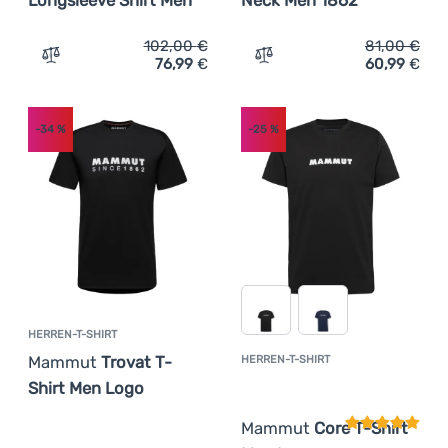
102,00
€
81,00
€
76,99
€
60,99
€
Zum Vergleich 'Herrenhemd Mammut Trovat Longsleeve S
Zum Vergleich 'Herren-Sw
-34
%
-25
%
HERREN-T-SHIRT
Mammut
Trovat T-
HERREN-T-SHIRT
Kundenbewer
Shirt Men Logo
Mammut
Core T-Shirt