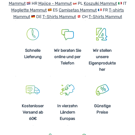
Mammut
HR
Majice - Mammut
PL
Koszulki Mammut
IT
Magliette Mammut
ES
Camisetas Mammut
FR
T-shirts
Mammut
DE
T-Shirts Mammut
CH
T-Shirts Mammut
Schnelle
Wir beraten Sie
Wir stellen
Lieferung
online und per
unsere
Telefon
Eigenprodukte
her
Kostenloser
In vierzehn
Günstige
Versand ab
Ländern
Preise
60€
Europas