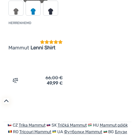
HERRENHEMD
Kundenbewertung
Mammut
Lenni Shirt
66,00
€
49,99
€
Zum Vergleich 'Herrenhemd Mammut Lenni Shirt' hinzuf
CZ
Trika Mammut
SK
Tričká Mammut
HU
Mammut pólók
RO
Tricouri Mammut
UA
Футболки Mammut
BG
Блузи