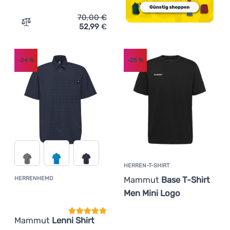
70,00
€
52,99
€
Zum Vergleich 'Herrenhemd Mammut Alvra Summer Shirt
-24
%
-25
%
HERREN-T-SHIRT
Mammut
Base T-Shirt
HERRENHEMD
Kundenbewertung
Men Mini Logo
Mammut
Lenni Shirt