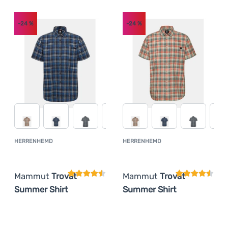
Anmelden /
Registrieren
-24
%
-24
%
HERRENHEMD
HERRENHEMD
Kundenbewertung
Kundenbewer
Mammut
Trovat
Mammut
Trovat
Summer Shirt
Summer Shirt