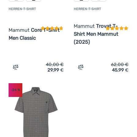
HERREN-T-SHIRT
HERREN-T-SHIRT
Kundenbewertung
Kundenbewer
Mammut
Trovat T-
Mammut
Core T-Shirt
Shirt Men Mammut
Men Classic
(2025)
40,00
€
62,00
€
29,99
€
45,99
€
Zum Vergleich 'Herren-T-Shirt Mammut Core T-Shirt Men
Zum Vergleich 'Herren-T-
-24
%