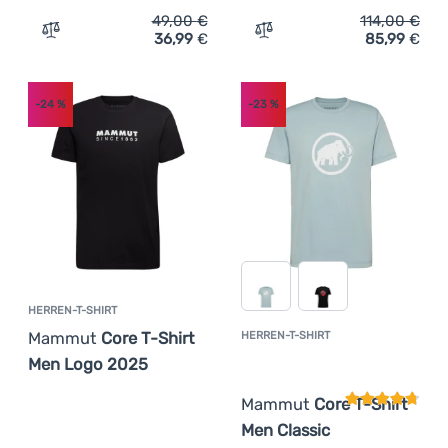
49,00
€
114,00
€
36,99
€
85,99
€
Zum Vergleich 'Herren-T-Shirt Mammut Massone Light T-
Zum Vergleich 'Herren-Fu
-24
%
-23
%
HERREN-T-SHIRT
Mammut
Core T-Shirt
HERREN-T-SHIRT
Kundenbewer
Men Logo 2025
Mammut
Core T-Shirt
Men Classic