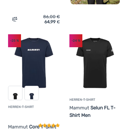
86,00
€
64,99
€
Zum Vergleich 'Herrenhemd Mammut Trovat Summer Shir
-25
%
-24
%
HERREN-T-SHIRT
Mammut
Selun FL T-
HERREN-T-SHIRT
Kundenbewertung
Shirt Men
Mammut
Core T-Shirt