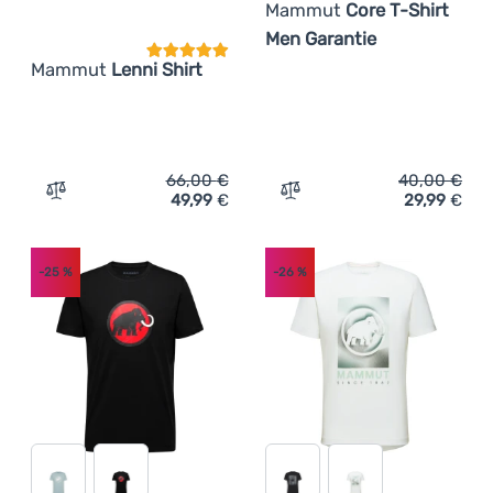
Mammut
Core T-Shirt
Men Garantie
Mammut
Lenni Shirt
66,00
€
40,00
€
49,99
€
29,99
€
Zum Vergleich 'Herrenhemd Mammut Lenni Shirt' hinzuf
Zum Vergleich 'Herren-T-
-25
%
-26
%