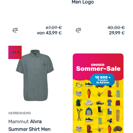
Men Logo
67,09
€
40,00
€
von 43,99
€
29,99
€
Zum Vergleich 'Herren-T-Shirt Mammut Trovat T-Shirt M
Zum Vergleich 'Herren-T-
-24
%
HERRENHEMD
Mammut
Alvra
Summer Shirt Men