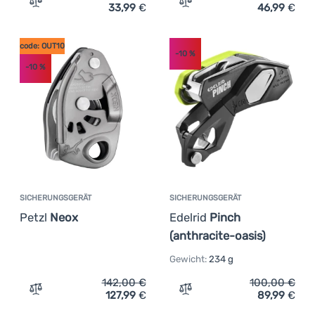
33,99
€
46,99
€
Zum Vergleich 'Sicherungsgerät Ocún Bow' hinzufügen
Zum Vergleich 'Set-Siche
code: OUT10
-10
%
-10
%
SICHERUNGSGERÄT
SICHERUNGSGERÄT
Petzl
Neox
Edelrid
Pinch
(anthracite-oasis)
Gewicht:
234 g
142,00
€
100,00
€
127,99
€
89,99
€
Zum Vergleich 'Sicherungsgerät Petzl Neox' hinzufügen
Zum Vergleich 'Sicherungs