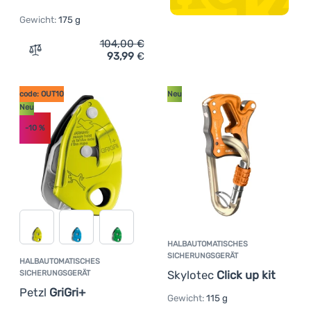
Gewicht:
175 g
104,00
€
93,99
€
Zum Vergleich 'Halbautomatisches Sicherungsgerät Petzl
code: OUT10
Neu
Neu
-10
%
HALBAUTOMATISCHES
SICHERUNGSGERÄT
HALBAUTOMATISCHES
Skylotec
Click up kit
SICHERUNGSGERÄT
Petzl
GriGri+
Gewicht:
115 g