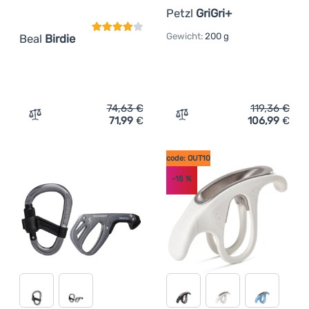
Petzl
GriGri+
Gewicht:
200 g
Beal
Birdie
74,63
€
119,36
€
71,99
€
106,99
€
Zum Vergleich 'Sicherungsgerät Beal Birdie' hinzufügen
Zum Vergleich 'Halbautoma
code: OUT10
-15
%