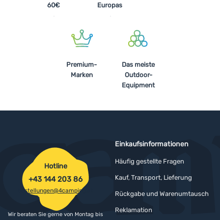
60€
Europas
Premium-
Das meiste
Marken
Outdoor-
Equipment
Einkaufsinformationen
Häufig gestellte Fragen
Hotline
Kauf, Transport, Lieferung
+43 144 203 86
bestellungen@4camping.at
Rückgabe und Warenumtausch
Reklamation
Wir beraten Sie gerne von Montag bis