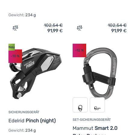
Gewicht:
234 g
102,54
€
102,54
€
91,99
€
91,99
€
Zum Vergleich 'Sicherungsgerät Edelrid Pinch (blue-nigh
Zum Vergleich 'Sicherungsg
Neu
-12
%
-10
%
SICHERUNGSGERÄT
Edelrid
Pinch (night)
SET-SICHERUNGSGERÄT
Mammut
Smart 2.0
Gewicht:
234 g