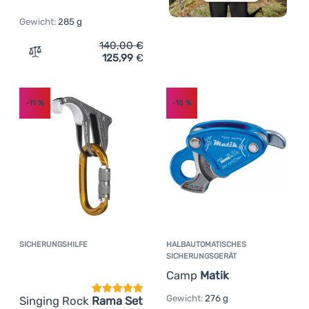
Gewicht:
285 g
140,00
€
125,99
€
Zum Vergleich 'Halbautomatisches Sicherungsgerät Wild
-11
%
-15
%
SICHERUNGSHILFE
HALBAUTOMATISCHES
Kundenbewertung
SICHERUNGSGERÄT
Camp
Matik
Gewicht:
276 g
Singing Rock
Rama Set