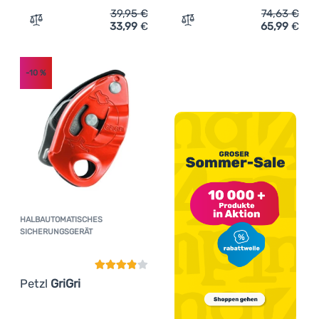
39,95
€
74,63
€
33,99
€
65,99
€
Zum Vergleich 'Sicherungsgerät Ocún Bow' hinzufügen
Zum Vergleich 'Sicherungs
-10
%
HALBAUTOMATISCHES
Kundenbewertung
SICHERUNGSGERÄT
Petzl
GriGri