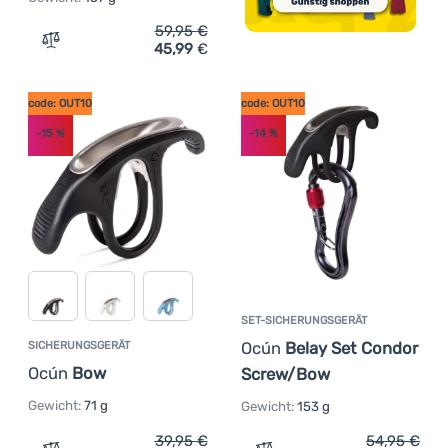
59,95
€
45,99
€
Zum Vergleich 'Set-Sicherungsgerät Ocún Belay Set Con
code: OUT10
code: OUT10
-15
%
-14
%
SET-SICHERUNGSGERÄT
Ocún
Belay Set Condor
SICHERUNGSGERÄT
Ocún
Bow
Screw/Bow
Gewicht:
71 g
Gewicht:
153 g
39,95
€
54,95
€