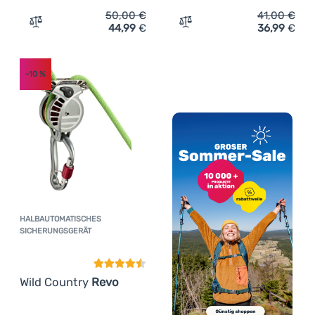
50,00
€
41,00
€
44,99
€
36,99
€
Zum Vergleich 'Sicherungsgerät Edelrid Mega Jul II' hin
Zum Vergleich 'Sicherung
-10
%
HALBAUTOMATISCHES
Kundenbewertung
SICHERUNGSGERÄT
Wild Country
Revo