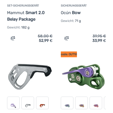
SET-SICHERUNGSGERÄT
SICHERUNGSGERÄT
Mammut
Smart 2.0
Ocún
Bow
Belay Package
Gewicht:
71 g
Gewicht:
182 g
58,00
€
39,95
€
52,99
€
33,99
€
Zum Vergleich 'Set-Sicherungsgerät Mammut Smart 2.0 
Zum Vergleich 'Sicherung
code: OUT10