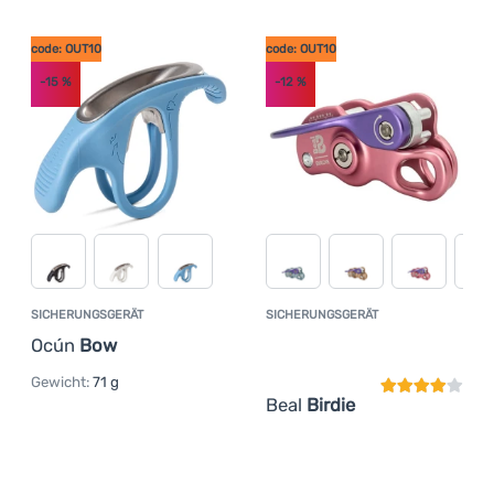
Anmelden /
code: OUT10
code: OUT10
Registrieren
-15
%
-12
%
SICHERUNGSGERÄT
SICHERUNGSGERÄT
Kundenbewer
Ocún
Bow
Gewicht:
71 g
Beal
Birdie