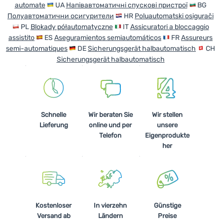
automate
UA
Напівавтоматичні спускові пристрої
BG
Полуавтоматични осигурители
HR
Poluautomatski osigurači
PL
Blokady półautomatyczne
IT
Assicuratori a bloccaggio
assistito
ES
Aseguramientos semiautomáticos
FR
Assureurs
semi-automatiques
DE
Sicherungsgerät halbautomatisch
CH
Sicherungsgerät halbautomatisch
Schnelle
Wir beraten Sie
Wir stellen
Lieferung
online und per
unsere
Telefon
Eigenprodukte
her
Kostenloser
In vierzehn
Günstige
Versand ab
Ländern
Preise