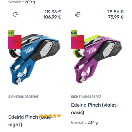
Gewicht:
200 g
119,36
€
78,86
€
106,99
€
75,99
€
Zum Vergleich 'Halbautomatisches Sicherungsgerät Petzl
Zum Vergleich 'Halbautoma
Neu
Neu
-10
%
-10
%
SICHERUNGSGERÄT
SICHERUNGSGERÄT
Kundenbewertung
Edelrid
Pinch (violet-
oasis)
Edelrid
Pinch (blue-
Gewicht:
234 g
night)