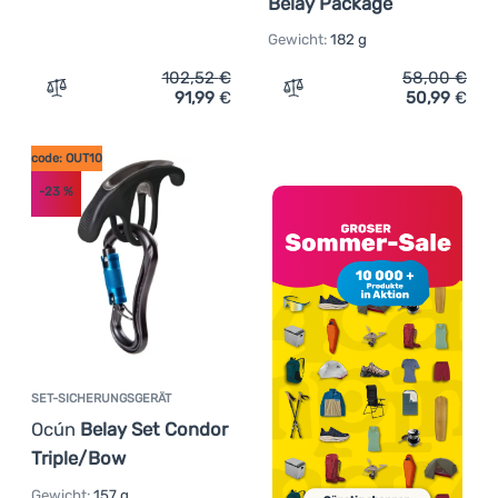
Belay Package
Gewicht:
182 g
102,52
€
58,00
€
91,99
€
50,99
€
Zum Vergleich 'Sicherungsgerät Edelrid Pinch (night)' h
Zum Vergleich 'Set-Siche
code: OUT10
-23
%
SET-SICHERUNGSGERÄT
Ocún
Belay Set Condor
Triple/Bow
Gewicht:
157 g