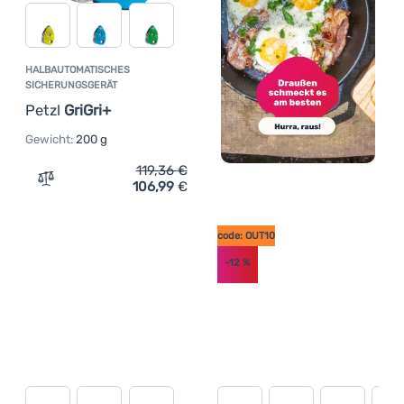
HALBAUTOMATISCHES
SICHERUNGSGERÄT
Petzl
GriGri+
Gewicht:
200 g
119,36
€
106,99
€
Zum Vergleich 'Halbautomatisches Sicherungsgerät Petzl
code: OUT10
-12
%