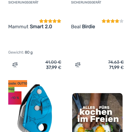
SICHERUNGSGERÄT
SICHERUNGSGERÄT
Kundenbewertung
Kundenbewer
Mammut
Smart 2.0
Beal
Birdie
Gewicht:
80 g
41,00
€
74,63
€
37,99
€
71,99
€
Zum Vergleich 'Sicherungsgerät Mammut Smart 2.0' hin
Zum Vergleich 'Sicherungs
code: OUT10
Neu
-10
%