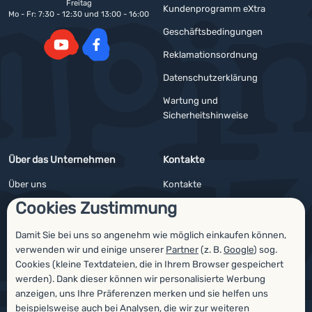
Freitag
Kundenprogramm eXtra
Mo - Fr: 7:30 - 12:30 und 13:00 - 16:00
Geschäftsbedingungen
Reklamationsordnung
YouTube
Facebook
Datenschutzerklärung
Wartung und
Sicherheitshinweise
Über das Unternehmen
Kontakte
Über uns
Kontakte
Cookies Zustimmung
Impressum
Angebote für Firmen und Vereine
4camping4nature
Newsletter
Damit Sie bei uns so angenehm wie möglich einkaufen können,
verwenden wir und einige unserer
Partner
(z. B.
Google
) sog.
Unsere Tester
Cookies (kleine Textdateien, die in Ihrem Browser gespeichert
werden). Dank dieser können wir personalisierte Werbung
anzeigen, uns Ihre Präferenzen merken und sie helfen uns
beispielsweise auch bei Analysen, die wir zur weiteren