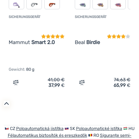
SICHERUNGSGERÄT
SICHERUNGSGERÄT
Kundenbewertung
Kundenbewer
Mammut
Smart 2.0
Beal
Birdie
Gewicht:
80 g
41,00
€
74,63
€
37,99
€
65,99
€
Zum Vergleich 'Sicherungsgerät Mammut Smart 2.0' hin
Zum Vergleich 'Sicherungs
CZ
Poloautomatická jistítka
SK
Poloautomatické istítka
HU
Félautomatikus biztosítók és ereszkedők
RO
Siguranțe semi-