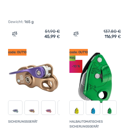
Gewicht:
165 g
51,90
€
137,80
€
45,99
€
116,99
€
Zum Vergleich 'Sicherungshilfe Singing Rock Rama Set' 
Zum Vergleich 'Halbautom
code: OUT10
code: OUT10
Neu
-10
%
SICHERUNGSGERÄT
HALBAUTOMATISCHES
Kundenbewertung
SICHERUNGSGERÄT