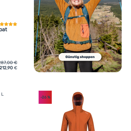
undenbewertung
oat
287,00
€
212,90
€
el High Point Rivera Lady Coat' hinzufügen
-26
%