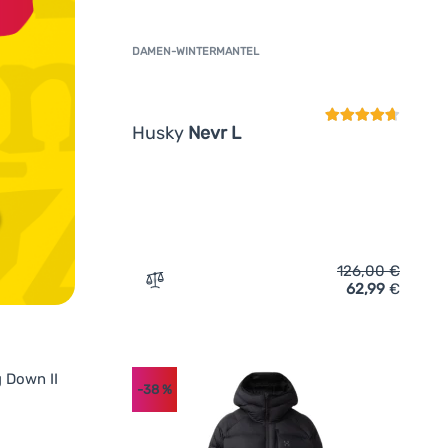
DAMEN-WINTERMANTEL
Kundenbewertun
Husky
Nevr L
126,00
€
62,99
€
Zum Vergleich 'Damen-Wintermantel Husky
-38
%