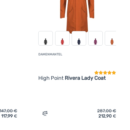
DAMENMANTEL
Kundenbewertun
High Point
Rivera Lady Coat
147,00
€
287,00
€
117,99
€
212,90
€
el Husky Nestia L' hinzufügen
Zum Vergleich 'Damenmantel High Point R