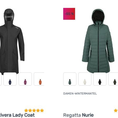
-55
%
DAMEN-WINTERMANTEL
Kundenbewertung
K
ivera Lady Coat
Regatta
Nurie