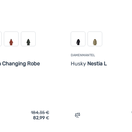
DAMENMANTEL
a Changing Robe
Husky
Nestia L
184,35
€
82,99
€
ich 'Damenmantel Regatta Orla Changing Robe' hinzufügen
Zum Vergleich 'Damenmant