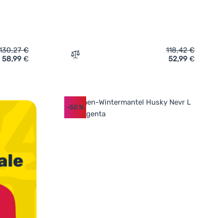
130,27
€
118,42
€
58,99
€
52,99
€
termantel Regatta Nurie' hinzufügen
Zum Vergleich 'Damenmantel Regatta Car
-50
%