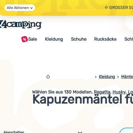
🌞 GROSSER S
Alle Aktionen
🤫 - 10 % AUF 
Sale
Kleidung
Schuhe
Rucksäcke
Sch
🌞 GROSSER S
4camping.at
Kleidung
Mänte
Wählen Sie aus
130
Modellen.
Regatta
,
Husky
,
Lo
Kapuzenmäntel f
Filterung nach Parametern und 
Hersteller