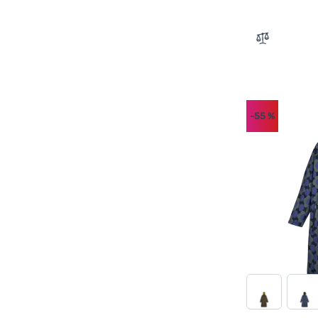
Mountain Equipment
(
1
)
Recyklovaný polyester
(
4
)
Northfinder
(
6
)
Fleece
(
3
)
Zum Vergle
Patagonia
(
1
)
Baumwolle
(
2
)
Puma
(
1
)
Primaloft®
(
2
)
The North Face
(
2
)
Softshell
(
2
)
-55
%
Trespass
(
6
)
G-1000® Eco
(
1
)
Trimm
(
2
)
G-1000® Original
(
1
)
Nylon
(
1
)
DryVent
(
1
)