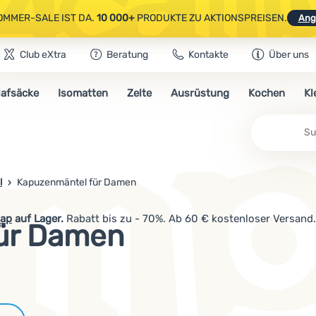
OMMER-SALE IST DA.
10 000+
PRODUKTE ZU AKTIONSPREISEN.
Ang
Club eXtra
Beratung
Kontakte
Über uns
AUSGEWÄHLTE CAMPING- & WANDERAUSRÜSTUNG.
CODE
OUT10
NUTZE
lafsäcke
Isomatten
Zelte
Ausrüstung
Kochen
Kl
OMMER-SALE IST DA.
10 000+
PRODUKTE ZU AKTIONSPREISEN.
Ang
Su
l
Kapuzenmäntel für Damen
ap
auf Lager.
Rabatt bis zu - 70%. Ab 60 € kostenloser Versand.
ür Damen
Marken