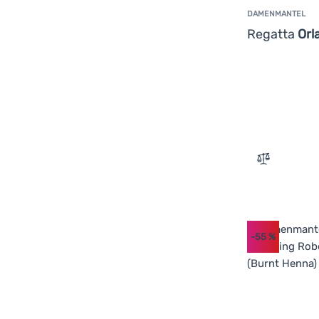
DAMENMANTEL
Regatta
Orl
Zum Vergle
-55
%