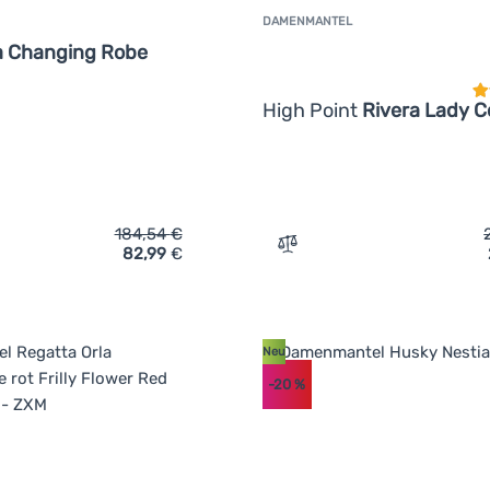
DAMENMANTEL
K
a Changing Robe
High Point
Rivera Lady C
184,54
€
82,99
€
ich 'Damenmantel Regatta Orla Changing Robe' hinzufügen
Zum Vergleich 'Damenmant
Neu
-20
%