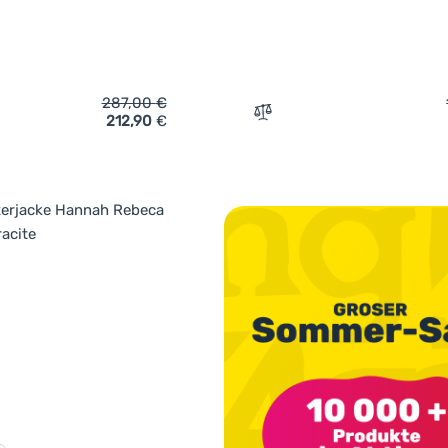
287,00
€
212,90
€
ich 'Damenmantel High Point Rivera Lady Coat' hinzufügen
Zum Vergleich 'Damen-Win