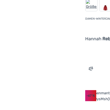
DAMEN-WINTERJA
Hannah
Re
Zum Vergle
-67
%