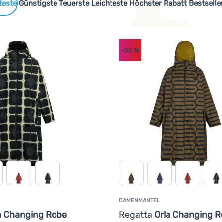
 Produkte
Günstigste
Teuerste
Leichteste
Höchster Rabatt
Bestselle
-55
%
cen oder recycelten Materialien hergestellt werden oder sind s
DAMENMANTEL
a Changing Robe
Regatta
Orla Changing 