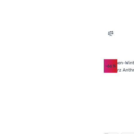
Zum Vergle
-66
%