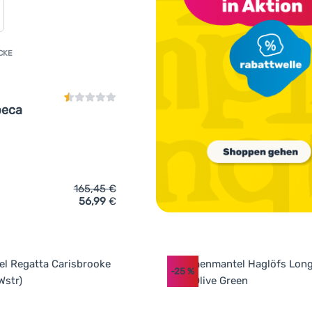
CKE
Kundenbewertung
beca
165,45
€
56,99
€
ich 'Damen-Winterjacke Hannah Rebeca' hinzufügen
-25
%