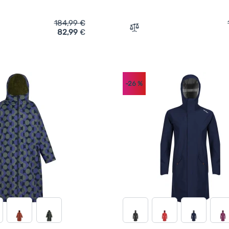
184,99
€
82,99
€
ich 'Damenmantel Regatta Orla Changing Robe' hinzufügen
Zum Vergleich 'Damenmant
-26
%