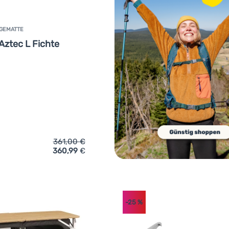
GEMATTE
Aztec L Fichte
361,00
€
360,99
€
ich 'Ständer für Hängematte Hamaka.eu Aztec L Fichte' hinzuf
-25
%