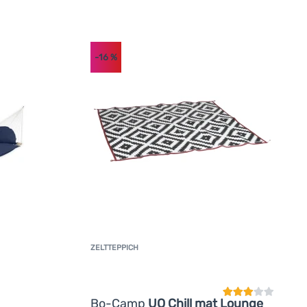
-16
%
ZELTTEPPICH
Kundenbewertun
Bo-Camp
UO Chill mat Lounge