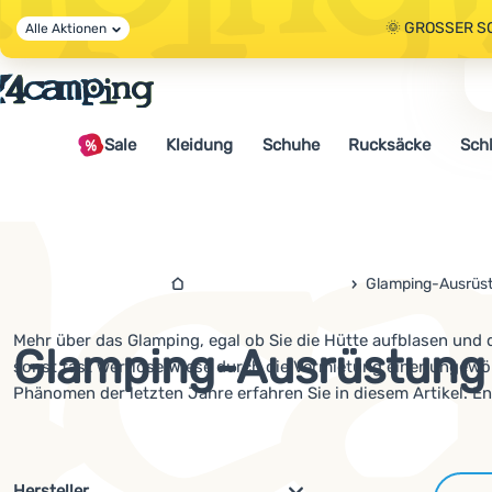
🌞 GROSSER S
Alle Aktionen
🤫 - 10 % AUF 
Sale
Kleidung
Schuhe
Rucksäcke
Sch
🌞 GROSSER S
4camping.at
Glamping-Ausrüs
Mehr über das Glamping, egal ob Sie die Hütte aufblasen und 
Glamping-Ausrüstung
sonst fast wertlose Wiese durch die Vermietung einer ungew
Phänomen der letzten Jahre erfahren Sie in diesem Artikel. Ent
Filterung nach Parametern und 
Hersteller