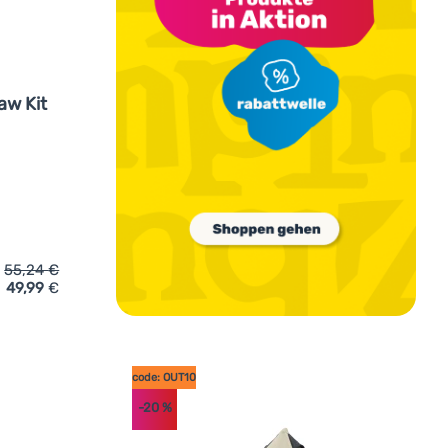
aw Kit
55,24
€
49,99
€
gen
ght My Fire Spork´n Straw Kit Titanium' hinzufügen
code: OUT10
-20
%