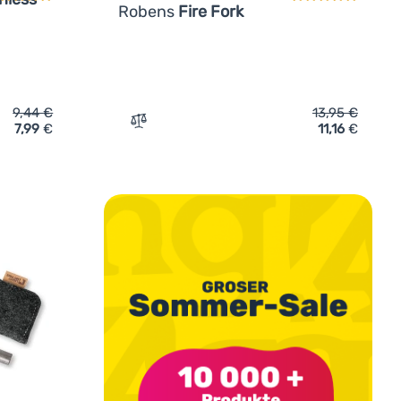
Robens
Fire Fork
9,44
€
13,95
€
7,99
€
11,16
€
Outdoors Glacier Stainless Espress Cup' hinzufügen
Zum Vergleich 'Bratgabel Robens Fire For