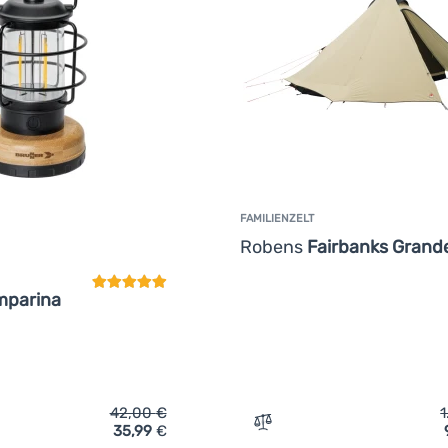
FAMILIENZELT
Kundenbewertung
Robens
Fairbanks Grand
mparina
42,00
€
1
35,99
€
ich 'Campinglampe Brunner Lamparina' hinzufügen
Zum Vergleich 'Familienze