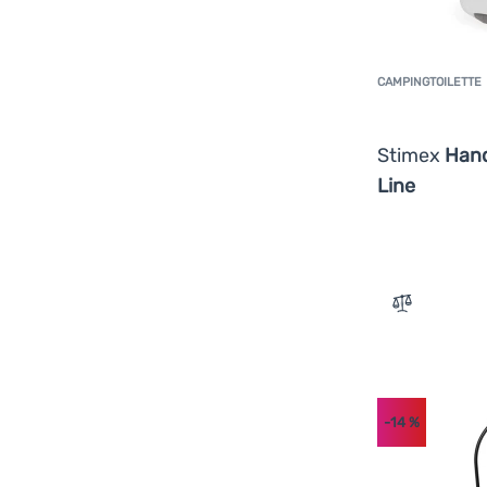
CAMPINGTOILETTE
Stimex
Hand
Line
Zum Vergle
-14
%