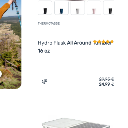
THERMOTASSE
Kundenbewertun
Hydro Flask
All Around Tumbler
16 oz
29,95
€
24,99
€
ügen
Zum Vergleich 'Thermotasse Hydro Flask 