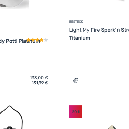
BESTECK
Kundenbewertung
Light My Fire
Spork´n Str
Titanium
y Potti Platinum
133,00
€
131,99
€
ich 'Campingtoilette Stimex Handy Potti Platinum Line' hinzufü
Zum Vergleich 'Besteck Li
-20
%