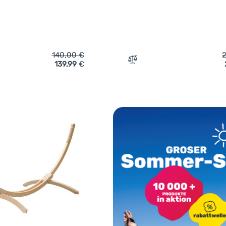
140,00
€
139,99
€
ich 'Hängematte Hamaka.eu Exclusive Single' hinzufügen
Zum Vergleich 'Hängematt