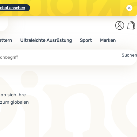
ebot ansehen
Benut
Wa
N.
Entdecken
Anmelden
War
ettern
Ultraleichte Ausrüstung
Sport
Marken
ebot ansehen
che
Suchen
ob sich Ihre
 zum globalen