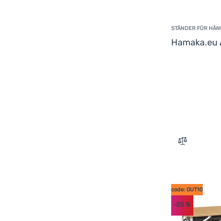
STÄNDER FÜR HÄN
Hamaka.eu
Zum Vergle
code: OUT10
-25
%