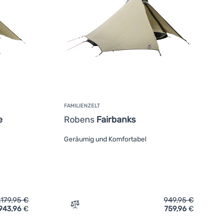
FAMILIENZELT
e
Robens
Fairbanks
Geräumig und Komfortabel
.179,95
€
949,95
€
943,96
€
759,96
€
lt Robens Fairbanks Grande' hinzufügen
Zum Vergleich 'Familienzelt Robens Fairb