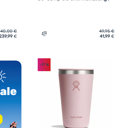
240,00
€
49,95
€
239,99
€
41,99
€
e Hamaka.eu Queen' hinzufügen
Zum Vergleich 'Zeltteppich Bo-Camp UO C
-17
%