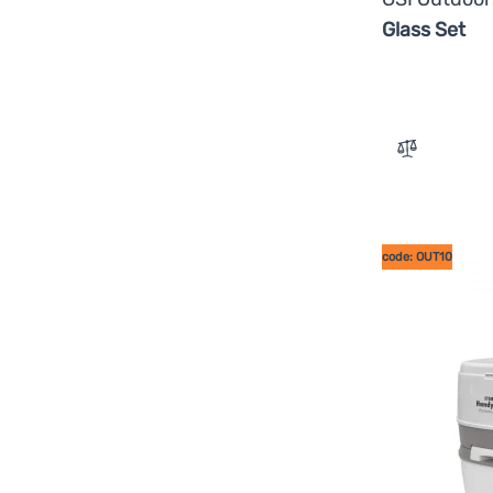
Regatta
(
1
)
Glass Set
Robens
(
7
)
Stimex
(
1
)
Vango
(
1
)
Zum Vergle
code: OUT10