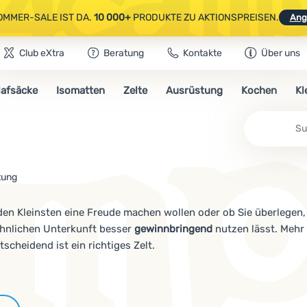
OMMER-SALE IST DA.
10 000+
PRODUKTE ZU AKTIONSPREISEN.
Ang
Club eXtra
Beratung
Kontakte
Über uns
AUSGEWÄHLTE CAMPING- & WANDERAUSRÜSTUNG.
CODE
OUT10
NUTZE
lafsäcke
Isomatten
Zelte
Ausrüstung
Kochen
Kl
OMMER-SALE IST DA.
10 000+
PRODUKTE ZU AKTIONSPREISEN.
Ang
Su
tung
den Kleinsten eine Freude machen wollen oder ob Sie überlegen, 
öhnlichen Unterkunft besser
gewinnbringend
nutzen lässt. Mehr
scheidend ist ein richtiges Zelt.
Marken