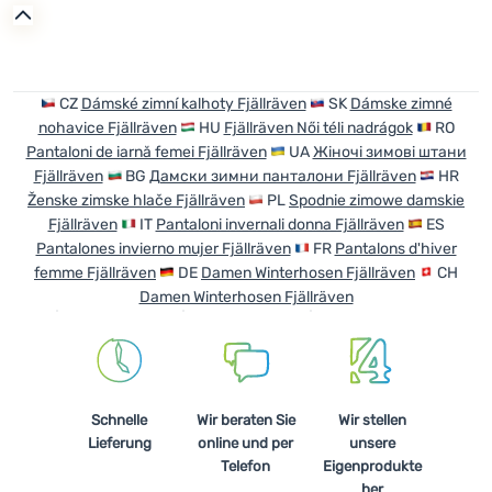
Anmelden /
Registrieren
CZ
Dámské zimní kalhoty Fjällräven
SK
Dámske zimné
nohavice Fjällräven
HU
Fjällräven Női téli nadrágok
RO
Pantaloni de iarnă femei Fjällräven
UA
Жіночі зимові штани
Fjällräven
BG
Дамски зимни панталони Fjällräven
HR
Ženske zimske hlače Fjällräven
PL
Spodnie zimowe damskie
Fjällräven
IT
Pantaloni invernali donna Fjällräven
ES
Pantalones invierno mujer Fjällräven
FR
Pantalons d'hiver
femme Fjällräven
DE
Damen Winterhosen Fjällräven
CH
Damen Winterhosen Fjällräven
Schnelle
Wir beraten Sie
Wir stellen
Lieferung
online und per
unsere
Telefon
Eigenprodukte
her