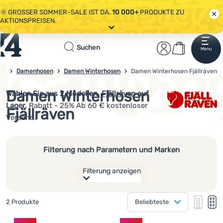
🌞 GROSSER SOMMER-SALE IST DA.
10 000+
PRODUKTE ZU
AKTIONSPREISEN.
Alle Aktionen
Startseite
Benutzerber
Warenkor
🤫 - 10 % AUF AUSGEWÄHLTE CAMPING- & WANDERAUSRÜSTUNG.
Suchen
Menu
Anmelden
Warenkorb
CODE
OUT10
NUTZEN.
Sale
en
Damenhosen
Damen Winterhosen
Damen Winterhosen Fjällräven
4camping.at
🌞 GROSSER SOMMER-SALE IST DA.
10 000+
PRODUKTE ZU
AKTIONSPREISEN.
Damen Winterhosen
Wählen Sie aus
2
Modellen.
Fjällräven
auf
Kleidung
Lager.
Rabatt - 25% Ab 60 € kostenloser
Fjällräven
Schuhe
Versand.
Rucksäcke
Filterung nach Parametern und Marken
Schlafsäcke
Filterung anzeigen
Isomatten
Wie anzeigen
Zelte
Gefundene Produkte
2 Produkte
Beliebteste
eine Kolonne
Größe
Ausrüstung
eine K
zw
Produkte
zwei Kolonnen