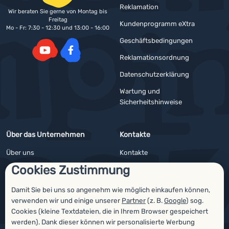
Reklamation
Wir beraten Sie gerne von Montag bis
Freitag
Kundenprogramm eXtra
Mo - Fr: 7:30 - 12:30 und 13:00 - 16:00
Geschäftsbedingungen
Reklamationsordnung
YouTube
Facebook
Datenschutzerklärung
Wartung und
Sicherheitshinweise
Über das Unternehmen
Kontakte
Über uns
Kontakte
Cookies Zustimmung
Impressum
Angebote für Firmen und Vereine
4camping4nature
Newsletter
Damit Sie bei uns so angenehm wie möglich einkaufen können,
verwenden wir und einige unserer
Partner
(z. B.
Google
) sog.
Unsere Tester
Cookies (kleine Textdateien, die in Ihrem Browser gespeichert
werden). Dank dieser können wir personalisierte Werbung