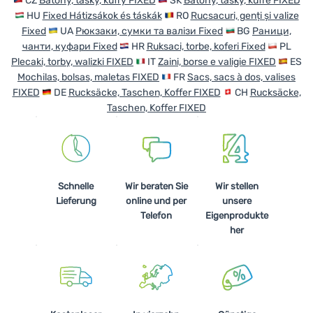
CZ
Batohy, tašky, kufry FIXED
SK
Batohy, tašky, kufre FIXED
HU
Fixed Hátizsákok és táskák
RO
Rucsacuri, genți și valize
Anmelden /
Fixed
UA
Рюкзаки, сумки та валізи Fixed
BG
Раници,
Registrieren
чанти, куфари Fixed
HR
Ruksaci, torbe, koferi Fixed
PL
Plecaki, torby, walizki FIXED
IT
Zaini, borse e valigie FIXED
ES
Mochilas, bolsas, maletas FIXED
FR
Sacs, sacs à dos, valises
FIXED
DE
Rucksäcke, Taschen, Koffer FIXED
CH
Rucksäcke,
Taschen, Koffer FIXED
Schnelle
Wir beraten Sie
Wir stellen
Lieferung
online und per
unsere
Telefon
Eigenprodukte
her