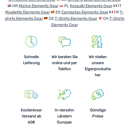
HR
Majice Elements Gear
PL
Koszulki Elements Gear
IT
Magliette Elements Gear
ES
Camisetas Elements Gear
FR
T-
shirts Elements Gear
DE
T-Shirts Elements Gear
CH
T-Shirts
Elements Gear
Schnelle
Wir beraten Sie
Wir stellen
Lieferung
online und per
unsere
Telefon
Eigenprodukte
her
Kostenloser
In vierzehn
Günstige
Versand ab
Ländern
Preise
60€
Europas