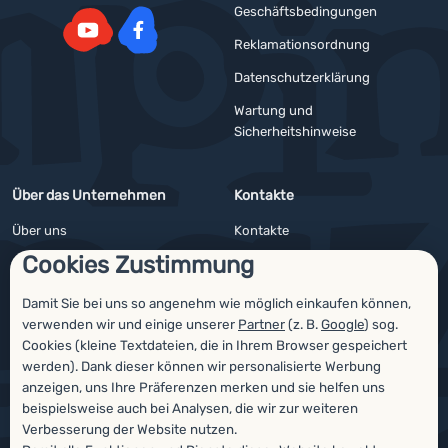
Geschäftsbedingungen
Reklamationsordnung
YouTube
Facebook
Datenschutzerklärung
Wartung und
Sicherheitshinweise
Über das Unternehmen
Kontakte
Über uns
Kontakte
Cookies Zustimmung
Impressum
Angebote für Firmen und Vereine
4camping4nature
Newsletter
Damit Sie bei uns so angenehm wie möglich einkaufen können,
verwenden wir und einige unserer
Partner
(z. B.
Google
) sog.
Unsere Tester
Cookies (kleine Textdateien, die in Ihrem Browser gespeichert
werden). Dank dieser können wir personalisierte Werbung
anzeigen, uns Ihre Präferenzen merken und sie helfen uns
beispielsweise auch bei Analysen, die wir zur weiteren
Auszeichnungen
Verbesserung der Website nutzen.