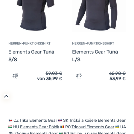
Anmelden /
Registrieren
HERREN-FUNKTIONSSHIRT
HERREN-FUNKTIONSSHIRT
Elements Gear
Tuna
Elements Gear
Tuna
S/S
L/S
59,03
€
62,98
€
von 35,99
€
53,99
€
Zum Vergleich 'Herren-Funktionsshirt Elements Gear Tu
Zum Vergleich 'Herren-Fun
CZ
Trika Elements Gear
SK
Tričká a košele Elements Gear
HU
Elements Gear Pólók
RO
Tricouri Elements Gear
UA
Футболки Elements Gear
BG
Блузи и ризи Elements Gear