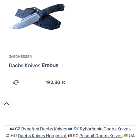
code: OUT10
(
1
)
€
€
Günstigste
Kochen
az
Teuerste
Klettern
Leichteste
Ultraleichte
Ausrüstung
Höchster Rabatt
Sport
Bestseller
JAGDMESSER
Marken
Dachs Knives
Erebus
Wie wir Produkte einstufen
Club
192,30
€
eXtra
Zum Vergleich 'Jagdmesser Dachs Knives Erebus' hinzu
Beratung
Kontakte
Über
uns
CZ
Rybaření Dachs Knives
SK
Rybárčenie Dachs Knives
HU
Dachs Knives Horgászat
RO
Pescuit Dachs Knives
UA