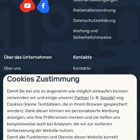
Reklamationsordnung
YouTube
Facebook
Datenschutzerklärung
Wartung und
Sicherheitshinweise
Über das Unternehmen
Kontakte
Über uns
Kontakte
Cookies Zustimmung
Impressum
Angebote für Firmen und Vereine
4camping4nature
Newsletter
Damit Sie bei uns so angenehm wie möglich einkaufen können,
verwenden wir und einige unserer
Partner
(z. B.
Google
) sog.
Unsere Tester
Cookies (kleine Textdateien, die in Ihrem Browser gespeichert
werden). Dank dieser können wir personalisierte Werbung
anzeigen, uns Ihre Präferenzen merken und sie helfen uns
beispielsweise auch bei Analysen, die wir zur weiteren
Auszeichnungen
Verbesserung der Website nutzen.
Damit alle Funktionen und Dienste dieser Website korrekt