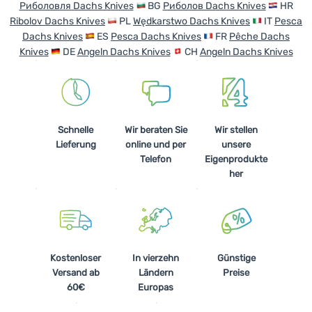
Риболовля Dachs Knives
BG
Риболов Dachs Knives
HR
Anmelden /
Ribolov Dachs Knives
PL
Wędkarstwo Dachs Knives
IT
Pesca
Registrieren
Dachs Knives
ES
Pesca Dachs Knives
FR
Pêche Dachs
Knives
DE
Angeln Dachs Knives
CH
Angeln Dachs Knives
Schnelle
Wir beraten Sie
Wir stellen
Lieferung
online und per
unsere
Telefon
Eigenprodukte
her
Kostenloser
In vierzehn
Günstige
Versand ab
Ländern
Preise
60€
Europas