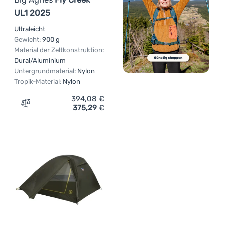
UL1 2025
Ultraleicht
Gewicht:
900 g
Material der Zeltkonstruktion:
Dural/Aluminium
Untergrundmaterial:
Nylon
Tropik-Material:
Nylon
394,08
€
375,29
€
Zum Vergleich 'Ultraleichtes Zelt Big Agnes Fly Creek U