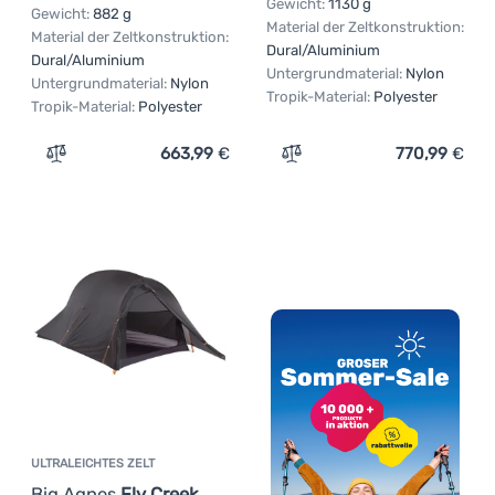
Gewicht:
1130 g
Gewicht:
882 g
Material der Zeltkonstruktion:
Material der Zeltkonstruktion:
Dural/Aluminium
Dural/Aluminium
Untergrundmaterial:
Nylon
Untergrundmaterial:
Nylon
Tropik-Material:
Polyester
Tropik-Material:
Polyester
663,99
€
770,99
€
Zum Vergleich 'Ultraleichtes Zelt Big Agnes Pitchpine VS
Zum Vergleich 'Ultraleich
ULTRALEICHTES ZELT
Big Agnes
Fly Creek