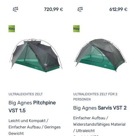
Anmelden /
720,99
€
612,99
€
Zum Vergleich 'Ultraleichtes Zelt Big Agnes Copper Spu
Zum Vergleich 'Ultraleich
Registrieren
Neu
Neu
ULTRALEICHTES ZELT
ULTRALEICHTES ZELT FÜR 2
PERSONEN
Big Agnes
Pitchpine
Big Agnes
Sarvis VST 2
VST 1.5
Einfacher Aufbau /
Leicht und Kompakt /
Widerstandsfähiges Material
Einfacher Aufbau / Geringes
/ Ultraleicht
Gewicht