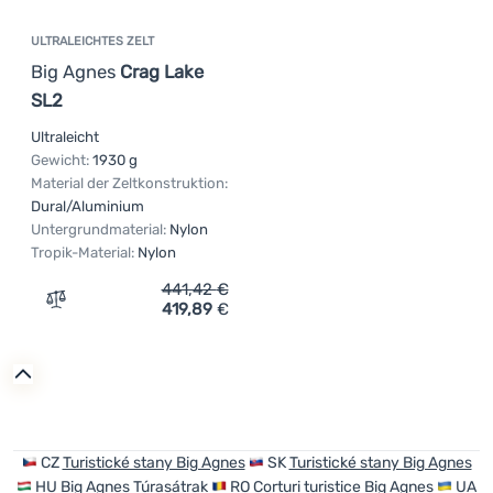
ULTRALEICHTES ZELT
Big Agnes
Crag Lake
SL2
Ultraleicht
Gewicht:
1930 g
Material der Zeltkonstruktion:
Dural/Aluminium
Untergrundmaterial:
Nylon
Tropik-Material:
Nylon
441,42
€
419,89
€
Zum Vergleich 'Ultraleichtes Zelt Big Agnes Crag Lake S
CZ
Turistické stany Big Agnes
SK
Turistické stany Big Agnes
HU
Big Agnes Túrasátrak
RO
Corturi turistice Big Agnes
UA