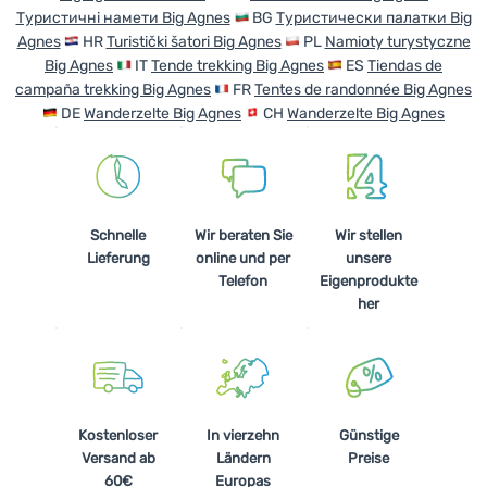
Туристичні намети Big Agnes
BG
Туристически палатки Big
Agnes
HR
Turistički šatori Big Agnes
PL
Namioty turystyczne
Big Agnes
IT
Tende trekking Big Agnes
ES
Tiendas de
campaña trekking Big Agnes
FR
Tentes de randonnée Big Agnes
DE
Wanderzelte Big Agnes
CH
Wanderzelte Big Agnes
Schnelle
Wir beraten Sie
Wir stellen
Lieferung
online und per
unsere
Telefon
Eigenprodukte
her
Kostenloser
In vierzehn
Günstige
Versand ab
Ländern
Preise
60€
Europas