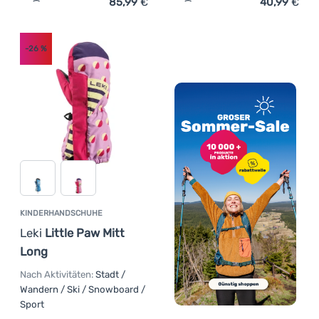
85,99
€
40,99
€
Zum Vergleich 'Damen Ski-Handschuhe Leki Montera Pri
Zum Vergleich 'Skihandsch
-26
%
KINDERHANDSCHUHE
Leki
Little Paw Mitt
Long
Nach Aktivitäten:
Stadt /
Wandern / Ski / Snowboard /
Sport