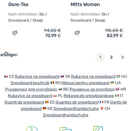
Gore-Tex
Mitts Women
Nach Aktivitäten:
Ski /
Nach Aktivitäten:
Ski /
Snowboard / Skialp
Snowboard / Skialp
94,00
€
110,00
€
70,99
€
82,99
€
Zum Vergleich 'Winterhandschuhe Salomon Propeller Gor
Zum Vergleich 'Damenhan
 anzeigen
weiter
1
2
CZ
Rukavice na snowboard
SK
Rukavice na snowboard
HU
Snowboard kesztyűk
RO
Mănuși pentru snowboard
UA
Рукавички для сноуборду
BG
Ръкавици за сноуборд
HR
Rukavice za snowboard
PL
Rękawiczki snowboardowe
IT
Guanti da snowboard
ES
Guantes de snowboard
FR
Gants de
snowboard
DE
Snowboardhandschuhe
CH
Snowboardhandschuhe