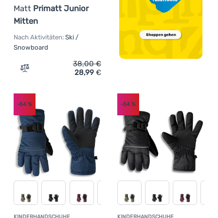
Matt
Primatt Junior
Mitten
Nach Aktivitäten:
Ski /
Snowboard
38,00
€
28,99
€
Zum Vergleich 'Kinder Skihandschuhe Matt Primatt Junio
-54
%
-54
%
KINDERHANDSCHUHE
KINDERHANDSCHUHE