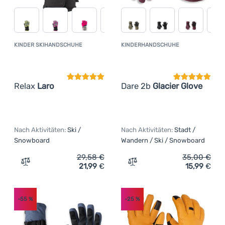
KINDER SKIHANDSCHUHE
KINDERHANDSCHUHE
Kundenbewertung
Kundenbewer
Relax
Laro
Dare 2b
Glacier Glove
Nach Aktivitäten:
Ski /
Nach Aktivitäten:
Stadt /
Snowboard
Wandern / Ski / Snowboard
29,58
€
35,00
€
21,99
€
15,99
€
Zum Vergleich 'Kinder Skihandschuhe Relax Laro' hinzu
Zum Vergleich 'Kinderhand
-55
%
-25
%