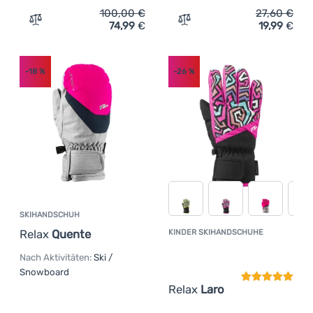
100,00
€
27,60
€
74,99
€
19,99
€
Zum Vergleich 'Wasserdichte Handschuhe SealSkinz Walc
Zum Vergleich 'Kinderhan
-18
%
-26
%
SKIHANDSCHUH
Relax
Quente
KINDER SKIHANDSCHUHE
Kundenbewer
Nach Aktivitäten:
Ski /
Snowboard
Relax
Laro