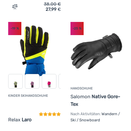
38,00
€
27,99
€
Zum Vergleich 'Kinderhandschuhe Leki Little Paw Mitt L
-19
%
-25
%
HANDSCHUHE
Salomon
Native Gore-
KINDER SKIHANDSCHUHE
Kundenbewertung
Tex
Nach Aktivitäten:
Wandern /
Relax
Laro
Ski / Snowboard