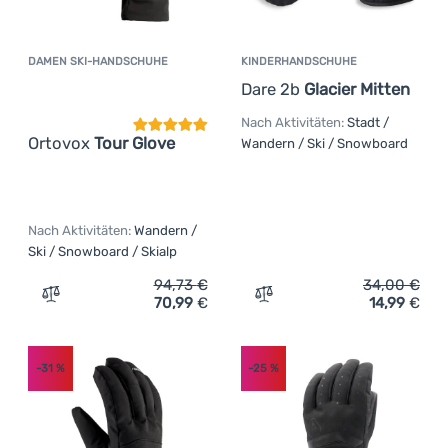
DAMEN SKI-HANDSCHUHE
KINDERHANDSCHUHE
Kundenbewertung
Dare 2b
Glacier Mitten
Nach Aktivitäten:
Stadt /
Ortovox
Tour Glove
Wandern / Ski / Snowboard
Nach Aktivitäten:
Wandern /
Ski / Snowboard / Skialp
94,73
€
34,00
€
70,99
€
14,99
€
Zum Vergleich 'Damen Ski-Handschuhe Ortovox Tour Glo
Zum Vergleich 'Kinderhand
-31
%
-25
%