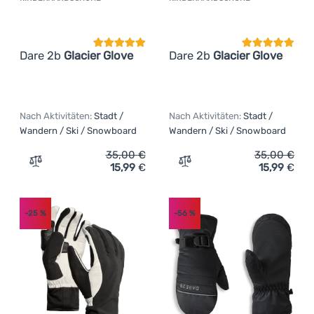
Kundenbewertung
Kundenbewer
Dare 2b
Glacier Glove
Dare 2b
Glacier Glove
Nach Aktivitäten:
Stadt /
Nach Aktivitäten:
Stadt /
Wandern / Ski / Snowboard
Wandern / Ski / Snowboard
35,00
€
35,00
€
15,99
€
15,99
€
Zum Vergleich 'Kinderhandschuhe Dare 2b Glacier Glove'
Zum Vergleich 'Kinderhand
-25
%
-56
%