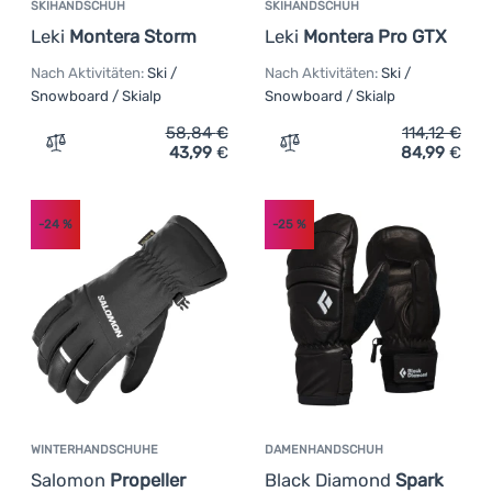
SKIHANDSCHUH
SKIHANDSCHUH
Leki
Montera Storm
Leki
Montera Pro GTX
Nach Aktivitäten:
Ski /
Nach Aktivitäten:
Ski /
Snowboard / Skialp
Snowboard / Skialp
58,84
€
114,12
€
43,99
€
84,99
€
Zum Vergleich 'Skihandschuh Leki Montera Storm' hinzu
Zum Vergleich 'Skihandsc
-24
%
-25
%
WINTERHANDSCHUHE
DAMENHANDSCHUH
Salomon
Propeller
Black Diamond
Spark