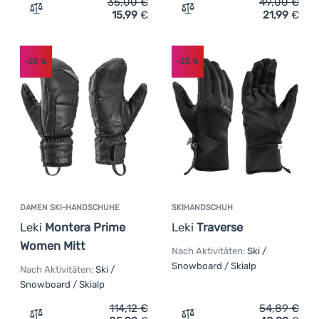
35,00
€
49,00
€
(
3
)
Elastan
15,99
€
21,99
€
Zum Vergleich 'Kinderhandschuhe Dare 2b Glacier Glove'
Zum Vergleich 'Damen Sk
Anmelden /
(
2
)
Softex
Registrieren
(
2
)
Thermolite
-25
%
-25
%
(
1
)
Merinowolle
(
1
)
Nylon
(
1
)
Polyamid
DAMEN SKI-HANDSCHUHE
SKIHANDSCHUH
Leki
Montera Prime
Leki
Traverse
Women Mitt
Nach Aktivitäten:
Ski /
Snowboard / Skialp
Nach Aktivitäten:
Ski /
Snowboard / Skialp
114,12
€
54,89
€