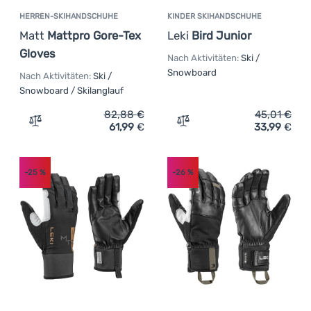
HERREN-SKIHANDSCHUHE
KINDER SKIHANDSCHUHE
Matt
Mattpro Gore-Tex
Leki
Bird Junior
Gloves
Nach Aktivitäten:
Ski /
Snowboard
Nach Aktivitäten:
Ski /
Snowboard / Skilanglauf
82,88
€
45,01
€
61,99
€
33,99
€
Zum Vergleich 'Herren-Skihandschuhe Matt Mattpro Gor
Zum Vergleich 'Kinder Ski
-25
%
-26
%