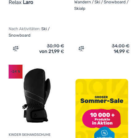
Relax
Laro
Wandern / Ski / Snowboard /
Skialp
Nach Aktivitäten:
Ski /
Snowboard
30,90
€
34,00
€
von 21,99
€
14,99
€
Zum Vergleich 'Kinder Skihandschuhe Relax Laro' hinzu
Zum Vergleich 'Kinderhand
-24
%
KINDER SKIHANDSCHUHE