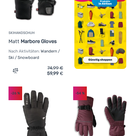
SKIHANDSCHUH
Matt
Marbore Gloves
Nach Aktivitäten:
Wandern /
Ski / Snowboard
74,99
€
59,99
€
Zum Vergleich 'Skihandschuh Matt Marbore Gloves' hinz
-26
%
-54
%