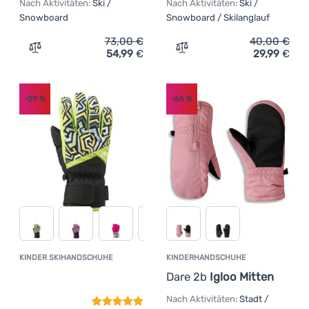
Nach Aktivitäten:
Ski /
Nach Aktivitäten:
Ski /
Snowboard
Snowboard / Skilanglauf
73,00
€
40,00
€
54,99
€
29,99
€
Zum Vergleich 'Winterhandschuhe Salomon Propeller On
Zum Vergleich 'Kinder Ski
-29
%
-56
%
KINDER SKIHANDSCHUHE
KINDERHANDSCHUHE
Kundenbewertung
Dare 2b
Igloo Mitten
Nach Aktivitäten:
Stadt /