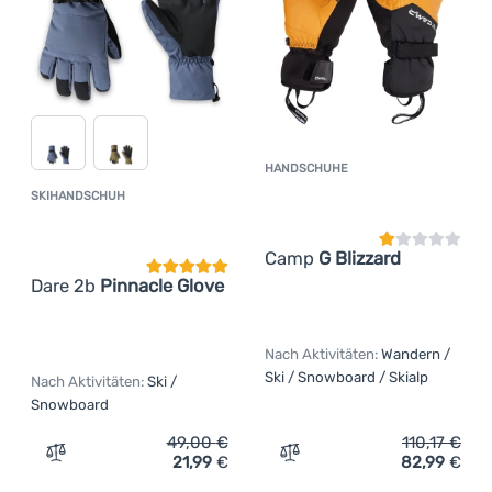
HANDSCHUHE
Kundenbewer
SKIHANDSCHUH
Kundenbewertung
Camp
G Blizzard
Dare 2b
Pinnacle Glove
Nach Aktivitäten:
Wandern /
Ski / Snowboard / Skialp
Nach Aktivitäten:
Ski /
Snowboard
49,00
€
110,17
€
21,99
€
82,99
€
Zum Vergleich 'Skihandschuh Dare 2b Pinnacle Glove' h
Zum Vergleich 'Handschuh