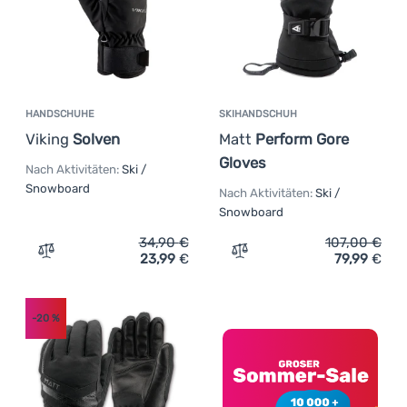
HANDSCHUHE
SKIHANDSCHUH
Viking
Solven
Matt
Perform Gore
Gloves
Nach Aktivitäten:
Ski /
Snowboard
Nach Aktivitäten:
Ski /
Snowboard
34,90
€
107,00
€
23,99
€
79,99
€
Zum Vergleich 'Handschuhe Viking Solven' hinzufügen
Zum Vergleich 'Skihandsc
-20
%