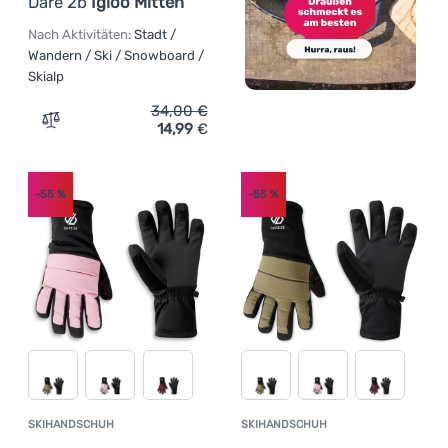
Dare 2b
Igloo Mitten
Nach Aktivitäten:
Stadt /
Wandern / Ski / Snowboard /
Skialp
34,00
€
14,99
€
Zum Vergleich 'Kinderhandschuhe Dare 2b Igloo Mitten' 
-55
%
-55
%
SKIHANDSCHUH
SKIHANDSCHUH
Kundenbewertung
Kundenbewer