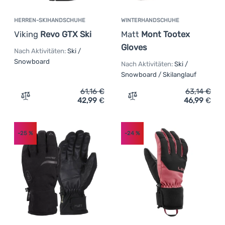
HERREN-SKIHANDSCHUHE
WINTERHANDSCHUHE
Viking
Revo GTX Ski
Matt
Mont Tootex
Gloves
Nach Aktivitäten:
Ski /
Snowboard
Nach Aktivitäten:
Ski /
Snowboard / Skilanglauf
61,16
€
63,14
€
42,99
€
46,99
€
Zum Vergleich 'Herren-Skihandschuhe Viking Revo GTX S
Zum Vergleich 'Winterhan
-25
%
-24
%