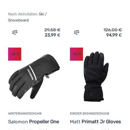
Nach Aktivitäten:
Ski /
Snowboard
29,58
€
126,00
€
23,99
€
94,99
€
Zum Vergleich 'Kinder Skihandschuhe Relax Laro' hinzu
Zum Vergleich 'Handschuh
-25
%
-25
%
WINTERHANDSCHUHE
KINDER SKIHANDSCHUHE
Salomon
Propeller One
Matt
Primatt Jr Gloves