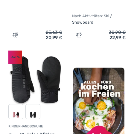
Nach Aktivitäten:
Ski /
Snowboard
25,63
€
30,90
€
20,99
€
22,99
€
Zum Vergleich 'Skihandschuh Relax Quente' hinzufügen
Zum Vergleich 'Kinder Ski
-56
%
KINDERHANDSCHUHE