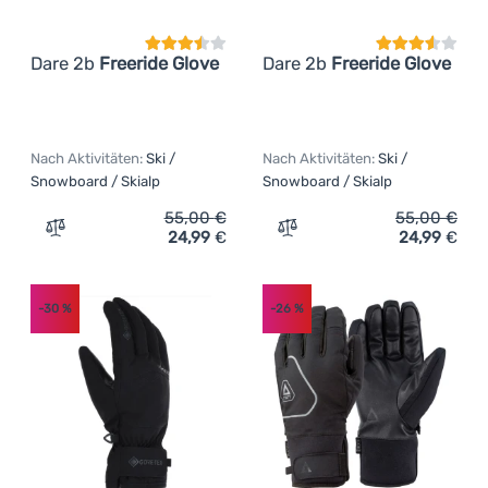
Dare 2b
Freeride Glove
Dare 2b
Freeride Glove
Nach Aktivitäten:
Ski /
Nach Aktivitäten:
Ski /
Snowboard / Skialp
Snowboard / Skialp
55,00
€
55,00
€
24,99
€
24,99
€
Zum Vergleich 'Skihandschuh Dare 2b Freeride Glove' hi
Zum Vergleich 'Skihandsch
-30
%
-26
%