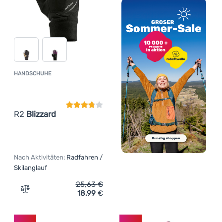
HANDSCHUHE
Kundenbewertung
R2
Blizzard
Nach Aktivitäten:
Radfahren /
Skilanglauf
25,63
€
18,99
€
Zum Vergleich 'Handschuhe R2 Blizzard' hinzufügen