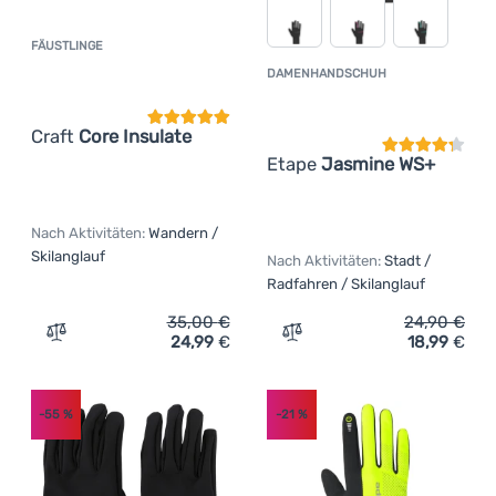
FÄUSTLINGE
Kundenbewertung
DAMENHANDSCHUH
Kundenbewer
Craft
Core Insulate
Etape
Jasmine WS+
Nach Aktivitäten:
Wandern /
Skilanglauf
Nach Aktivitäten:
Stadt /
Radfahren / Skilanglauf
35,00
€
24,90
€
24,99
€
18,99
€
Zum Vergleich 'Fäustlinge Craft Core Insulate' hinzufüg
Zum Vergleich 'Damenhan
-55
%
-21
%