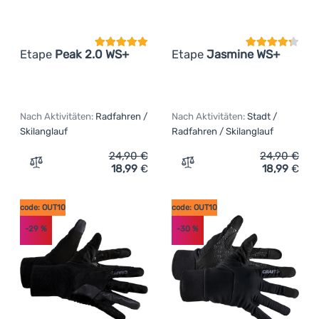
Etape
Peak 2.0 WS+
Etape
Jasmine WS+
Nach Aktivitäten:
Radfahren /
Nach Aktivitäten:
Stadt /
Skilanglauf
Radfahren / Skilanglauf
24,90
€
24,90
€
18,99
€
18,99
€
Zum Vergleich 'Handschuhe Etape Peak 2.0 WS+' hinzuf
Zum Vergleich 'Damenhan
code: OUT10
code: OUT10
-29
%
-30
%