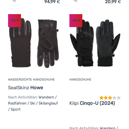
94,99
€
20,99
€
Zum Vergleich 'Fäustlinge Salomon Native Gore-Tex Mitt
Zum Vergleich 'Handschuh
-25
%
-54
%
WASSERDICHTE HANDSCHUHE
HANDSCHUHE
Kundenbewer
SealSkinz
Howe
Nach Aktivitäten:
Wandern /
Kilpi
Cinqo-U (2024)
Radfahren / Ski / Skilanglauf
/ Sport
Nach Aktivitäten:
Wandern /