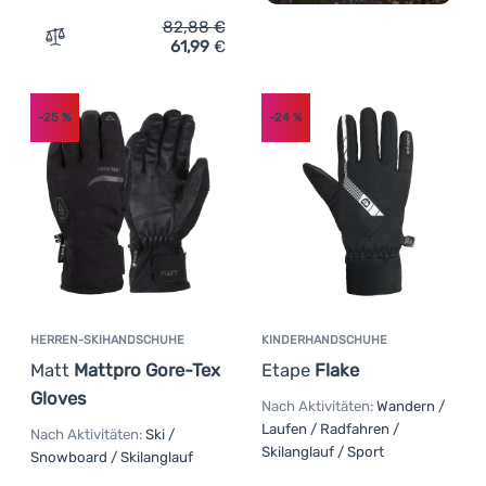
82,88
€
61,99
€
Zum Vergleich 'Damenhandschuh Matt Mattpro Gtx Woma
-25
%
-24
%
HERREN-SKIHANDSCHUHE
KINDERHANDSCHUHE
Matt
Mattpro Gore-Tex
Etape
Flake
Gloves
Nach Aktivitäten:
Wandern /
Laufen / Radfahren /
Nach Aktivitäten:
Ski /
Skilanglauf / Sport
Snowboard / Skilanglauf