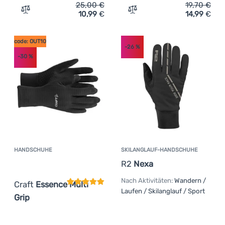
25,00
€
19,70
€
10,99
€
14,99
€
Zum Vergleich 'Kinderhandschuhe Dare 2b Kid Endurance
Zum Vergleich 'Kinderhan
code: OUT10
-26
%
-30
%
HANDSCHUHE
SKILANGLAUF-HANDSCHUHE
Kundenbewertung
R2
Nexa
Nach Aktivitäten:
Wandern /
Craft
Essence Multi
Laufen / Skilanglauf / Sport
Grip