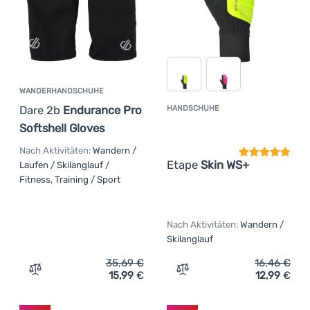
WANDERHANDSCHUHE
Dare 2b
Endurance Pro
HANDSCHUHE
Kundenbewer
Softshell Gloves
Nach Aktivitäten:
Wandern /
Etape
Skin WS+
Laufen / Skilanglauf /
Fitness, Training / Sport
Nach Aktivitäten:
Wandern /
Skilanglauf
35,69
€
16,46
€
15,99
€
12,99
€
Zum Vergleich 'Wanderhandschuhe Dare 2b Endurance Pr
Zum Vergleich 'Handschuh