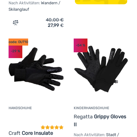
Nach Aktivitäten:
Wandern /
Skilanglauf
40,00
€
27,99
€
Zum Vergleich 'Fäustlinge Craft ADV Speed' hinzufügen
code: OUT10
-54
%
-29
%
HANDSCHUHE
KINDERHANDSCHUHE
Kundenbewertung
Regatta
Grippy Gloves
II
Craft
Core Insulate
Nach Aktivitäten:
Stadt /