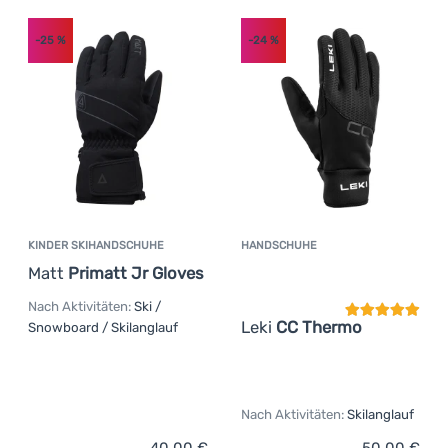
Anmelden /
(
1
)
Merinowolle
-25
%
-24
%
Registrieren
(
1
)
Neopren
(
1
)
Polyamid
(
1
)
Velours
(
1
)
Tootex®
(
1
)
Tech Shell
KINDER SKIHANDSCHUHE
HANDSCHUHE
Kundenbewer
Matt
Primatt Jr Gloves
Nach Aktivitäten:
Ski /
Leki
CC Thermo
Snowboard / Skilanglauf
Nach Aktivitäten:
Skilanglauf