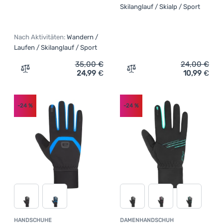
Skilanglauf / Skialp / Sport
Nach Aktivitäten:
Wandern /
Laufen / Skilanglauf / Sport
35,00
€
24,00
€
24,99
€
10,99
€
Zum Vergleich 'Handschuhe Craft Core Insulate' hinzufü
Zum Vergleich 'Kinderhand
-24
%
-24
%
HANDSCHUHE
DAMENHANDSCHUH
Kundenbewertung
Kundenbewer