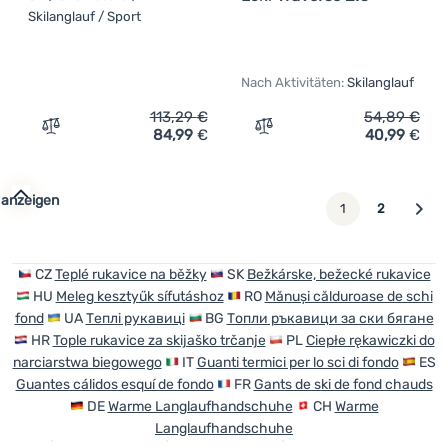
Skilanglauf / Sport
Nach Aktivitäten:
Skilanglauf
113,29
€
54,89
€
84,99
€
40,99
€
Zum Vergleich 'Skihandschuh SealSkinz Rocklands' hinz
Zum Vergleich 'Skihandsch
 anzeigen
weiter
1
2
CZ
Teplé rukavice na běžky
SK
Bežkárske, bežecké rukavice
HU
Meleg kesztyűk sífutáshoz
RO
Mănuși călduroase de schi
fond
UA
Теплі рукавиці
BG
Топли ръкавици за ски бягане
HR
Tople rukavice za skijaško trčanje
PL
Ciepłe rękawiczki do
narciarstwa biegowego
IT
Guanti termici per lo sci di fondo
ES
Guantes cálidos esquí de fondo
FR
Gants de ski de fond chauds
DE
Warme Langlaufhandschuhe
CH
Warme
Langlaufhandschuhe