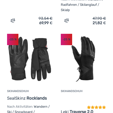
Radfahren / Skilanglauf /
Skialp
93,54
€
47,90
€
69,99
€
21,82
€
Zum Vergleich 'Wasserdichte Handschuhe SealSkinz How
Zum Vergleich 'Handschuh
-25
%
-25
%
SKIHANDSCHUH
SKIHANDSCHUH
Kundenbewer
SealSkinz
Rocklands
Nach Aktivitäten:
Wandern /
Leki
Traverse 2.0
Ski / Snowboard /