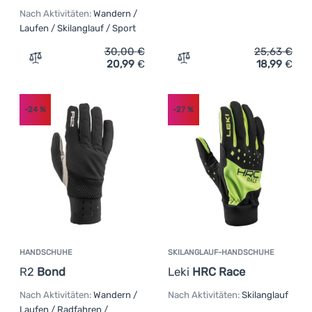
Nach Aktivitäten:
Wandern /
Laufen / Skilanglauf / Sport
30,00
€
25,63
€
20,99
€
18,99
€
Zum Vergleich 'Handschuhe Craft Essence Multi Grip' hi
Zum Vergleich 'Skilangla
-24
%
-27
%
HANDSCHUHE
SKILANGLAUF-HANDSCHUHE
R2
Bond
Leki
HRC Race
Nach Aktivitäten:
Wandern /
Nach Aktivitäten:
Skilanglauf
Laufen / Radfahren /