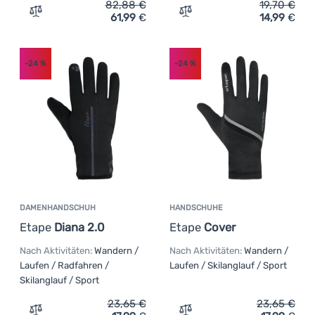
82,88
€
19,70
€
61,99
€
14,99
€
Zum Vergleich 'Herren-Skihandschuhe Matt Mattpro Gor
Zum Vergleich 'Kinderhan
-24
%
-24
%
DAMENHANDSCHUH
HANDSCHUHE
Etape
Diana 2.0
Etape
Cover
Nach Aktivitäten:
Wandern /
Nach Aktivitäten:
Wandern /
Laufen / Radfahren /
Laufen / Skilanglauf / Sport
Skilanglauf / Sport
23,65
€
23,65
€