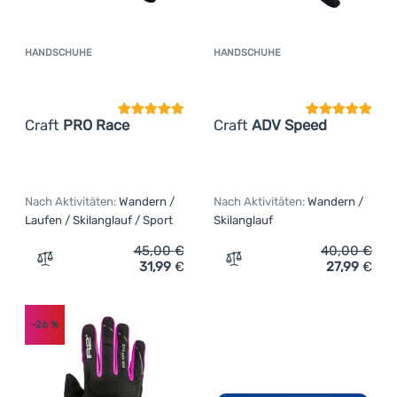
HANDSCHUHE
HANDSCHUHE
Kundenbewertung
Kundenbewer
Craft
PRO Race
Craft
ADV Speed
Nach Aktivitäten:
Wandern /
Nach Aktivitäten:
Wandern /
Laufen / Skilanglauf / Sport
Skilanglauf
45,00
€
40,00
€
31,99
€
27,99
€
Zum Vergleich 'Handschuhe Craft PRO Race' hinzufügen
Zum Vergleich 'Handschuh
-26
%