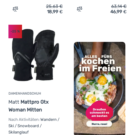
25,63
€
63,14
€
18,99
€
46,99
€
Zum Vergleich 'Handschuhe R2 Blizzard' hinzufügen
Zum Vergleich 'Winterhan
-25
%
DAMENHANDSCHUH
Matt
Mattpro Gtx
Woman Mitten
Nach Aktivitäten:
Wandern /
Ski / Snowboard /
Skilanglauf