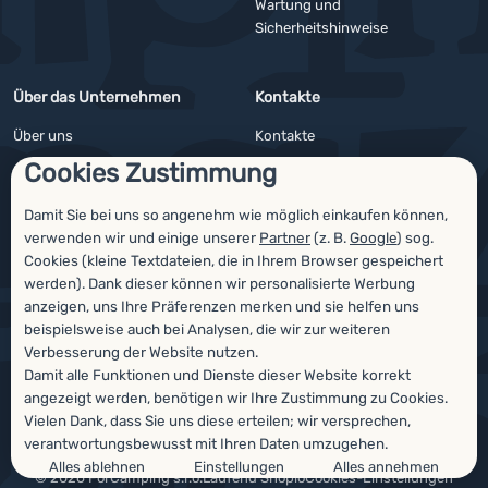
Wartung und
Sicherheitshinweise
Über das Unternehmen
Kontakte
Über uns
Kontakte
Cookies Zustimmung
Impressum
Angebote für Firmen und Vereine
4camping4nature
Newsletter
Damit Sie bei uns so angenehm wie möglich einkaufen können,
verwenden wir und einige unserer
Partner
(z. B.
Google
) sog.
Unsere Tester
Cookies (kleine Textdateien, die in Ihrem Browser gespeichert
werden). Dank dieser können wir personalisierte Werbung
anzeigen, uns Ihre Präferenzen merken und sie helfen uns
beispielsweise auch bei Analysen, die wir zur weiteren
Auszeichnungen
Verbesserung der Website nutzen.
Damit alle Funktionen und Dienste dieser Website korrekt
angezeigt werden, benötigen wir Ihre Zustimmung zu Cookies.
Vielen Dank, dass Sie uns diese erteilen; wir versprechen,
verantwortungsbewusst mit Ihren Daten umzugehen.
Alles ablehnen
Einstellungen
Alles annehmen
© 2026 ForCamping s.r.o.
laufend
Shopio
Cookies-Einstellungen
Zustimmungseinstellungen für Cookies-