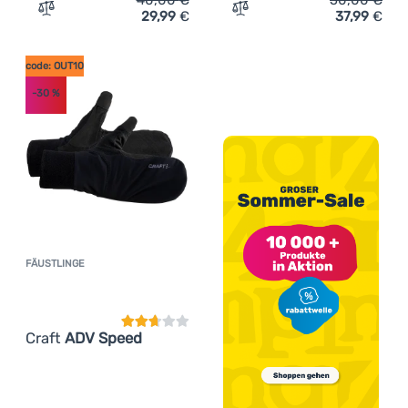
40,00
€
50,00
€
29,99
€
37,99
€
Zum Vergleich 'Kinder Skihandschuhe Matt Primatt Jr Gl
Zum Vergleich 'Handschuh
code: OUT10
-30
%
FÄUSTLINGE
Kundenbewertung
Craft
ADV Speed