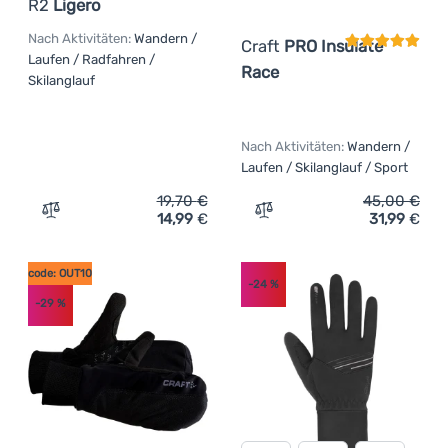
R2
Ligero
Nach Aktivitäten:
Wandern /
Craft
PRO Insulate
Laufen / Radfahren /
Race
Skilanglauf
Nach Aktivitäten:
Wandern /
Laufen / Skilanglauf / Sport
19,70
€
45,00
€
14,99
€
31,99
€
Zum Vergleich 'Handschuhe R2 Ligero' hinzufügen
Zum Vergleich 'Handschuh
code: OUT10
-24
%
-29
%