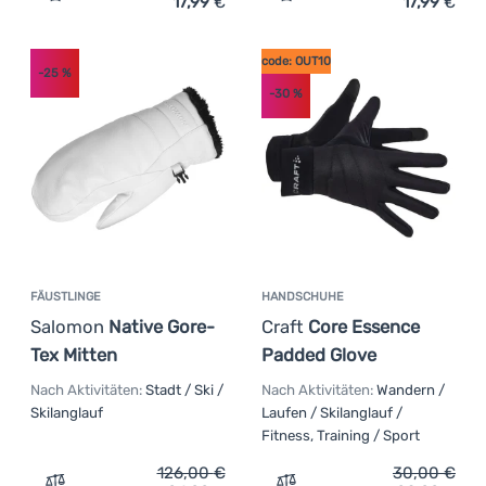
17,99
€
17,99
€
Zum Vergleich 'Damenhandschuh Etape Diana 2.0' hinzu
Zum Vergleich 'Handschuh
code: OUT10
-25
%
-30
%
FÄUSTLINGE
HANDSCHUHE
Salomon
Native Gore-
Craft
Core Essence
Tex Mitten
Padded Glove
Nach Aktivitäten:
Stadt / Ski /
Nach Aktivitäten:
Wandern /
Skilanglauf
Laufen / Skilanglauf /
Fitness, Training / Sport
126,00
€
30,00
€