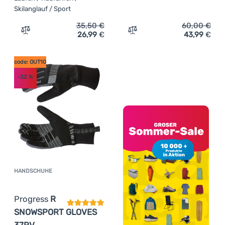
Skilanglauf / Sport
35,50
€
60,00
€
26,99
€
43,99
€
Zum Vergleich 'Handschuhe R2 Bond' hinzufügen
Zum Vergleich 'Skilangla
code: OUT10
-32
%
HANDSCHUHE
Kundenbewertung
Progress
R
SNOWSPORT GLOVES
37RV