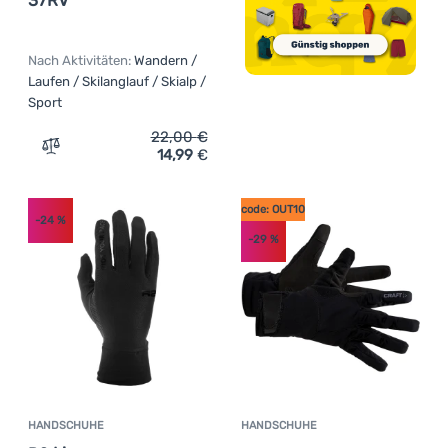
Nach Aktivitäten:
Wandern /
Laufen / Skilanglauf / Skialp /
Sport
22,00
€
14,99
€
Zum Vergleich 'Handschuhe Progress R SNOWSPORT GL
code: OUT10
-24
%
-29
%
HANDSCHUHE
HANDSCHUHE
Kundenbewer