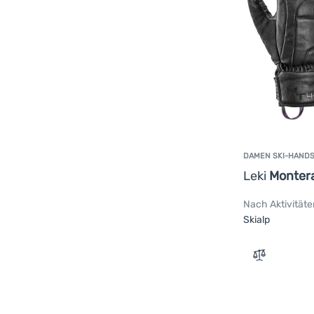
Fleece
(
1
)
DAMEN SKI-HAND
Leki
Monter
Nach Aktivitäte
Skialp
Zum Vergle