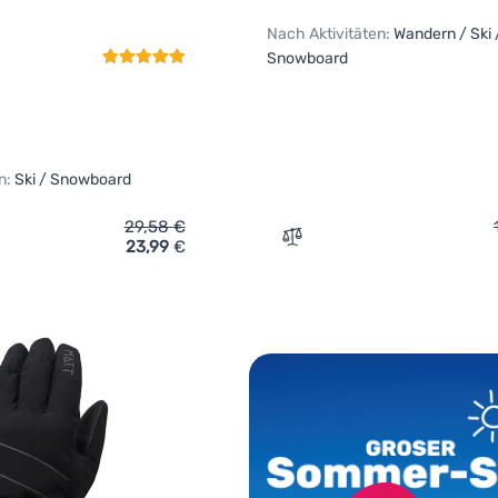
Nach Aktivitäten:
Wandern / Ski 
Snowboard
n:
Ski / Snowboard
29,58
€
23,99
€
ich 'Kinder Skihandschuhe Relax Laro' hinzufügen
Zum Vergleich 'Handschuh