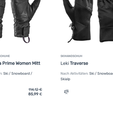
SCHUHE
SKIHANDSCHUH
a Prime Women Mitt
Leki
Traverse
n:
Ski / Snowboard /
Nach Aktivitäten:
Ski / Snowboa
Skialp
114,12
€
85,99
€
ich 'Damen Ski-Handschuhe Leki Montera Prime Women Mitt' h
Zum Vergleich 'Skihandsch