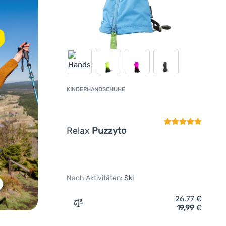
KINDERHANDSCHUHE
Kundenbewertun
Relax
Puzzyto
Nach Aktivitäten:
Ski
26,77
€
19,99
€
Zum Vergleich 'Kinderhandschuhe Relax 