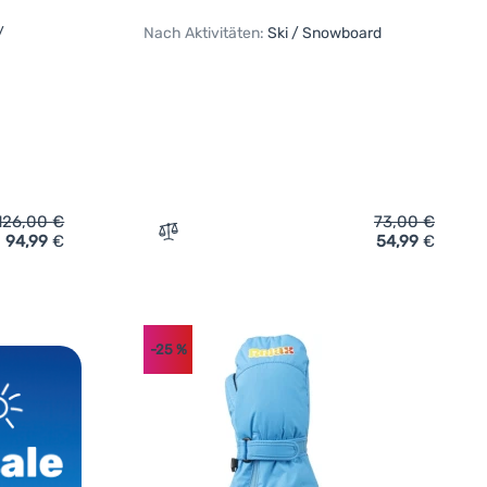
/
Nach Aktivitäten:
Ski / Snowboard
126,00
€
73,00
€
94,99
€
54,99
€
e Salomon Native Gore-Tex' hinzufügen
Zum Vergleich 'Winterhandschuhe Salomo
-25
%