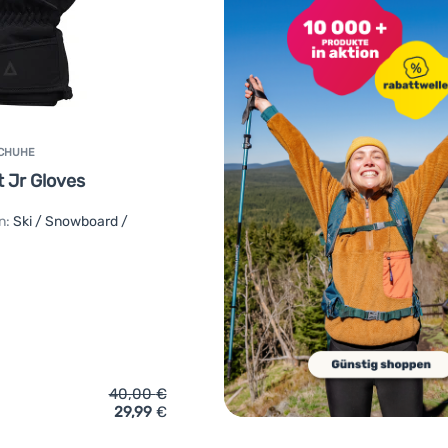
SCHUHE
t Jr Gloves
n:
Ski / Snowboard /
40,00
€
29,99
€
ich 'Kinder Skihandschuhe Matt Primatt Jr Gloves' hinzufügen