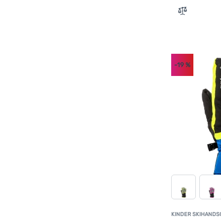
Zum Vergle
-19
%
KINDER SKIHAND