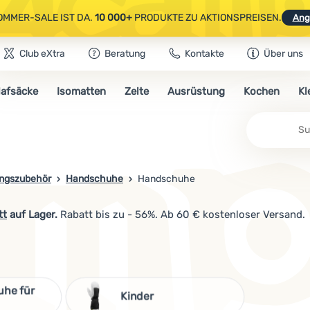
OMMER-SALE IST DA.
10 000+
PRODUKTE ZU AKTIONSPREISEN.
Ang
Club eXtra
Beratung
Kontakte
Über uns
AUSGEWÄHLTE CAMPING- & WANDERAUSRÜSTUNG.
CODE
OUT10
NUTZE
lafsäcke
Isomatten
Zelte
Ausrüstung
Kochen
Kl
OMMER-SALE IST DA.
10 000+
PRODUKTE ZU AKTIONSPREISEN.
Ang
Su
ungszubehör
Handschuhe
Handschuhe
tt
auf Lager.
Rabatt bis zu - 56%. Ab 60 € kostenloser Versand.
uhe für
Kinder