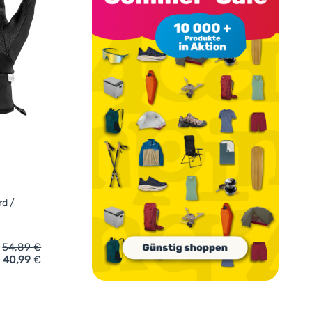
rd /
54,89
€
40,99
€
inzufügen
uh Leki Traverse' hinzufügen