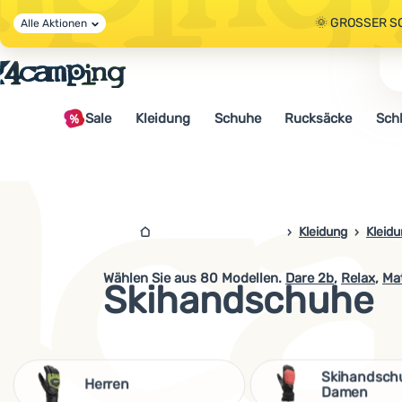
🌞 GROSSER S
Alle Aktionen
🤫 - 10 % AUF 
Sale
Kleidung
Schuhe
Rucksäcke
Sch
🌞 GROSSER S
4camping.at
Kleidung
Kleid
Wählen Sie aus
80
Modellen.
Dare 2b
,
Relax
,
Ma
Skihandschuhe
Skihandsch
Herren
Damen