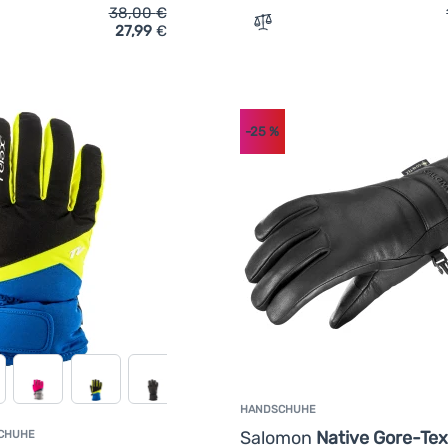
38,00
€
27,99
€
ich 'Kinderhandschuhe Leki Little Paw Mitt Long' hinzufügen
Zum Vergleich 'Damen Ski
-25
%
HANDSCHUHE
Salomon
Native Gore-Tex
SCHUHE
Kundenbewertung