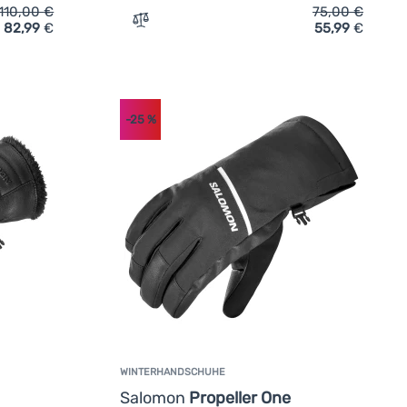
110,00
€
75,00
€
82,99
€
55,99
€
-Handschuhe Black Diamond W Mission Mx Mitts' hinzufügen
Zum Vergleich 'Skihandschuh Leki Stella
-25
%
WINTERHANDSCHUHE
Salomon
Propeller One