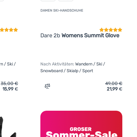
DAMEN SKI-HANDSCHUHE
undenbewertung
Kundenbewertun
Dare 2b
Womens Summit Glove
n / Ski /
Nach Aktivitäten:
Wandern / Ski /
Snowboard / Skialp / Sport
35,00
€
49,00
€
15,99
€
21,99
€
schuhe Dare 2b Glacier Glove' hinzufügen
Zum Vergleich 'Damen Ski-Handschuhe D