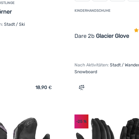
USTLINGE
örner
KINDERHANDSCHUHE
K
n:
Stadt / Ski
Dare 2b
Glacier Glove
Nach Aktivitäten:
Stadt / Wander
Snowboard
18,90
€
ich 'Kinder Winterfäustlinge WAMU Einhörner' hinzufügen
Zum Vergleich 'Kinderhand
-25
%