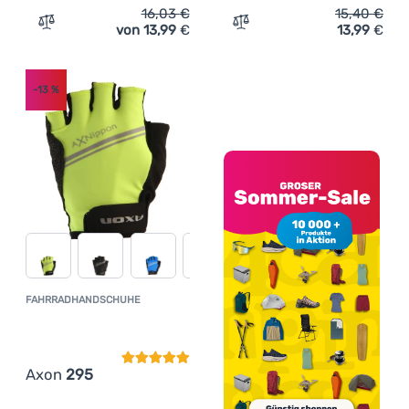
16,03
€
15,40
€
von 13,99
€
13,99
€
Zum Vergleich 'Fahrradhandschuhe Axon 380' hinzufüg
Zum Vergleich 'Fahrradha
-13
%
FAHRRADHANDSCHUHE
Kundenbewertung
Axon
295