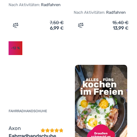
Nach Aktivitäten:
Radfahren
Nach Aktivitäten:
Radfahren
7,50
€
15,40
€
6,99
€
13,99
€
Zum Vergleich 'Fahrradhandschuhe Axon 190' hinzufüge
Zum Vergleich 'Fahrradha
-12
%
FAHRRADHANDSCHUHE
Kundenbewertung
Axon
Fahrradhandschuhe