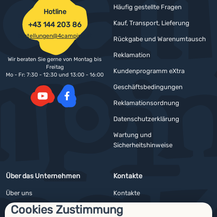
Häufig gestellte Fragen
Hotline
Kauf, Transport, Lieferung
+43 144 203 86
bestellungen@4camping.at
Rückgabe und Warenumtausch
Reklamation
Wir beraten Sie gerne von Montag bis
Freitag
Kundenprogramm eXtra
Mo - Fr: 7:30 - 12:30 und 13:00 - 16:00
Geschäftsbedingungen
Reklamationsordnung
YouTube
Facebook
Datenschutzerklärung
Wartung und
Sicherheitshinweise
Über das Unternehmen
Kontakte
Über uns
Kontakte
Cookies Zustimmung
Impressum
Angebote für Firmen und Vereine