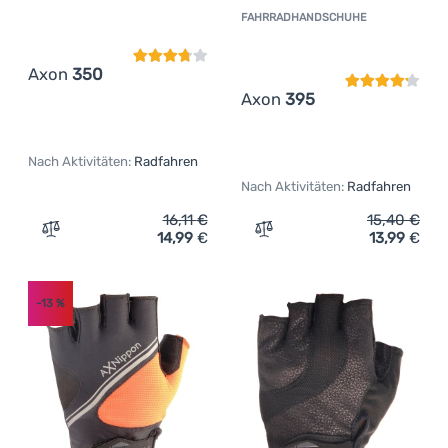
FAHRRADHANDSCHUHE
Kundenbewer
Axon
350
Axon
395
Nach Aktivitäten:
Radfahren
Nach Aktivitäten:
Radfahren
16,11
€
15,40
€
14,99
€
13,99
€
Zum Vergleich 'Fahrradhandschuhe Axon 350' hinzufüg
Zum Vergleich 'Fahrradha
-13
%