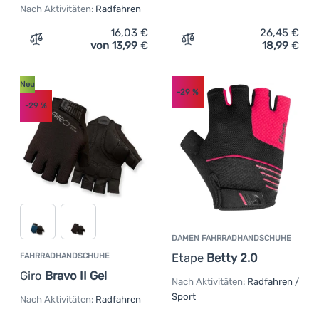
Nach Aktivitäten:
Radfahren
(
6
)
Polyuretan
Anmelden /
(
5
)
100% Polyester
16,03
€
26,45
€
Registrieren
von 13,99
€
18,99
€
Zum Vergleich 'Fahrradhandschuhe Axon 350' hinzufüg
Zum Vergleich 'Damen Fah
(
3
)
Neopren
(
3
)
Kunstleder
Neu
-29
%
(
2
)
Baumwolle
-29
%
(
1
)
Polyamid
(
1
)
Velours
(
1
)
Spandex
DAMEN FAHRRADHANDSCHUHE
Etape
Betty 2.0
FAHRRADHANDSCHUHE
Giro
Bravo II Gel
Nach Aktivitäten:
Radfahren /
Sport
Nach Aktivitäten:
Radfahren