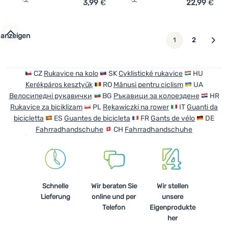
3,99
€
22,99
€
Zum Vergleich 'Kinder-Fahrradhandschuhe Axon 204' hi
Zum Vergleich 'Damen Fahr
 anzeigen
weiter
1
2
CZ
Rukavice na kolo
SK
Cyklistické rukavice
HU
Kerékpáros kesztyűk
RO
Mănuși pentru ciclism
UA
Велосипедні рукавички
BG
Ръкавици за колоездене
HR
Rukavice za biciklizam
PL
Rękawiczki na rower
IT
Guanti da
bicicletta
ES
Guantes de bicicleta
FR
Gants de vélo
DE
Fahrradhandschuhe
CH
Fahrradhandschuhe
Schnelle
Wir beraten Sie
Wir stellen
Lieferung
online und per
unsere
Telefon
Eigenprodukte
her