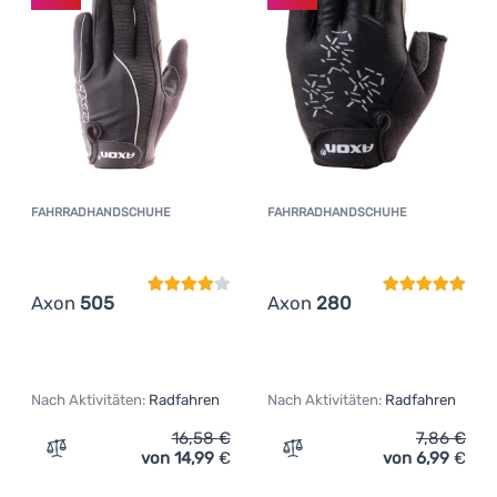
FAHRRADHANDSCHUHE
FAHRRADHANDSCHUHE
Kundenbewertung
Kundenbewer
Axon
505
Axon
280
Nach Aktivitäten:
Radfahren
Nach Aktivitäten:
Radfahren
16,58
€
7,86
€
von 14,99
€
von 6,99
€
Zum Vergleich 'Fahrradhandschuhe Axon 505' hinzufüg
Zum Vergleich 'Fahrradha