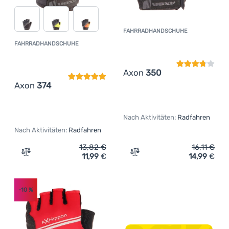
FAHRRADHANDSCHUHE
Kundenbewer
FAHRRADHANDSCHUHE
Kundenbewertung
Axon
350
Axon
374
Nach Aktivitäten:
Radfahren
Nach Aktivitäten:
Radfahren
13,82
€
16,11
€
11,99
€
14,99
€
Zum Vergleich 'Fahrradhandschuhe Axon 374' hinzufüge
Zum Vergleich 'Fahrradha
-10
%