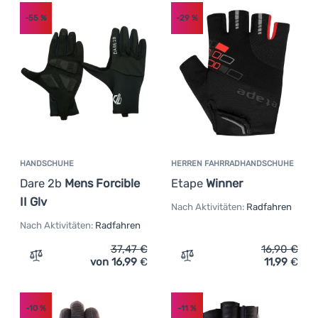
-55
%
-29
%
HANDSCHUHE
HERREN FAHRRADHANDSCHUHE
Dare 2b
Mens Forcible
Etape
Winner
II Glv
Nach Aktivitäten:
Radfahren
Nach Aktivitäten:
Radfahren
37,47
€
16,90
€
von 16,99
€
11,99
€
Zum Vergleich 'Handschuhe Dare 2b Mens Forcible II Glv
Zum Vergleich 'Herren Fa
-10
%
-11
%