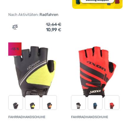
Nach Aktivitäten:
Radfahren
12,64
€
10,99
€
Zum Vergleich 'Fahrradhandschuhe Axon 295' hinzufüg
-13
%
FAHRRADHANDSCHUHE
FAHRRADHANDSCHUHE
Kundenbewertung
Kundenbewer