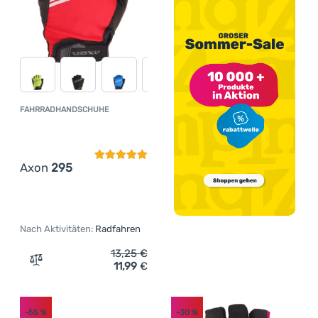
FAHRRADHANDSCHUHE
Kundenbewertung
Axon
295
Nach Aktivitäten:
Radfahren
13,25
€
11,99
€
Zum Vergleich 'Fahrradhandschuhe Axon 295' hinzufüg
-55
%
-30
%