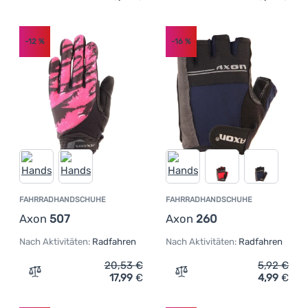
-12
%
-16
%
FAHRRADHANDSCHUHE
FAHRRADHANDSCHUHE
Axon
507
Axon
260
Nach Aktivitäten:
Radfahren
Nach Aktivitäten:
Radfahren
20,53
€
5,92
€
17,99
€
4,99
€
Zum Vergleich 'Fahrradhandschuhe Axon 507' hinzufüg
Zum Vergleich 'Fahrradha