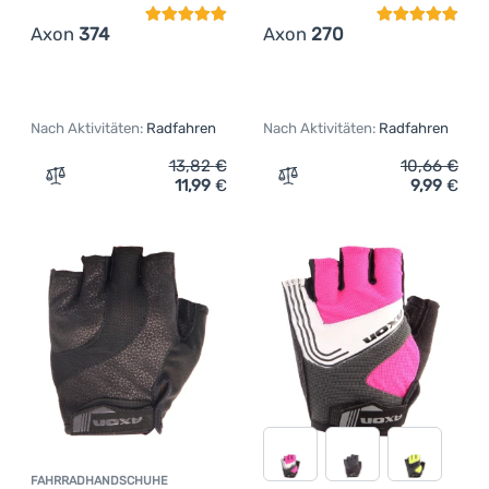
Axon
374
Axon
270
Nach Aktivitäten:
Radfahren
Nach Aktivitäten:
Radfahren
13,82
€
10,66
€
11,99
€
9,99
€
Zum Vergleich 'Fahrradhandschuhe Axon 374' hinzufüge
Zum Vergleich 'Fahrradha
FAHRRADHANDSCHUHE
Kundenbewertung