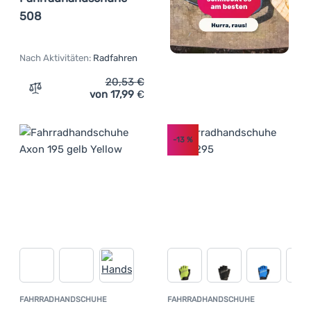
508
Nach Aktivitäten:
Radfahren
20,53
€
von 17,99
€
Zum Vergleich 'Fahrradhandschuhe Axon Fahrradhandsc
-13
%
FAHRRADHANDSCHUHE
FAHRRADHANDSCHUHE
Kundenbewertung
Kundenbewer