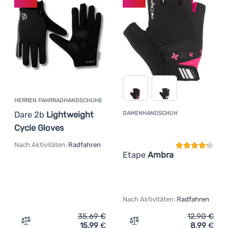
HERREN FAHRRADHANDSCHUHE
Dare 2b
Lightweight
DAMENHANDSCHUH
Kundenbewer
Cycle Gloves
Nach Aktivitäten:
Radfahren
Etape
Ambra
Nach Aktivitäten:
Radfahren
35,69
€
12,90
€
15,99
€
8,99
€
Zum Vergleich 'Herren Fahrradhandschuhe Dare 2b Light
Zum Vergleich 'Damenhan