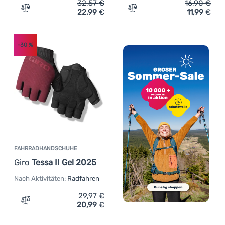
32,57
€
16,90
€
22,99
€
11,99
€
Zum Vergleich 'Fahrradhandschuhe Giro Bravo II Gel' hi
Zum Vergleich 'Damen Fah
-30
%
FAHRRADHANDSCHUHE
Giro
Tessa II Gel 2025
Nach Aktivitäten:
Radfahren
29,97
€
20,99
€
Zum Vergleich 'Fahrradhandschuhe Giro Tessa II Gel 202